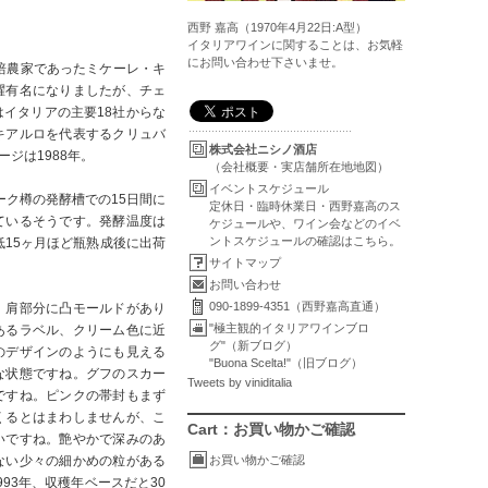
西野 嘉高（1970年4月22日:A型）
イタリアワインに関することは、お気軽
にお問い合わせ下さいませ。
培農家であったミケーレ・キ
躍有名になりましたが、チェ
イタリアの主要18社からな
キアルロを代表するクリュバ
株式会社ニシノ酒店
ジは1988年。
（会社概要・実店舗所在地地図）
イベントスケジュール
ーク樽の発酵槽での15日間に
定休日・臨時休業日・西野嘉高のス
ているそうです。発酵温度は
ケジュールや、ワイン会などのイベ
ントスケジュールの確認はこちら。
低15ヶ月ほど瓶熟成後に出荷
サイトマップ
お問い合わせ
090-1899-4351（西野嘉高直通）
。肩部分に凸モールドがあり
"極主観的イタリアワインブロ
あるラベル、クリーム色に近
グ"（新ブログ）
のデザインのようにも見える
"Buona Scelta!"（旧ブログ）
な状態ですね。グフのスカー
Tweets by viniditalia
ですね。ピンクの帯封もまず
くるとはまわしませんが、こ
Cart：お買い物かご確認
いですね。艶やかで深みのあ
ない少々の細かめの粒がある
お買い物かご確認
93年、収穫年ベースだと30