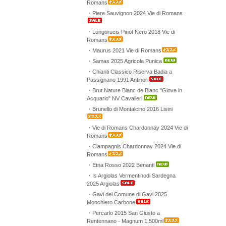
Romans
・Piere Sauvignon 2024 Vie di Romans
・Longorucis Pinot Nero 2018 Vie di
Romans
・Maurus 2021 Vie di Romans
・Samas 2025 Agricola Punica
・Chianti Classico Riserva Badia a
Passignano 1991 Antinori
・Brut Nature Blanc de Blanc "Giove in
Acquario" NV Cavalleri
・Brunello di Montalcino 2016 Lisini
・Vie di Romans Chardonnay 2024 Vie di
Romans
・Ciampagnis Chardonnay 2024 Vie di
Romans
・Etna Rosso 2022 Benanti
・Is Argiolas Vermentinodi Sardegna
2025 Argiolas
・Gavi del Comune di Gavi 2025
Monchiero Carbone
・Percarlo 2015 San Giusto a
Rentennano - Magnum 1,500ml