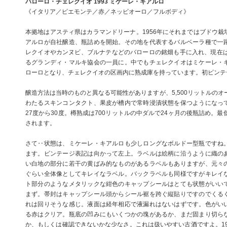
バローロ・チェレクイオ 1993 ミケーレ・キアルロ
《イタリア／ピエモンテ／赤／ネッビオーロ／フルボディ》
本拠地はアスティ県はカラマンドリーナ。1956年にそれまではブドウ栽
アルロが自社醸造、瓶詰めを開始。その地を代表するバルベーラ種で一
レクイオやカンヌビ、ブルナテなどのバローロの銘畑も手に入れ、現在は
るグランディ・マルキ協会の一員に。中でもチェレクイオはミケーレ・
ローロとなり、チェレクイオの区画内に熟成庫を持っています。初ビンテー
醸造方法は当時のものと異なる可能性がありますが、5,500リットルのオ
わたるスキンコンタクト、果皮が槽内で常時浸漬状態を保つようになっ
27度から30度。樽熟成は700リットルの中ダルで24ヶ月の後瓶詰め。最
されます。
さて‥状態は、ミケーレ・キアルロも少しロングなボルドー型瓶ですね
ます。ビンテージ表記は向かって左上。ラベルは絵柄に沿うように織の
い白地の部分に若干の黄ばみ的なものがあるラベルもありますが、元々
ぐらい全体像としてキレイなラベル。バックラベルも同様ですがキレイ
ト部分のようなメタリックな紺色のキャップシールはとても状態がいい
まず。帯封はキャップシール頭からシール裾を跨ぐ縦貼りですのでくる
れは回りそうな感じ。液面は経年相応で液漏れはないはずです。色がい
る赤はクリア。瓶底の凹みにもいくつかの塊があるか、まだ固まり切ら
か、もしくは確認できないかな少なさ。これは扱いやすい古酒ですよ。19