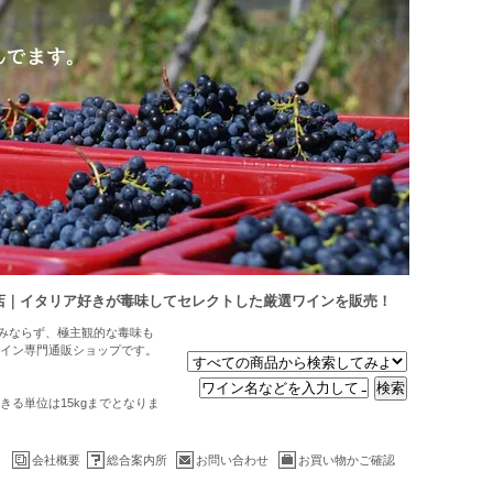
店｜イタリア好きが毒味してセレクトした厳選ワインを販売！
のみならず、極主観的な毒味も
イン専門通販ショップです。
る単位は15kgまでとなりま
会社概要
総合案内所
お問い合わせ
お買い物かご確認