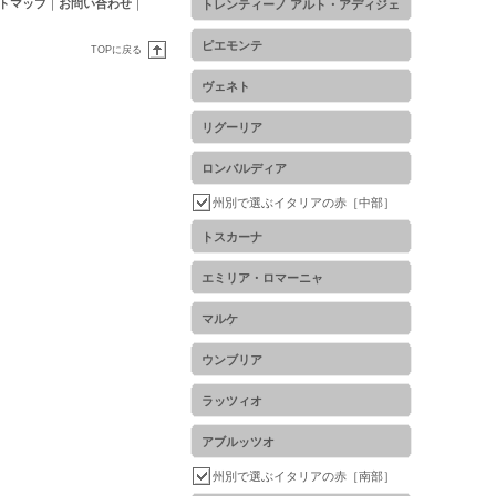
トマップ
｜
お問い合わせ
｜
トレンティーノ アルト・アディジェ
ピエモンテ
TOPに戻る
ヴェネト
リグーリア
ロンバルディア
州別で選ぶイタリアの赤［中部］
トスカーナ
エミリア・ロマーニャ
マルケ
ウンブリア
ラッツィオ
アブルッツオ
州別で選ぶイタリアの赤［南部］