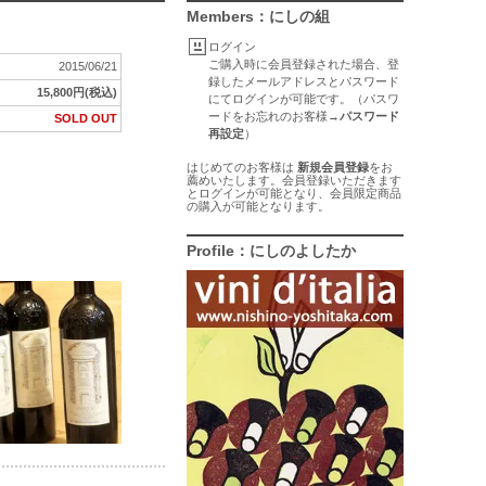
Members：にしの組
ログイン
ご購入時に会員登録された場合、登
2015/06/21
録したメールアドレスとパスワード
15,800円(税込)
にてログインが可能です。（パスワ
ードをお忘れのお客様→
パスワード
SOLD OUT
再設定
）
はじめてのお客様は
新規会員登録
をお
薦めいたします。会員登録いただきます
とログインが可能となり、会員限定商品
の購入が可能となります。
Profile：にしのよしたか