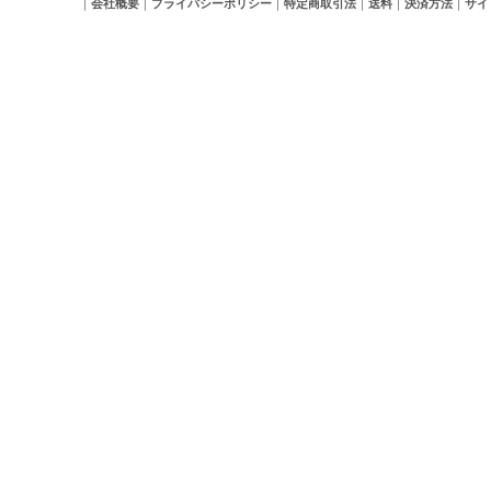
｜
会社概要
｜
プライバシーポリシー
｜
特定商取引法
｜
送料
｜
決済方法
｜
サイ