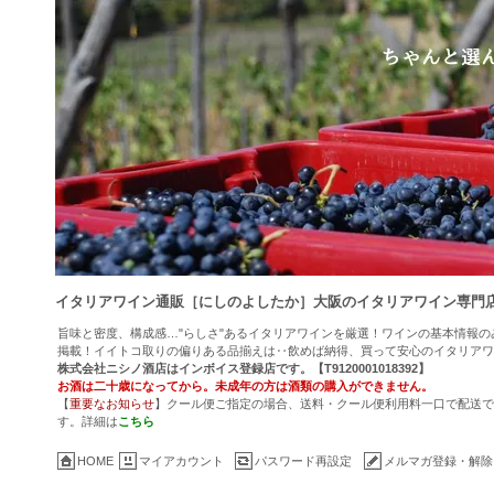
イタリアワイン通販［にしのよしたか］大阪のイタリアワイン専門
旨味と密度、構成感…"らしさ"あるイタリアワインを厳選！ワインの基本情報
掲載！イイトコ取りの偏りある品揃えは‥飲めば納得、買って安心のイタリアワ
株式会社ニシノ酒店はインボイス登録店です。【T9120001018392】
お酒は二十歳になってから。未成年の方は酒類の購入ができません。
【
重要なお知らせ
】クール便ご指定の場合、送料・クール便利用料一口で配送でき
す。詳細は
こちら
HOME
マイアカウント
パスワード再設定
メルマガ登録・解除