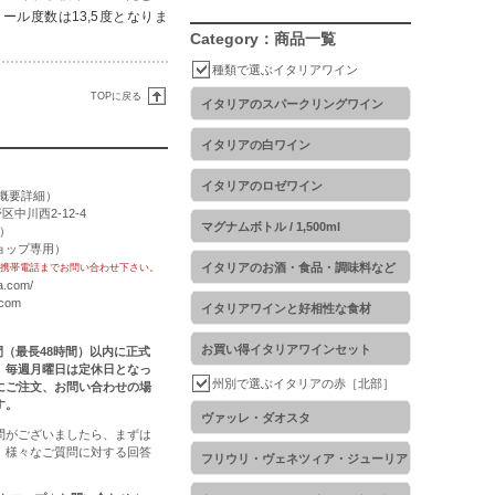
ル度数は13,5度となりま
Category：商品一覧
種類で選ぶイタリアワイン
TOPに戻る
イタリアのスパークリングワイン
イタリアの白ワイン
イタリアのロゼワイン
概要詳細
）
区中川西2-12-4
マグナムボトル / 1,500ml
用）
トショップ専用）
イタリアのお酒・食品・調味料など
携帯電話までお問い合わせ下さい。
a.com/
.com
イタリアワインと好相性な食材
お買い得イタリアワインセット
時間（最長48時間）以内に正式
。毎週月曜日は定休日となっ
州別で選ぶイタリアの赤［北部］
にご注文、お問い合わせの場
す。
ヴァッレ・ダオスタ
問がございましたら、まずは
。様々なご質問に対する回答
フリウリ・ヴェネツィア・ジューリア