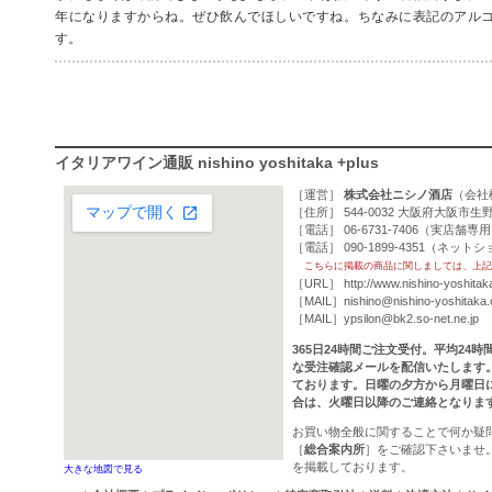
年になりますからね。ぜひ飲んでほしいですね。ちなみに表記のアルコー
す。
イタリアワイン通販 nishino yoshitaka +plus
［運営］
株式会社ニシノ酒店
（
会社
［住所］ 544-0032 大阪府大阪市生野
［電話］ 06-6731-7406（実店舗専
［電話］ 090-1899-4351（ネッ
こちらに掲載の商品に関しましては、上記
［URL］
http://www.nishino-yoshitak
［MAIL］
nishino@nishino-yoshitaka
［MAIL］
ypsilon@bk2.so-net.ne.jp
365日24時間ご注文受付。平均24
な受注確認メールを配信いたします
ております。日曜の夕方から月曜日
合は、火曜日以降のご連絡となりま
お買い物全般に関することで何か疑
［
総合案内所
］をご確認下さいませ
を掲載しております。
大きな地図で見る