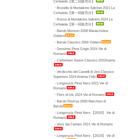
Cerbaiola【第二回販売分】
・Brunello di Montalcino Salvioni 2021 La
Cerbaiola【第一回販売分】
・Rosso di Montalcino Salvioni 2024 La
Cerbaiola【第一回販売分】
・Barolo Monsori 2008 Mariacristina
Oddero
・Barolo Classico 2006 Oddero
・Dessimis Pinot Grigio 2024 Vie di
Romans
・Carbonare Soave Classico 2022Inama
・Verdicchio dei Castelli di Jesi Classico
Superiore 2024 Andrea Felici
・Longorucis Pinot Nero 2021 Vie di
Romans
・Flors di Uis 2024 Vie di Romans
・Barolo Riserva 2000 Marchesi di
Barolo
・Longorucis Pinot Nero 【2020】 Vie di
Romans
・Voos dai Ciamps 2021 Vie di Romans
・Longorucis Pinot Nero 【2019】 Vie di