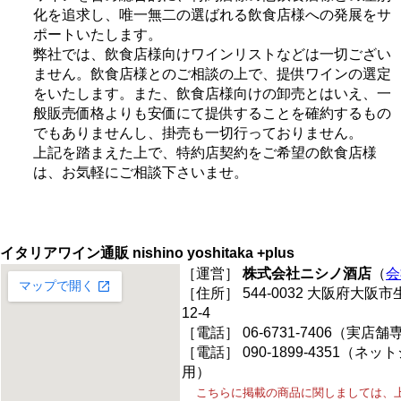
化を追求し、唯一無二の選ばれる飲食店様への発展をサ
ポートいたします。
弊社では、飲食店様向けワインリストなどは一切ござい
ません。飲食店様とのご相談の上で、提供ワインの選定
をいたします。また、飲食店様向けの卸売とはいえ、一
般販売価格よりも安価にて提供することを確約するもの
でもありませんし、掛売も一切行っておりません。
上記を踏まえた上で、特約店契約をご希望の飲食店様
は、お気軽にご相談下さいませ。
イタリアワイン通販 nishino yoshitaka +plus
［運営］
株式会社ニシノ酒店
（
会
［住所］ 544-0032 大阪府大阪
12-4
［電話］ 06-6731-7406（実店舗
［電話］ 090-1899-4351（ネ
用）
こちらに掲載の商品に関しましては、