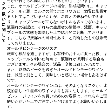
封が貼付けられ固定されているものもございます。
ジ
また、オールドビンテージの場合、熟成期間中に、キャッ
の
プシールと瓶、コルクの間でホコリやカビ（酒質に影響す
扱
るカビではございません）が、湿度との兼ね合いで固ま
い
り、キャップシールが回らないボトルも多々ございます。
に
液漏れの確認は、それらの生産者の情報や、液面、キャッ
関
プシールの状態を加味した上で総合的に判断しておりま
し
す。こちらで液漏れの可能性あり、と判断したものは販売
て
しておりません。
オールドビンテージのリスク
厳重な検品を施しますが、お客様のお手元に渡った後、キ
ャップシールを剥いだ時点で、液漏れが 判明する場合も
ございます。その場合の、返品・交換は致しかねます。
また、熟成のピークを過ぎたオールドビンテージワイン
は、状態は別として、美味しいと感じない場合もあるはず
です。
オールドビンテージワインには、そのようなリスクが、比
較的新しい生産年のワインよりも高くなります。オールド
ビンテージワインをお買い求めのお客様は、それらをご理
解いただいた上でご注文いただけますようお願いいたしま
す。