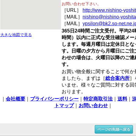
お問い合わせ下さい。
［URL］
http://www.nishino-yoshi
［MAIL］
nishino@nishino-yoshit
［MAIL］
ypsilon@bk2.so-net.ne.j
365日24時間ご注文受付。平均24
大きな地図で見る
時間）以内に正式な受注確認メー
します。毎週月曜日は定休日とな
す。日曜の夕方から月曜日にご注
わせの場合は、火曜日以降のご連
す。
お買い物全般に関することで何か
ましたら、まずは［
総合案内所
］
いませ。様々なご質問に対する回
おります。
｜
会社概要
｜
プライバシーポリシー
｜
特定商取引法
｜
送料
｜
トマップ
｜
お問い合わせ
｜
ページの先頭へ戻る