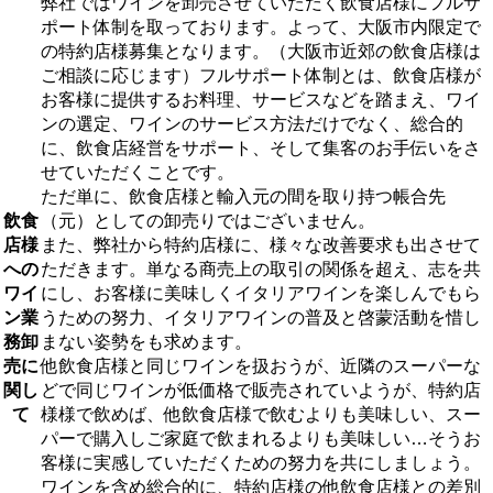
弊社ではワインを卸売させていただく飲食店様にフルサ
ポート体制を取っております。よって、大阪市内限定で
の特約店様募集となります。（大阪市近郊の飲食店様は
ご相談に応じます）フルサポート体制とは、飲食店様が
お客様に提供するお料理、サービスなどを踏まえ、ワイ
ンの選定、ワインのサービス方法だけでなく、総合的
に、飲食店経営をサポート、そして集客のお手伝いをさ
せていただくことです。
ただ単に、飲食店様と輸入元の間を取り持つ帳合先
飲食
（元）としての卸売りではございません。
店様
また、弊社から特約店様に、様々な改善要求も出させて
への
ただきます。単なる商売上の取引の関係を超え、志を共
ワイ
にし、お客様に美味しくイタリアワインを楽しんでもら
ン業
うための努力、イタリアワインの普及と啓蒙活動を惜し
務卸
まない姿勢をも求めます。
売に
他飲食店様と同じワインを扱おうが、近隣のスーパーな
関し
どで同じワインが低価格で販売されていようが、特約店
て
様様で飲めば、他飲食店様で飲むよりも美味しい、スー
パーで購入しご家庭で飲まれるよりも美味しい…そうお
客様に実感していただくための努力を共にしましょう。
ワインを含め総合的に、特約店様の他飲食店様との差別