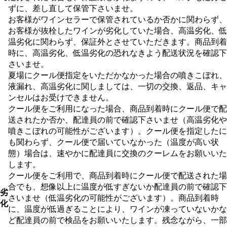
ずに、差し直して保管下さいませ。
お客様がワインセラーで保管されているか否かに関わらず、
お客様が抜栓したワインが劣化していた場合、高温劣化、低
温劣化に関わらず、保証外とさせていただきます。商品到着
時に、高温劣化、低温劣化の恐れなきよう配送状況を確認下
さいませ。
夏場にクール便指定をいただかなかった場合の噴きこぼれ、
液漏れ、高温劣化に関しましては、一切の交換、返品、キャ
ンセルはお受けできません。
クール便をご利用になった場合、商品到着時にクール便で配
送されたか否か、配達員の前で確認下さいませ（高温劣化や
噴きこぼれの可能性がございます）。クール便を指定したに
も関わらず、クール便で届いていなかった（温度が高い状
態）場合は、速やかに配達員に交換のクーレムをお願いいた
します。
クール便をご利用で、商品到着時にクール便で配送された場
合でも、想像以上に温度が低すぎないか配達員の前で確認下
劣
さいませ（低温劣化の可能性がございます）。商品到着時
化
に、温度が低過ぎることにより、ワインが凍っていないかな
ど配達員の前で検品をお願いいたします。残念ながら、一部