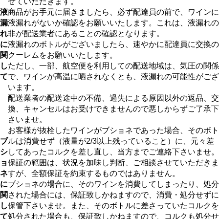
せていただきます。
液
商品がお手元に届きましたら、必ず配達員の前で、ワインに
漏
液漏れがないか確認をお願いいたします。これは、液漏れの
れ
非が配送業者にあることの確認となります。
に
液漏れのボトルがございましたら、速やかに配達員に交換の
関
クーレムをお願いいたします。
し
ただし、一部、航空便を利用しての配送地域は、気圧の関係
て
で、ワインが高温に晒されなくとも、液漏れの可能性がござ
います。
配送業者の配送途中の不備、過失による原因以外の返品、交
換、キャンセルはお受けできませんので悪しからずご了承下
さいませ。
お客様が抜栓したワインがブショネであった場合、そのボト
ブ
ルは消費せず（液量が2/3以上残っていること）に、元々差
シ
してあったコルクを差し直し、当方までご連絡下さいませ。
ョ
保証の範囲は、状況を加味し判断、ご相談させていただきま
ネ
すが、全額保証を約束するものではありません。
に
ブショネの場合に、そのワインを消費してしまったり、処分
関
された場合には、保証致しかねますので、消費・処分せずに
し
保管下さいませ。また、そのボトルに差さっていたコルクを
て
処分された場合も、保証致しかねますので、コルクも処分せ