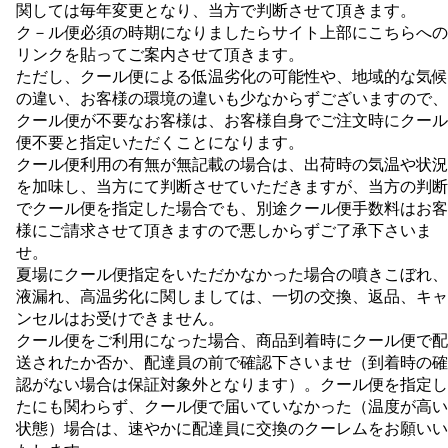
関しては毎年変更となり、当方で判断させて頂きます。
ク－ル便必須の時期になりましたらサイト上部にこちらへの
リンクを貼ってご案内させて頂きます。
ただし、クール便による低温劣化の可能性や、地域的な気候
の違い、お客様の環境の違いも少なからずございますので、
クール便が不要なお客様は、お客様自身でご注文時にクール
便不要と指定いただくことになります。
クール便利用の有無が無記載の場合は、出荷時の気温や状況
を加味し、当方にて判断させていただきますが、当方の判断
でクール便を指定した場合でも、別途クール便手数料はお客
様にご請求させて頂きますので悪しからずご了承下さいま
せ。
夏場にクール便指定をいただかなかった場合の噴きこぼれ、
液漏れ、高温劣化に関しましては、一切の交換、返品、キャ
ンセルはお受けできません。
クール便をご利用になった場合、商品到着時にクール便で配
送されたか否か、配達員の前で確認下さいませ（到着時の確
認がない場合は保証対象外となります）。クール便を指定し
たにも関わらず、クール便で届いていなかった（温度が高い
状態）場合は、速やかに配達員に交換のクーレムをお願いい