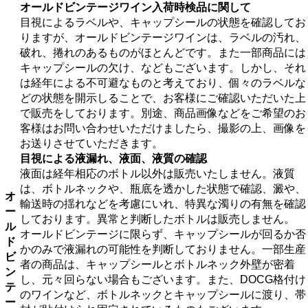
オールドビンテージワイン入荷時検品に関して
目視によるラベルや、キャップシールの状態を確認してお
りますが、オールドビンテージワインは、ラベルの汚れ、
破れ、捲れのあるものがほとんどです。また一部商品には
キャップシールの欠け、などもございます。しかし、それ
は経年による不可避なものと考えており、個々のラベルな
どの状態を開示しることで、お客様にご確認いただいた上
で販売をしております。別途、商品画像などをご希望のお
客様はお問い合わせいただけましたら、撮影の上、画像を
お送りさせていただきます。
目視による液漏れ、液面、液質の確認
液面は経年相応のボトル以外は販売いたしません。液質
は、ボトルネックや、瓶底を透かした状態で確認、澱や、
オ
輸送時の揺れなどを考慮にいれ、特異な濁りの有無を確認
ー
しております。異常と判断したボトルは販売しません。
ル
オールドビンテージに限らず、キャップシールが回るか否
ド
かのみで液漏れの可能性を判断しておりません。一部生産
ビ
者の商品は、キャップシールとボトルネック外壁が密着
ン
し、元々回らない場合もございます。また、DOCG格付け
テ
のワインなど、ボトルネックとキャップシールに渡り、帯
ー