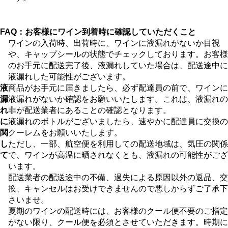
FAQ：お客様にワイン到着時に確認していただくこと
ワインの入荷時、出荷時に、ワインに液漏れがないか目視
や、キャップシールの状態でチェックしております。お客様
のお手元に配送完了後、液漏れしていた場合は、配送途中に
液漏れした可能性がございます。
液
商品がお手元に届きましたら、必ず配達員の前で、ワインに
漏
液漏れがないか確認をお願いいたします。これは、液漏れの
れ
非が配送業者にあることの確認となります。
に
液漏れのボトルがございましたら、速やかに配達員に交換の
関
クーレムをお願いいたします。
し
ただし、一部、航空便を利用しての配送地域は、気圧の関係
て
で、ワインが高温に晒されなくとも、液漏れの可能性がござ
います。
配送業者の配送途中の不備、過失による原因以外の返品、交
換、キャンセルはお受けできませんので悪しからずご了承下
さいませ。
夏期のワインの配送時には、お客様のクール便不要のご指定
がない限り、クール便を必須とさせていただきます。時期に