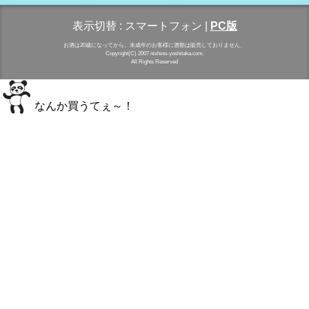
表示切替 :
スマートフォン
|
PC版
お酒は20歳になってから。未成年のお客様に酒類は販売しておりません。
Copyright(C) 2007 nishino-yoshitaka.com.
All Rights Reserved
なんか買うてぇ～！