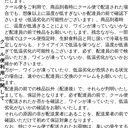
たします。
クール便をご利用で、商品到着時にクール便で配送された場
合でも、想像以上に温度が低すぎないか配達員の前で確認下
さいませ（低温劣化の可能性がございます）。商品到着時
に、温度が低過ぎることにより、ワインが凍っていないかな
ど配達員の前で検品をお願いいたします。残念ながら、一部
地域ではクール便指定時、生鮮食料品と同じ扱いで冷蔵を指
ク
定しながらも、ドライアイスで低温を保つなど、温度が低過
ー
ぎて低温劣化の可能性もございます。必ず、配達員の前で検
ル
品いただき、ワインが凍っていないか、低温劣化がないかお
便
確かめ下さいませ。
利
万が一、ワインが凍っていたり、低温劣化が危惧される状況
用
の場合は、速やかに配達員に交換のクーレムをお願いいたし
に
ます。
関
配達員の前での検品以外（配達後）で、それらが判明いたし
し
ましても、保証外となります。必ず配達員の前で、クール便
て
で配送されたか否かを確認と、ワインが凍っていたり、低温
劣化がないかの確認をお願いいたします。
それらの原因の非が配送業者にあることを、配送業者の前で
確認いただけて初めて保証対象となります。
なお、特にクール便で配送されたお荷物は、臭いの発生する