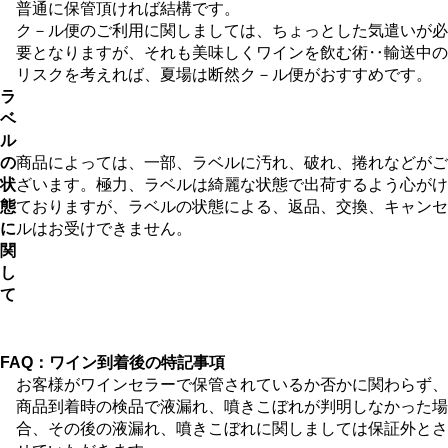
普通に保管頂ければ結構です。
ク－ル便のご利用に関しましては、ちょっとした気遣いが必
要となりますが、それも美味しくワインを飲む術‥輸送中の
リスクを考えれば、夏場は断然ク－ル便がおすすめです。
ラ
ベ
ル
の
商品によっては、一部、ラベルに汚れ、破れ、捲れなどがご
状
ざいます。極力、ラベルは綺麗な状態で出荷するよう心がけ
態
ておりますが、ラベルの状態による、返品、交換、キャンセ
に
ルはお受けできません。
関
し
て
FAQ：ワイン到着後の特記事項
お客様がワインセラーで保管されているか否かに関わらず、
商品到着時の検品で液漏れ、噴きこぼれが判明しなかった場
合、その後の液漏れ、噴きこぼれに関しましては保証外とさ