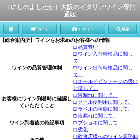
［にしのよしたか］大阪のイタリアワイン専門
通販
カート
ログイン
検索
【総合案内所】ワインをお求めのお客様への情報
□ 品質管理
□ ワイン入荷時検品に関し
て。
ワインの品質管理体制
□ ワイン出荷時検品に関し
て。
□ オールドビンテージの扱い
に関して。
□ 液漏れに関して。
お客様にワイン到着時に確認し
□ クール便利用に関して。
ていただくこと
□ ラベルの状態に関して。
□ 液漏れに関して。
ワイン到着後の特記事項
□ ブショネに関して
□ 劣化
□ 飲食店様へのワイン業務卸
その他