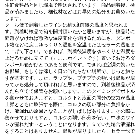
生鮮食料品と同じ環境で輸送されています。商品到着後、検
品が済みましたら、梱包材などはお早めの処分をお薦めいた
します。
ク－ル便で到着したワインは約5度前後の温度と思われま
す。到着時検品で箱を開封頂いたかと思いますが、検品時に
問題がなければ急激な温度変化を避けるためにも、ダンボー
ル箱などに戻しゆっくりと温度を室温またはセラーの温度ま
で上げて下さい。できれば、到着後温度をゆっくりと温度を
上げるために立てて（←ここポイントです）置いておけるダ
ンボール箱がひとつあると便利です。できれば空調の効いた
お部屋、もしくは涼しく日の当たらない場所で、じっと触ら
ずが基本です。また、ラップや、プチプチの類いは温度が戻
ってから処分して頂ければと思いますので、到着後検品が済
んだら立てて保管をお願いします。このタイミングでボトル
を寝かせておきますと、コルク下と液面の間分の空気が温度
上昇とともに膨張する際に、コルクの弱い部分に負担をか
け、液漏れの原因となることがしばしばあります。その際に
寝かせておりますと、コルクの弱い部分を伝い、中味のワイ
ンが漏れだす‥ということになります。立ていた場合液漏れ
をすることはありません。温度が戻りましたら、セラー他で