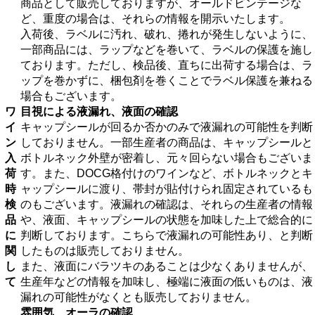
商品として販売しておりますが、オールドビンテージな
ど、重度の場合は、それらの情報を開示いたします。
入荷後、ラベルに汚れ、破れ、捲れが発生しないように、
一部商品には、ラップなどを巻いて、ラベルの保護を施し
ております。ただし、検品後、直ちに出荷する場合は、ラ
ップを巻かずに、梱包剤を巻くことでラベル保護を兼ねる
場合もございます。
ワ
目視による液漏れ、液面の確認
イ
キャップシールが回るか否かのみで液漏れの可能性を判断
ン
しておりません。一部生産者の商品は、キャップシールと
入
ボトルネック外壁が密着し、元々回らない場合もございま
荷
す。また、DOCG格付けのワインなど、ボトルネックとキ
時
ャップシールに渡り、帯封が貼付けられ固定されているも
検
のもございます。液漏れの確認は、それらの生産者の情報
品
や、液面、キャップシールの状態を加味した上で総合的に
に
判断しております。こちらで液漏れの可能性あり、と判断
関
したものは販売しておりません。
し
また、液面にバラツキのあることは少なくありませんが、
て
生産年などの情報を加味し、極端に液面の低いものは、液
漏れの可能性がなくとも販売しておりません。
雰囲気、オーラの確認