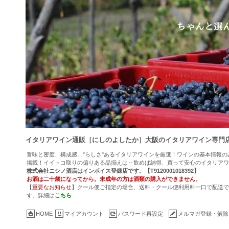
イタリアワイン通販［にしのよしたか］大阪のイタリアワイン専門
旨味と密度、構成感…"らしさ"あるイタリアワインを厳選！ワインの基本情報
掲載！イイトコ取りの偏りある品揃えは‥飲めば納得、買って安心のイタリアワ
株式会社ニシノ酒店はインボイス登録店です。【T9120001018392】
お酒は二十歳になってから。未成年の方は酒類の購入ができません。
【
重要なお知らせ
】クール便ご指定の場合、送料・クール便利用料一口で配送でき
す。詳細は
こちら
HOME
マイアカウント
パスワード再設定
メルマガ登録・解除