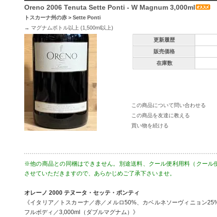
Oreno 2006 Tenuta Sette Ponti - W Magnum 3,000ml
トスカーナ州の赤
>
Sette Ponti
→
マグナムボトル以上 (1,500ml以上)
更新履歴
販売価格
在庫数
この商品について問い合わせる
この商品を友達に教える
買い物を続ける
※他の商品との同梱はできません。別途送料、クール便利用料（クール
させていただきますので、あらかじめご了承下さいませ。
オレーノ 2000 テヌータ・セッテ・ポンティ
《イタリア／トスカーナ／赤／メルロ50%、カベルネソーヴィニョン25
フルボディ／3,000ml（ダブルマグナム）》