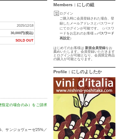
Members：にしの組
ログイン
ご購入時に会員登録された場合、登
録したメールアドレスとパスワード
2025/12/18
にてログインが可能です。（パスワ
30,000円(税込)
ードをお忘れのお客様→
パスワード
再設定
）
SOLD OUT
はじめてのお客様は
新規会員登録
をお
薦めいたします。会員登録いただきます
とログインが可能となり、会員限定商品
の購入が可能となります。
Profile：にしのよしたか
便指定の場合のみ）をご請求
%、サンジョヴェーゼ25%／