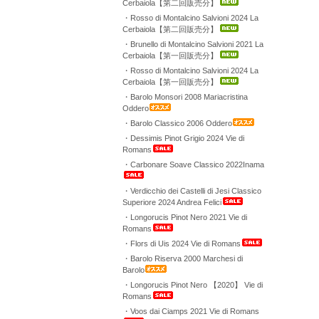
Cerbaiola【第二回販売分】
・Rosso di Montalcino Salvioni 2024 La
Cerbaiola【第二回販売分】
・Brunello di Montalcino Salvioni 2021 La
Cerbaiola【第一回販売分】
・Rosso di Montalcino Salvioni 2024 La
Cerbaiola【第一回販売分】
・Barolo Monsori 2008 Mariacristina
Oddero
・Barolo Classico 2006 Oddero
・Dessimis Pinot Grigio 2024 Vie di
Romans
・Carbonare Soave Classico 2022Inama
・Verdicchio dei Castelli di Jesi Classico
Superiore 2024 Andrea Felici
・Longorucis Pinot Nero 2021 Vie di
Romans
・Flors di Uis 2024 Vie di Romans
・Barolo Riserva 2000 Marchesi di
Barolo
・Longorucis Pinot Nero 【2020】 Vie di
Romans
・Voos dai Ciamps 2021 Vie di Romans