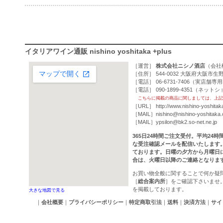
イタリアワイン通販 nishino yoshitaka +plus
［運営］
株式会社ニシノ酒店
（
会社
［住所］ 544-0032 大阪府大阪市生野
［電話］ 06-6731-7406（実店舗専
［電話］ 090-1899-4351（ネッ
こちらに掲載の商品に関しましては、上記
［URL］
http://www.nishino-yoshitak
［MAIL］
nishino@nishino-yoshitaka
［MAIL］
ypsilon@bk2.so-net.ne.jp
365日24時間ご注文受付。平均24
な受注確認メールを配信いたします
ております。日曜の夕方から月曜日
合は、火曜日以降のご連絡となりま
お買い物全般に関することで何か疑
［
総合案内所
］をご確認下さいませ
を掲載しております。
大きな地図で見る
｜
会社概要
｜
プライバシーポリシー
｜
特定商取引法
｜
送料
｜
決済方法
｜
サイ