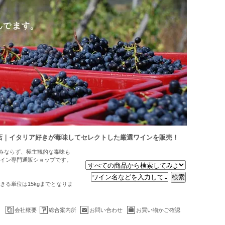
店｜イタリア好きが毒味してセレクトした厳選ワインを販売！
のみならず、極主観的な毒味も
イン専門通販ショップです。
る単位は15kgまでとなりま
会社概要
総合案内所
お問い合わせ
お買い物かご確認