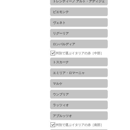
トレンティーノ アルト・アディジェ
ピエモンテ
ヴェネト
リグーリア
ロンバルディア
州別で選ぶイタリアの赤［中部］
トスカーナ
エミリア・ロマーニャ
マルケ
ウンブリア
ラッツィオ
アブルッツオ
州別で選ぶイタリアの赤［南部］