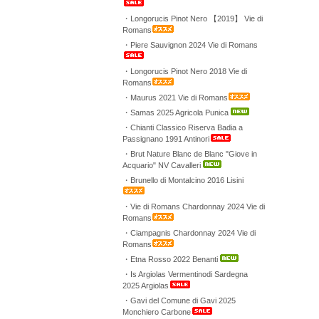
・Longorucis Pinot Nero 【2019】 Vie di
Romans
・Piere Sauvignon 2024 Vie di Romans
・Longorucis Pinot Nero 2018 Vie di
Romans
・Maurus 2021 Vie di Romans
・Samas 2025 Agricola Punica
・Chianti Classico Riserva Badia a
Passignano 1991 Antinori
・Brut Nature Blanc de Blanc "Giove in
Acquario" NV Cavalleri
・Brunello di Montalcino 2016 Lisini
・Vie di Romans Chardonnay 2024 Vie di
Romans
・Ciampagnis Chardonnay 2024 Vie di
Romans
・Etna Rosso 2022 Benanti
・Is Argiolas Vermentinodi Sardegna
2025 Argiolas
・Gavi del Comune di Gavi 2025
Monchiero Carbone