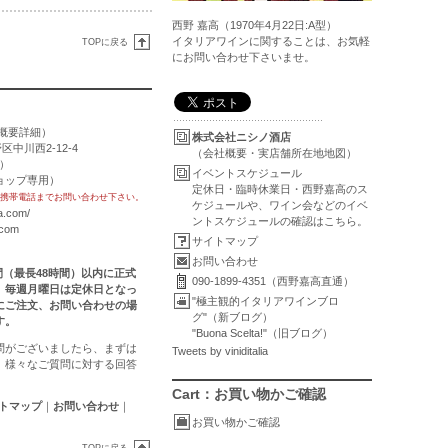
西野 嘉高（1970年4月22日:A型）
イタリアワインに関することは、お気軽
TOPに戻る
にお問い合わせ下さいませ。
概要詳細
）
株式会社ニシノ酒店
区中川西2-12-4
（会社概要・実店舗所在地地図）
用）
イベントスケジュール
トショップ専用）
定休日・臨時休業日・西野嘉高のス
携帯電話までお問い合わせ下さい。
ケジュールや、ワイン会などのイベ
a.com/
ントスケジュールの確認はこちら。
.com
サイトマップ
お問い合わせ
時間（最長48時間）以内に正式
090-1899-4351（西野嘉高直通）
。毎週月曜日は定休日となっ
"極主観的イタリアワインブロ
にご注文、お問い合わせの場
グ"（新ブログ）
す。
"Buona Scelta!"（旧ブログ）
問がございましたら、まずは
Tweets by viniditalia
。様々なご質問に対する回答
Cart：お買い物かご確認
トマップ
｜
お問い合わせ
｜
お買い物かご確認