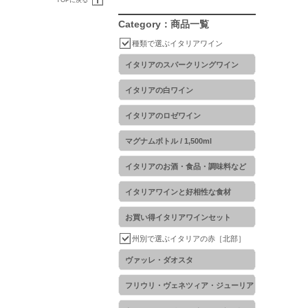
TOPに戻る
Category：商品一覧
種類で選ぶイタリアワイン
イタリアのスパークリングワイン
イタリアの白ワイン
イタリアのロゼワイン
マグナムボトル / 1,500ml
イタリアのお酒・食品・調味料など
イタリアワインと好相性な食材
お買い得イタリアワインセット
州別で選ぶイタリアの赤［北部］
ヴァッレ・ダオスタ
フリウリ・ヴェネツィア・ジューリア