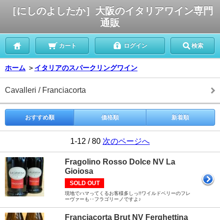
［にしのよしたか］大阪のイタリアワイン専門
通販
カート
ログイン
検索
ホーム
＞
イタリアのスパークリングワイン
Cavalleri / Franciacorta
おすすめ順
価格順
新着順
1-12 / 80
次のページへ
Fragolino Rosso Dolce NV La
Gioiosa
SOLD OUT
現地でハマってくるお客様多しっ!!ワイルドベリーのフレ
ーヴァーも‥フラゴリーノですよ♪
Franciacorta Brut NV Ferghettina