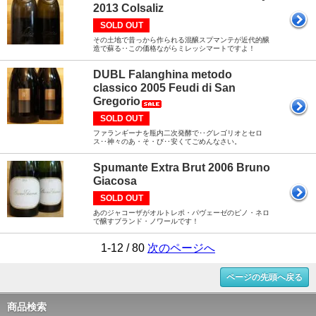
2013 Colsaliz
SOLD OUT
その土地で昔っから作られる混醸スプマンテが近代的醸
造で蘇る‥この価格ながらミレッシマートですよ！
DUBL Falanghina metodo
classico 2005 Feudi di San
Gregorio
SOLD OUT
ファランギーナを瓶内二次発酵で‥グレゴリオとセロ
ス‥神々のあ・そ・び‥安くてごめんなさい。
Spumante Extra Brut 2006 Bruno
Giacosa
SOLD OUT
あのジャコーザがオルトレポ・パヴェーゼのピノ・ネロ
で醸すブランド・ノワールです！
1-12 / 80
次のページへ
ページの先頭へ戻る
商品検索