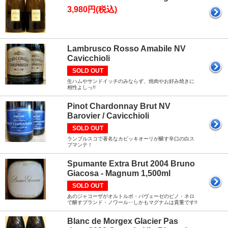
3,980円(税込)
Lambrusco Rosso Amabile NV
Cavicchioli
SOLD OUT
生ハムやサンドイッチのみならず、焼肉やお好み焼きに
相性よしっ!!
Pinot Chardonnay Brut NV
Barovier / Cavicchioli
SOLD OUT
ランブルスコで著名なカビッキオーリが醸す辛口の白ス
プマンテ！
Spumante Extra Brut 2004 Bruno
Giacosa - Magnum 1,500ml
SOLD OUT
あのジャコーザがオルトルポ・パヴェーゼのピノ・ネロ
で醸すブランド・ノワール‥しかもマグナムは貴重です!!
Blanc de Morgex Glacier Pas