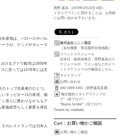
西野 嘉高（1970年4月22日:A型）
イタリアワインに関することは、お気軽
にお問い合わせ下さいませ。
有名産地は、バローロやバル
株式会社ニシノ酒店
ナーラが、ゲンメやカレーマ
（会社概要・実店舗所在地地図）
イベントスケジュール
定休日・臨時休業日・西野嘉高のス
けるブドウ栽培は1600年
ケジュールや、ワイン会などのイベ
ントスケジュールの確認はこちら。
に至っては1478年には文
サイトマップ
お問い合わせ
090-1899-4351（西野嘉高直通）
区のトップ生産者のひとつ。
"極主観的イタリアワインブロ
しいネッビオーロの表現、個
グ"（新ブログ）
イン造りに携わりながらもア
"Buona Scelta!"（旧ブログ）
も家族経営らしく家業を身近
Tweets by viniditalia
Cart：お買い物かご確認
、そのレストランでは日本人
お買い物かご確認