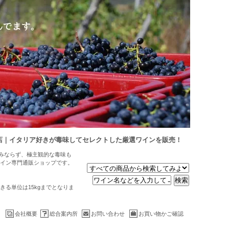
店｜イタリア好きが毒味してセレクトした厳選ワインを販売！
のみならず、極主観的な毒味も
イン専門通販ショップです。
る単位は15kgまでとなりま
会社概要
総合案内所
お問い合わせ
お買い物かご確認