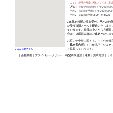
こちらに掲載の商品に関しましては、上記
［URL］
http://www.nishino-yoshitak
［MAIL］
nishino@nishino-yoshitaka
［MAIL］
ypsilon@bk2.so-net.ne.jp
365日24時間ご注文受付。平均24
な受注確認メールを配信いたします
ております。日曜の夕方から月曜日
合は、火曜日以降のご連絡となりま
お買い物全般に関することで何か疑
［
総合案内所
］をご確認下さいませ
を掲載しております。
大きな地図で見る
｜
会社概要
｜
プライバシーポリシー
｜
特定商取引法
｜
送料
｜
決済方法
｜
サイ