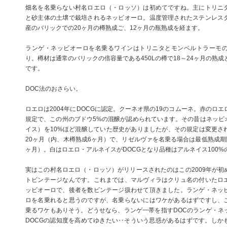
畑名を名乗らない村名ロエロ（・ロッソ）は初めてですね。主にトリニ
と砂主体の土壌で栽培されるネッビオーロ。温度管理されたステンレス
産のバリックでの20ヶ月の樽熟成ご、12ヶ月の瓶熟成を経ます。
ランゲ・ネッビオーロを名乗るワインはトリニタとモンベルトラーモ
り。樽材は通常のバリックの倍容量である450Lの樽で18～24ヶ月の熟成
です。
DOC法のおさらい。
ロエロは2004年にDOCGに認定。クーネオ県の19のコムーネ。赤のロエ
規定で、この州のブドウ5%の混醸が認められています。その昔はネッビ
イス）を10%ほど混醸していた歴史がありましたが、その規定は変更さ
20ヶ月（内、木樽熟成6ヶ月）で、リゼルヴァを名乗る場合は最低熟成期
ヶ月）。白はロエロ・アルネイスがDOCGとなり品種はアルネイス100%
実はこの村名ロエロ（・ロッソ）がリリースされたのはこの2009年が初
トビンテージなんです。これまでは、マルヴィラはクリュ名の付いたロ
ッビオーロで、後者を数ビンテージ扱わせて頂きました。ランゲ・ネッ
ロを名乗れると思うのですが、名乗らないにはワケがあるはずですし、
乗るワケもありそう。どうせなら、ランゲ一帯を指すDOCのランゲ・ネ
DOCGの認知度を高めてゆきたい‥そういう思惑があるはずです。しか