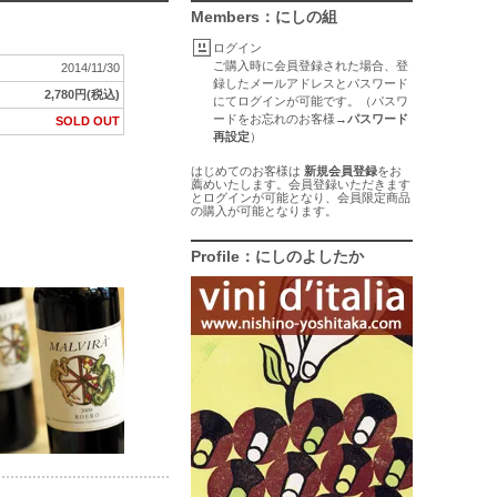
Members：にしの組
ログイン
ご購入時に会員登録された場合、登
2014/11/30
録したメールアドレスとパスワード
2,780円(税込)
にてログインが可能です。（パスワ
ードをお忘れのお客様→
パスワード
SOLD OUT
再設定
）
はじめてのお客様は
新規会員登録
をお
薦めいたします。会員登録いただきます
とログインが可能となり、会員限定商品
の購入が可能となります。
Profile：にしのよしたか