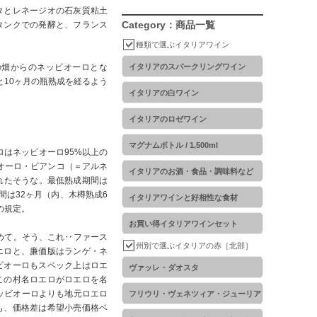
タとレネージオの石灰質粘土
Category：商品一覧
タンクでの発酵と、フランス
種類で選ぶイタリアワイン
の畑からのネッビオーロとな
イタリアのスパークリングワイン
と10ヶ月の瓶熟成を経るよう
イタリアの白ワイン
イタリアのロゼワイン
マグナムボトル / 1,500ml
ロはネッビオーロ95%以上の
オーロ・ビアンコ（＝アルネ
イタリアのお酒・食品・調味料など
れたそうな。最低熟成期間は
間は32ヶ月（内、木樽熟成6
イタリアワインと好相性な食材
の規定。
お買い得イタリアワインセット
めて。そう、これ‥ファース
州別で選ぶイタリアの赤［北部］
エロと、廉価版はランゲ・ネ
ビオーロもスペック上はロエ
ヴァッレ・ダオスタ
この村名ロエロがロエロを名
ッビオーロよりも地元ロエロ
フリウリ・ヴェネツィア・ジューリア
も、価格差は希望小売価格ベ