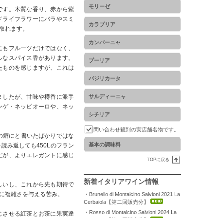
モリーゼ
です。木質な香り、赤から紫
ドライフラワーにバラやスミ
カラブリア
取れます。
カンパーニャ
にもフルーツだけではなく、
ルなスパイス香があります。
プーリア
たものを感じますが、これは
バジリカータ
ましたが、甘味や樽香に派手
サルディーニャ
ンゲ・ネッビオーロや、ネッ
シチリア
問い合わせ殺到の実店舗名物です。
Gの癖にと書いたばかりではな
基本の調味料
み返しても450Lのフラン
だが、よりエレガントに感じ
TOPに戻る
新着イタリアワイン情報
しいし、これから先も期待で
に複雑さを与える苦み。
・Brunello di Montalcino Salvioni 2021 La
Cerbaiola【第二回販売分】
・Rosso di Montalcino Salvioni 2024 La
じさせる紅茶とお茶に果実達