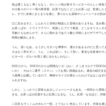
色は濃くもなく薄くもなく。オレンジ色が射すネッビオーロらしい赤色
の小振りのベリー系の果実香、紅茶ではなくどこかお茶っぱ、乾燥した
レ。すでに全体にまとまりを感じ、香りからも旨味やジューシーさが読み
口に含みますと、じんわりと甘味が馴染んだ旨味がありますね。含み香
お茶っぱや、ドライフラワー、乾燥したブドウ果皮、どこかオリエンタ
舌触りもなめらかで、さらに熟れるであろう酸と渋味にまだザワザワし
時間が解決します。
うん。旨いなあ。もう少しモダンな樽香や、濃さがあるものだと思って
さはなく和モダン。うん、これは旨い。そして安い。著名な生産者のラ
ビオーロ・ダルバが高く感じるかもしれない。
DOCだから、DOCGだからは関係ないが（おい、さっきコルクでDOC
いか）、やはり二番手（スマン）ってお買い得感あるわ。過去の紹介文を読
ス産樽と記載しているので、樽材やサイズが変わったわけではないはず
られますね。
しかし、しっかりと旨味もあるしジューシーさもある。一杯目から美味
きる。お茶っぱが紅葉すると紅茶になるな。うん。紅茶‥なるほど。渋味
二日目もヴィノムのボルドー型。とてもいい色をしています。渋味を感