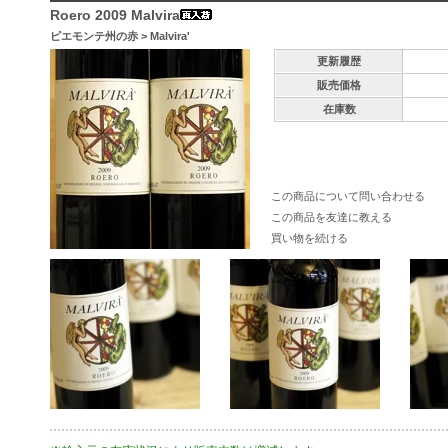
Roero 2009 Malvira
ピエモンテ州の赤
>
Malvira'
更新履歴
販売価格
在庫数
この商品について問い合わせる
この商品を友達に教える
買い物を続ける