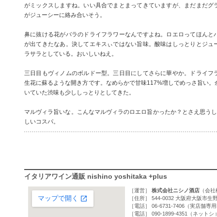
がミックスしますね。いい具合でまとまってきていますが、まだまだグ
がジューシーに絡み合いそう。
鼻に抜ける花がバラのドライフラワーなんですよね。ロエロってほんと
が出てきたなあ。決してエキスぃではない旨味。酸味はしっとりとジュ
ラサラとしている。おいしいねえ。
三日目もヴィノムのボルドー型。三日目にしてさらに華やか。ドライフ
生花に蘇るような開き方です。なめらかで甘味117%増しでめっさ旨い。
いていた渋味も少ししっとりとしてきた。
マルヴィラ旨いな。こんなマルヴィラのロエロ旨かったか？とさえ思うし、
しいコスパ。
イタリアワイン通販 nishino yoshitaka +plus
［運営］
株式会社ニシノ酒店
（
会社
［住所］ 544-0032 大阪府大阪市生野
［電話］ 06-6731-7406（実店舗専
［電話］ 090-1899-4351（ネッ