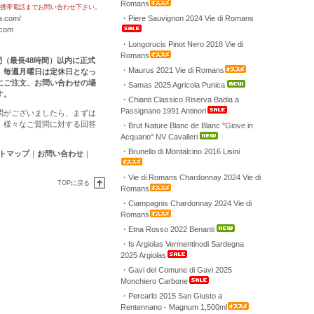
Romans
携帯電話までお問い合わせ下さい。
a.com/
・Piere Sauvignon 2024 Vie di Romans
.com
・Longorucis Pinot Nero 2018 Vie di
Romans
時間（最長48時間）以内に正式
・Maurus 2021 Vie di Romans
。毎週月曜日は定休日となっ
にご注文、お問い合わせの場
・Samas 2025 Agricola Punica
す。
・Chianti Classico Riserva Badia a
Passignano 1991 Antinori
問がございましたら、まずは
。様々なご質問に対する回答
・Brut Nature Blanc de Blanc "Giove in
Acquario" NV Cavalleri
・Brunello di Montalcino 2016 Lisini
トマップ
｜
お問い合わせ
｜
・Vie di Romans Chardonnay 2024 Vie di
TOPに戻る
Romans
・Ciampagnis Chardonnay 2024 Vie di
Romans
・Etna Rosso 2022 Benanti
・Is Argiolas Vermentinodi Sardegna
2025 Argiolas
・Gavi del Comune di Gavi 2025
Monchiero Carbone
・Percarlo 2015 San Giusto a
Rentennano - Magnum 1,500ml