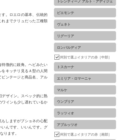
トレンティーノ アルト・アディジェ
ピエモンテ
ます。ロエロの基本、伝統的
これまでクリュだった三種類
ヴェネト
リグーリア
ロンバルディア
州別で選ぶイタリアの赤［中部］
は特徴的に鋭角。ヘビみたい
トスカーナ
ルをキッチリ見るＡ型の人間
てビンテージと商品名、アル
エミリア・ロマーニャ
マルケ
の旧デザイン。スペック的に熟
ウンブリア
のワインも少し遅れているか
ラッツィオ
気もしますがブショネの心配
アブルッツオ
いいんです、いいんです。グ
となります。
州別で選ぶイタリアの赤［南部］