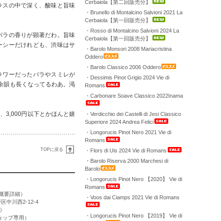
Cerbaiola【第二回販売分】
ラスの中で深く、酸味と旨味
・Brunello di Montalcino Salvioni 2021 La
Cerbaiola【第一回販売分】
・Rosso di Montalcino Salvioni 2024 La
バラの香りが顕著だわ。旨味
Cerbaiola【第一回販売分】
ーシーだけれども、渋味はサ
・Barolo Monsori 2008 Mariacristina
Oddero
・Barolo Classico 2006 Oddero
ラワーだったバラやスミレが
・Dessimis Pinot Grigio 2024 Vie di
余韻も長くなってるわあ。渇
Romans
・Carbonare Soave Classico 2022Inama
3,000円以下とかほんと嬉
・Verdicchio dei Castelli di Jesi Classico
Superiore 2024 Andrea Felici
・Longorucis Pinot Nero 2021 Vie di
Romans
TOPに戻る
・Flors di Uis 2024 Vie di Romans
・Barolo Riserva 2000 Marchesi di
Barolo
・Longorucis Pinot Nero 【2020】 Vie di
Romans
概要詳細
）
・Voos dai Ciamps 2021 Vie di Romans
区中川西2-12-4
用）
・Longorucis Pinot Nero 【2019】 Vie di
トショップ専用）