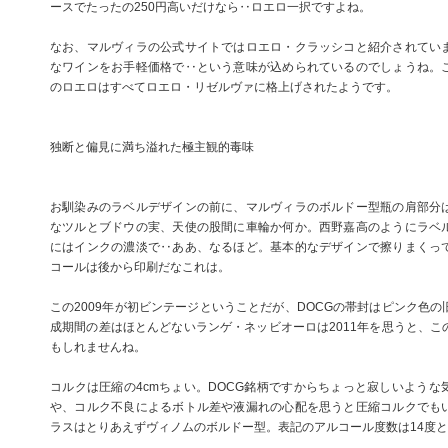
ースでたったの250円高いだけなら‥ロエロ一択ですよね。
なお、マルヴィラの公式サイトではロエロ・クラッシコと紹介されてい
なワインをお手軽価格で‥という意味が込められているのでしょうね。
のロエロはすべてロエロ・リゼルヴァに格上げされたようです。
独断と偏見に満ち溢れた極主観的毒味
お馴染みのラベルデザインの前に、マルヴィラのボルドー型瓶の肩部分
なツルとブドウの実、天使の股間に車輪か何か。西野嘉高のようにラベ
にはインクの濃淡で‥ああ、なるほど。基本的なデザインで擦りまくっ
コールは後から印刷だなこれは。
この2009年が初ビンテージということだが、DOCGの帯封はピンク色
成期間の差はほとんどないランゲ・ネッビオーロは2011年を思うと、こ
もしれませんね。
コルクは圧縮の4cmちょい。DOCG銘柄ですからちょっと寂しいような
や、コルク不良によるボトル差や液漏れの心配を思うと圧縮コルクでも
ラスはとりあえずヴィノムのボルドー型。表記のアルコール度数は14度