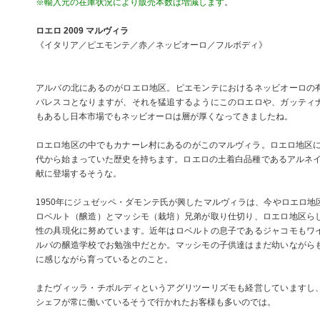
※輸入元の在庫状況により販売本数は増減します
。
ロエロ 2009 マルヴィラ
《イタリア／ピエモンテ／赤／ネッビオーロ／フルボディ》
アルバの北にあるのがロエロ地区。ピエモンテにおけるネッビオーロの
バレスコとなりますが、それを猛追するようにこのロエロや、ガッティ
もあるし日本市場でもネッビオーロは層が厚くなってきましたね。
ロエロ地区の中でもカナーレ村にあるのがこのマルヴィラ。ロエロ地区にお
代から始まっていた歴史を持ちます。ロエロの土着白品種であるアルネイス
献に登場するそうな。
1950年にジュゼッペ・ダモンテ氏が興したマルヴィラは、今やロエロ地
ロベルト（醸造）とマッシモ（栽培）兄弟が取り仕切り、ロエロ地区ら
性の具現化に努めています。近年はロベルトの息子であるジャコモもワ
ルバの醸造学校でお勉強中だとか。マッシモの子供達はまだ幼いながら
に感じながら育っているとのこと。
またヴィッラ・チボルディというアグリツーリズモも経営していますし
シェフが常に働いているそうで行かれたお客様も多いのでは。