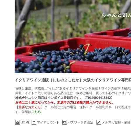
イタリアワイン通販［にしのよしたか］大阪のイタリアワイン専門
旨味と密度、構成感…"らしさ"あるイタリアワインを厳選！ワインの基本情報
掲載！イイトコ取りの偏りある品揃えは‥飲めば納得、買って安心のイタリアワ
株式会社ニシノ酒店はインボイス登録店です。【T9120001018392】
お酒は二十歳になってから。未成年の方は酒類の購入ができません。
【
重要なお知らせ
】クール便ご指定の場合、送料・クール便利用料一口で配送でき
す。詳細は
こちら
HOME
マイアカウント
パスワード再設定
メルマガ登録・解除