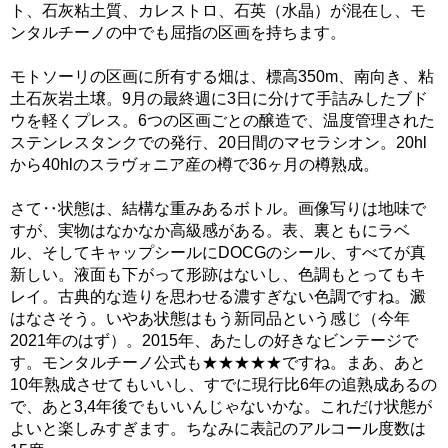
ト、石灰粘土質、カレストロ、石英（水晶）が混在し、モ
ンタルチーノの中でも屈指の区画を持ちます。
モトソーリの区画に所有する畑は、標高350m、南向き、粘
土石灰岩土壌。9月の最終週に3日に分けて手詰みしたブド
ウを軽くプレス。6つの区画ごとの醸造で、温度管理された
ステンレスタンクでの発行、20日間のマセラシオン。20hl
から40hlのスラヴォニア産の樽で36ヶ月の樽熟成。
さて‥状態は、結構な重みあるボトル。画像写りは地味で
すが、実物はなかなか高級感がある。表、裏ともにラベ
ル、そしてキャップシールにDOCGのシール、すべてが真
新しい。液面も下がって形跡はないし、色調もとってもキ
レイ。古典的な造りを思わせる濃すぎない色調ですね。澱
はなさそう。いやあ状態はもう新同品という感じ（今年
2021年のはず）。2015年、あたしの好きなビンテージで
す。モンタルチーノ公式も★★★★★ですね。まあ、あと
10年熟成させてもいいし、すでに現行比6年の追熟成あるの
で、あと3,4年後でもいいんじゃないかな。これだけ状態が
よいと楽しみすぎます。ちなみに表記のアルコール度数は