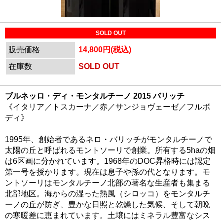
SOLD OUT
販売価格
14,800円(税込)
在庫数
SOLD OUT
ブルネッロ・ディ・モンタルチーノ 2015 バリッチ
《イタリア／トスカーナ／赤／サンジョヴェーゼ／フルボ
ディ》
1995年、創始者であるネロ・バリッチがモンタルチーノで
太陽の丘と呼ばれるモントソーリで創業。所有する5haの畑
は6区画に分かれています。1968年のDOC昇格時には認定
第一号を授かります。現在は息子や孫の代となります。モ
ントソーリはモンタルチーノ北部の著名な生産者も集まる
北部地区。海からの湿った熱風（シロッコ）をモンタルチ
ーノの丘が防ぎ、豊かな日照と乾燥した気候、そして朝晩
の寒暖差に恵まれています。土壌にはミネラル豊富なシス