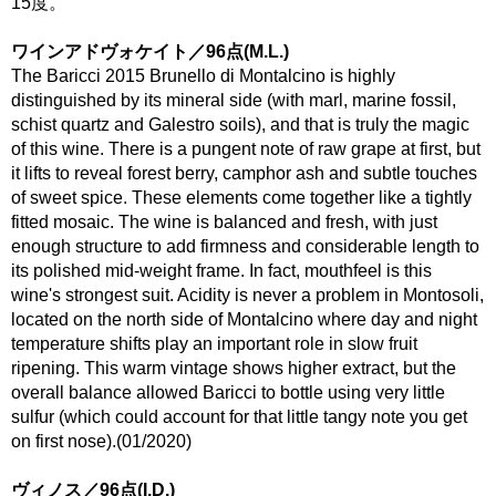
15度。
ワインアドヴォケイト／96点(M.L.)
The Baricci 2015 Brunello di Montalcino is highly
distinguished by its mineral side (with marl, marine fossil,
schist quartz and Galestro soils), and that is truly the magic
of this wine. There is a pungent note of raw grape at first, but
it lifts to reveal forest berry, camphor ash and subtle touches
of sweet spice. These elements come together like a tightly
fitted mosaic. The wine is balanced and fresh, with just
enough structure to add firmness and considerable length to
its polished mid-weight frame. In fact, mouthfeel is this
wine's strongest suit. Acidity is never a problem in Montosoli,
located on the north side of Montalcino where day and night
temperature shifts play an important role in slow fruit
ripening. This warm vintage shows higher extract, but the
overall balance allowed Baricci to bottle using very little
sulfur (which could account for that little tangy note you get
on first nose).(01/2020)
ヴィノス／96点(I.D.)