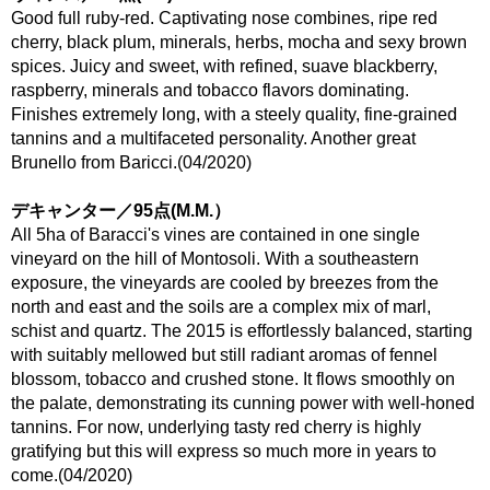
Good full ruby-red. Captivating nose combines, ripe red
cherry, black plum, minerals, herbs, mocha and sexy brown
spices. Juicy and sweet, with refined, suave blackberry,
raspberry, minerals and tobacco flavors dominating.
Finishes extremely long, with a steely quality, fine-grained
tannins and a multifaceted personality. Another great
Brunello from Baricci.(04/2020)
デキャンター／95点(M.M.）
All 5ha of Baracci's vines are contained in one single
vineyard on the hill of Montosoli. With a southeastern
exposure, the vineyards are cooled by breezes from the
north and east and the soils are a complex mix of marl,
schist and quartz. The 2015 is effortlessly balanced, starting
with suitably mellowed but still radiant aromas of fennel
blossom, tobacco and crushed stone. It flows smoothly on
the palate, demonstrating its cunning power with well-honed
tannins. For now, underlying tasty red cherry is highly
gratifying but this will express so much more in years to
come.(04/2020)