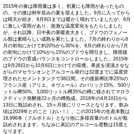
2015年の春は降雨量は多く、初夏にも降雨があったもの
の、その後は例年並みの夏を迎えました。9月に入ってから
は晴天が続き、9月9日までは暖かく晴れていましたが、8月
に激しい雷雨があり、急激な温度変化をもたらしました
が、それ以降、日中夜の寒暖差大きく、ブドウのフェノー
ル類は素晴らしい成熟を果たしました。7月の終わりから8
月の初旬にかけて約20%から30%を、8月の終わりから7月
の初旬にかけて10%から15%のブドウを間引きし、降雨後
のブドウの育成バランスをコントロールしました。2015年
は9月28日から10月6日にかけての収穫。果皮を浸漬させな
がらのマセラシオンとアルコール発行は32度までに温度管
理されたセメントタンクで38日間。その後新樽比率25%の
フランス産（アリエ、ネヴェール）のバリック15%、500リ
ットル樽50%、3,000リットル樽35%の樽に移されてマロラ
クティック発酵後22ヶ月の樽熟成。2018年の4月10日から
13日に瓶詰めされ、15ヶ月後にリリースとなります。飲み
頃は2029年とのこと（おい！）。この2015年の生産本数は
16,996本（フルボトル）となり他に多様容量のボトルが瓶
詰めされまます。ちなみに表記のアルコール度数は15度と
なります。