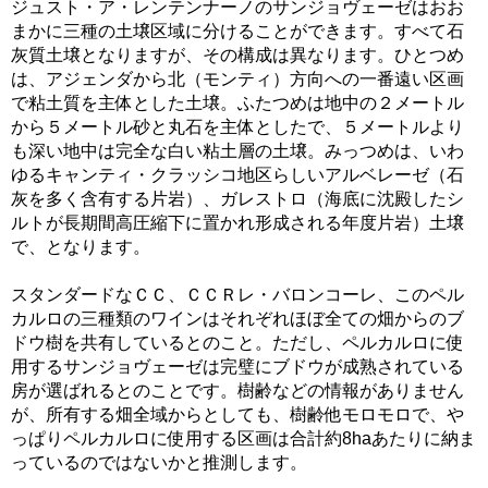
ジュスト・ア・レンテンナーノのサンジョヴェーゼはおお
まかに三種の土壌区域に分けることができます。すべて石
灰質土壌となりますが、その構成は異なります。ひとつめ
は、アジェンダから北（モンティ）方向への一番遠い区画
で粘土質を主体とした土壌。ふたつめは地中の２メートル
から５メートル砂と丸石を主体としたで、５メートルより
も深い地中は完全な白い粘土層の土壌。みっつめは、いわ
ゆるキャンティ・クラッシコ地区らしいアルベレーゼ（石
灰を多く含有する片岩）、ガレストロ（海底に沈殿したシ
ルトが長期間高圧縮下に置かれ形成される年度片岩）土壌
で、となります。
スタンダードなＣＣ、ＣＣＲレ・バロンコーレ、このペル
カルロの三種類のワインはそれぞれほぼ全ての畑からのブ
ドウ樹を共有しているとのこと。ただし、ペルカルロに使
用するサンジョヴェーゼは完璧にブドウが成熟されている
房が選ばれるとのことです。樹齢などの情報がありません
が、所有する畑全域からとしても、樹齢他モロモロで、や
っぱりペルカルロに使用する区画は合計約8haあたりに納ま
っているのではないかと推測します。