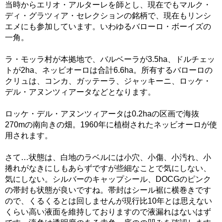
当時からエリオ・アルターレを師とし、現在でもマルク・
ディ・グラツィア・セレクションの銘柄で、現在もリンシ
エメにも参加しています。いわゆるバローロ・ボーイズの
一角。
ラ・モッラ村が本拠地で、バルベーラが3.5ha、ドルチェッ
トが2ha、ネッビオーロは合計6.6ha。所有するバローロの
クリュは、コンカ、ガッテーラ、ジャッキーニ、ロッケ・
デル・アヌンツィアータなどとなります。
ロッケ・デル・アヌンツィアータは0.2haの区画で海抜
270mの南向きの畑。1960年に植樹されたネッビオーロが使
用されます。
さて…状態は、白地のラベルには小穴、小傷、小汚れ、小
捲れがなきにしもあらずですが些細なことで気にしない、
気にしない。シルバーのキャップシール、DOCGのピンク
の帯封も状態が良いですね。帯封はシール裾に横巻きです
ので、くるくるとは回しませんが現行比10年とは思えない
くらい高い液面を維持しておりますので液漏れはないはず