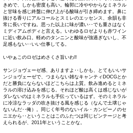
きめで、しかも密度も高い。輪郭に冷ややからなミネラル
と甘味を感じ終盤に伸び上がる酸味が引き締めます。鼻に
抜ける香りにアルコールとスミレのエッセンス、余韻も非
常に長いですね。思った以上に味が濃い‥でも重さはなく
ミディアムボディと言える。いわゆるロゼよりも赤ワイン
に近い飲み口。軽めのタンニンと酸味が強過ぎないし、不
足感もない‥いい仕事してる。
いやぁこのロゼはめさくさ旨いわ!!
サンジョヴェーゼ感、ありますよ‥しかも、とてもいいサ
ンジョヴェーゼで、つまらない雑なキャンティDOCGとか
だと勝負にならないほどこちらは上質。飲み進めるとミネ
ラルの溶け込みを感じる。それほど酸は高くは感じないが
ダレないのはミネラルも手伝っているはず。そのミネラル
に冷涼なラッダの吹き抜ける風を感じる（なんで土壌じゃ
ないんだ‥俺）。同じく年号のないイル・カンピーノのセ
ニエから‥ということはこのふたつは同じビンテージと考
えられるが、2011年ということかな。