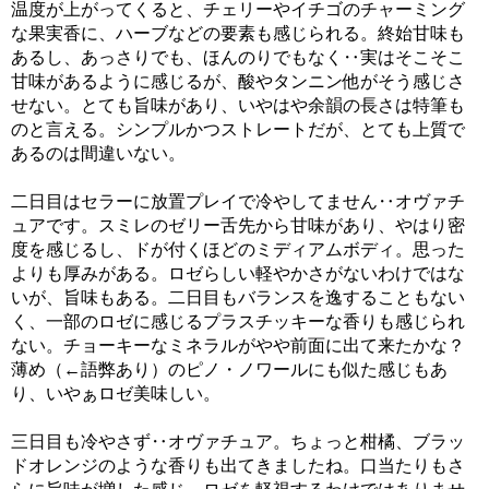
温度が上がってくると、チェリーやイチゴのチャーミング
な果実香に、ハーブなどの要素も感じられる。終始甘味も
あるし、あっさりでも、ほんのりでもなく‥実はそこそこ
甘味があるように感じるが、酸やタンニン他がそう感じさ
せない。とても旨味があり、いやはや余韻の長さは特筆も
のと言える。シンプルかつストレートだが、とても上質で
あるのは間違いない。
二日目はセラーに放置プレイで冷やしてません‥オヴァチ
ュアです。スミレのゼリー舌先から甘味があり、やはり密
度を感じるし、ドが付くほどのミディアムボディ。思った
よりも厚みがある。ロゼらしい軽やかさがないわけではな
いが、旨味もある。二日目もバランスを逸することもない
く、一部のロゼに感じるプラスチッキーな香りも感じられ
ない。チョーキーなミネラルがやや前面に出て来たかな？
薄め（←語弊あり）のピノ・ノワールにも似た感じもあ
り、いやぁロゼ美味しい。
三日目も冷やさず‥オヴァチュア。ちょっと柑橘、ブラッ
ドオレンジのような香りも出てきましたね。口当たりもさ