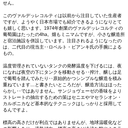
せん。
このヴァルデッレコルティは以前から注目していた生産者
ですが、ようやく日本市場でも紹介できるようになりとて
も嬉しく思います。1974年創業のヴァルデッレコルティの
葡萄園はたったの4ha。畑もミニマムですが、小さな醸造所
と宿泊施設を併設しています。注目されるようになったの
は、二代目の現当主‥ロベルト・ビアンキ氏の手腕による
もの。
温度管理されていないタンクの発酵温度を下げるには、夜
になれば夜空の下にタンクを移動させる‥搾汁、醸しは足
で葡萄を踏んでみたり‥原始的かつシンプルな醸造を積み
重ねています…と書きたいところだが、醸造方法はほった
らかし‥ではありません。サンジョヴェーゼの香味をより
ストレートの抽出するための策はセニエやマセラシオン・
カルボニカなど基本的なテクニックはしっかりと採用して
るんですよ。
標高の高さだけが利点ではありませんが、地球温暖化など