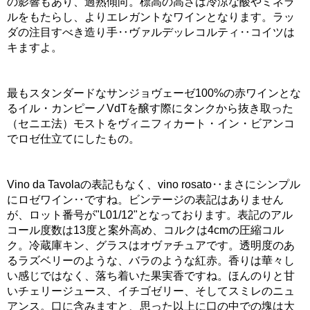
の影響もあり、過熟傾向。標高の高さは冷涼な酸やミネラ
ルをもたらし、よりエレガントなワインとなります。ラッ
ダの注目すべき造り手‥ヴァルデッレコルティ‥コイツは
キますよ。
最もスタンダードなサンジョヴェーゼ100%の赤ワインとな
るイル・カンピーノVdTを醸す際にタンクから抜き取った
（セニエ法）モストをヴィニフィカート・イン・ビアンコ
でロゼ仕立てにしたもの。
Vino da Tavolaの表記もなく、vino rosato‥まさにシンプル
にロゼワイン‥ですね。ビンテージの表記はありません
が、ロット番号が"L01/12"となっております。表記のアル
コール度数は13度と案外高め、コルクは4cmの圧縮コル
ク。冷蔵庫キン、グラスはオヴァチュアです。透明度のあ
るラズベリーのような、バラのような紅赤。香りは華々し
い感じではなく、落ち着いた果実香ですね。ほんのりと甘
いチェリージュース、イチゴゼリー、そしてスミレのニュ
アンス。口に含みますと、思った以上に口の中での塊は大