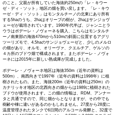
のこと。父親が所有していた海抜約250mの「レ・キウー
ゼ・ディ・ソット」地区の畑を買い戻します。「レ・キウ
ーゼ・ディ・ソット」はモンタルチーノの北東にあり所有
する5haのうち、2haはオリーブの樹が、2haはサンジョヴ
ェーゼが栽培されています。1990年代半ば、ジャンニとラ
ウラはポデーレ・ノヴォーネを購入、こちらはモンタルチ
ーノ南東部の海抜470mから510mの斜面に位置するアグリ
ツーリズモで、4.5haのサンジョヴェーゼと、少しのメルロ
の畑があり、オルモ、オリーヴァ、クエルチア、ゲルソの
４カ所のブドウ畑で構成されます。またポデーレ・ノヴォ
ーネには2015年に新しい熟成庫が完成しました。
ポデーレ・ノヴォーネ地区は海抜350m（近年の資料は
500m）、南西向きで1997年（近年の資料は1998年）に植
樹されたもの。また、海抜200m（近年の資料は250m）の
カナリッキオ地区の北西向きの畑からは1989に植樹された
ブドウが使用されます。この畑の情報は、RDM、アンナー
タと共通ですので、同じ畑からとなりますが、その中でも
樹齢や棟に違いがあるのかもしれません。27度から28度に
温度管理されたタンクで6日間のアルコール発酵と、32度で