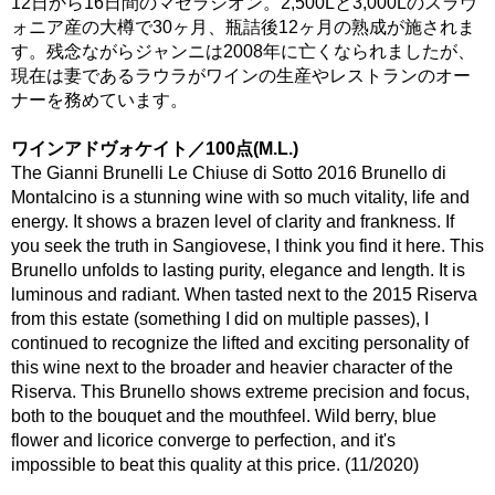
12日から16日間のマセラシオン。2,500Lと3,000Lのスラヴ
ォニア産の大樽で30ヶ月、瓶詰後12ヶ月の熟成が施されま
す。残念ながらジャンニは2008年に亡くなられましたが、
現在は妻であるラウラがワインの生産やレストランのオー
ナーを務めています。
ワインアドヴォケイト／100点(M.L.)
The Gianni Brunelli Le Chiuse di Sotto 2016 Brunello di
Montalcino is a stunning wine with so much vitality, life and
energy. It shows a brazen level of clarity and frankness. If
you seek the truth in Sangiovese, I think you find it here. This
Brunello unfolds to lasting purity, elegance and length. It is
luminous and radiant. When tasted next to the 2015 Riserva
from this estate (something I did on multiple passes), I
continued to recognize the lifted and exciting personality of
this wine next to the broader and heavier character of the
Riserva. This Brunello shows extreme precision and focus,
both to the bouquet and the mouthfeel. Wild berry, blue
flower and licorice converge to perfection, and it's
impossible to beat this quality at this price. (11/2020)