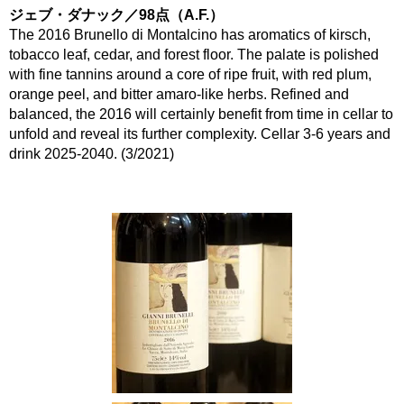
ジェブ・ダナック／98点（A.F.）
The 2016 Brunello di Montalcino has aromatics of kirsch,
tobacco leaf, cedar, and forest floor. The palate is polished
with fine tannins around a core of ripe fruit, with red plum,
orange peel, and bitter amaro-like herbs. Refined and
balanced, the 2016 will certainly benefit from time in cellar to
unfold and reveal its further complexity. Cellar 3-6 years and
drink 2025-2040. (3/2021)