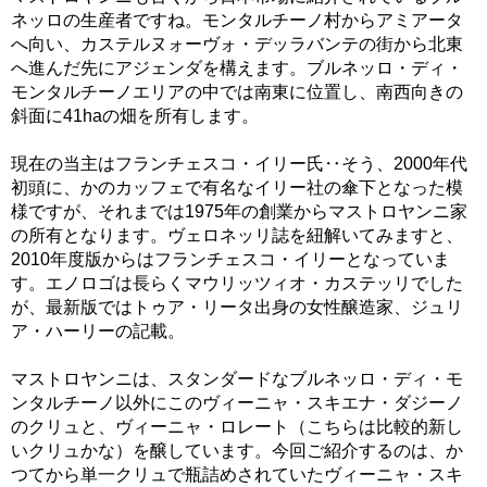
ネッロの生産者ですね。モンタルチーノ村からアミアータ
へ向い、カステルヌォーヴォ・デッラバンテの街から北東
へ進んだ先にアジェンダを構えます。ブルネッロ・ディ・
モンタルチーノエリアの中では南東に位置し、南西向きの
斜面に41haの畑を所有します。
現在の当主はフランチェスコ・イリー氏‥そう、2000年代
初頭に、かのカッフェで有名なイリー社の傘下となった模
様ですが、それまでは1975年の創業からマストロヤンニ家
の所有となります。ヴェロネッリ誌を紐解いてみますと、
2010年度版からはフランチェスコ・イリーとなっていま
す。エノロゴは長らくマウリッツィオ・カステッリでした
が、最新版ではトゥア・リータ出身の女性醸造家、ジュリ
ア・ハーリーの記載。
マストロヤンニは、スタンダードなブルネッロ・ディ・モ
ンタルチーノ以外にこのヴィーニャ・スキエナ・ダジーノ
のクリュと、ヴィーニャ・ロレート（こちらは比較的新し
いクリュかな）を醸しています。今回ご紹介するのは、か
つてから単一クリュで瓶詰めされていたヴィーニャ・スキ