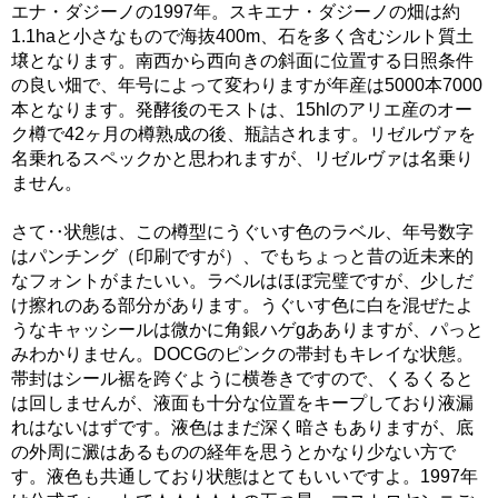
エナ・ダジーノの1997年。スキエナ・ダジーノの畑は約
1.1haと小さなもので海抜400m、石を多く含むシルト質土
壌となります。南西から西向きの斜面に位置する日照条件
の良い畑で、年号によって変わりますが年産は5000本7000
本となります。発酵後のモストは、15hlのアリエ産のオー
ク樽で42ヶ月の樽熟成の後、瓶詰されます。リゼルヴァを
名乗れるスペックかと思われますが、リゼルヴァは名乗り
ません。
さて‥状態は、この樽型にうぐいす色のラベル、年号数字
はパンチング（印刷ですが）、でもちょっと昔の近未来的
なフォントがまたいい。ラベルはほぼ完璧ですが、少しだ
け擦れのある部分があります。うぐいす色に白を混ぜたよ
うなキャッシールは微かに角銀ハゲgあありますが、パっと
みわかりません。DOCGのピンクの帯封もキレイな状態。
帯封はシール裾を跨ぐように横巻きですので、くるくると
は回しませんが、液面も十分な位置をキープしており液漏
れはないはずです。液色はまだ深く暗さもありますが、底
の外周に澱はあるものの経年を思うとかなり少ない方で
す。液色も共通しており状態はとてもいいですよ。1997年