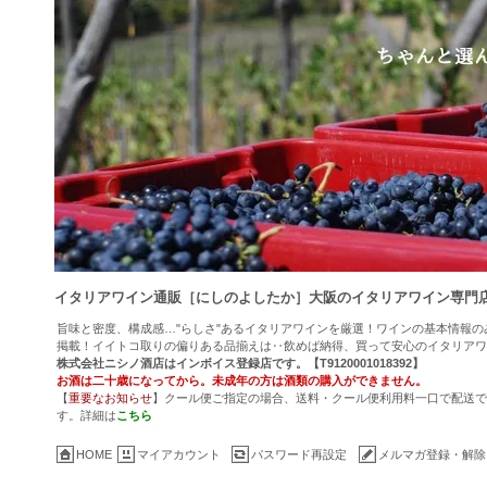
イタリアワイン通販［にしのよしたか］大阪のイタリアワイン専門
旨味と密度、構成感…"らしさ"あるイタリアワインを厳選！ワインの基本情報
掲載！イイトコ取りの偏りある品揃えは‥飲めば納得、買って安心のイタリアワ
株式会社ニシノ酒店はインボイス登録店です。【T9120001018392】
お酒は二十歳になってから。未成年の方は酒類の購入ができません。
【
重要なお知らせ
】クール便ご指定の場合、送料・クール便利用料一口で配送でき
す。詳細は
こちら
HOME
マイアカウント
パスワード再設定
メルマガ登録・解除