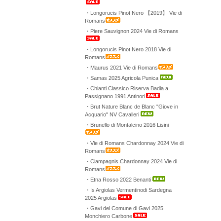
・Longorucis Pinot Nero 【2019】 Vie di
Romans
・Piere Sauvignon 2024 Vie di Romans
・Longorucis Pinot Nero 2018 Vie di
Romans
・Maurus 2021 Vie di Romans
・Samas 2025 Agricola Punica
・Chianti Classico Riserva Badia a
Passignano 1991 Antinori
・Brut Nature Blanc de Blanc "Giove in
Acquario" NV Cavalleri
・Brunello di Montalcino 2016 Lisini
・Vie di Romans Chardonnay 2024 Vie di
Romans
・Ciampagnis Chardonnay 2024 Vie di
Romans
・Etna Rosso 2022 Benanti
・Is Argiolas Vermentinodi Sardegna
2025 Argiolas
・Gavi del Comune di Gavi 2025
Monchiero Carbone