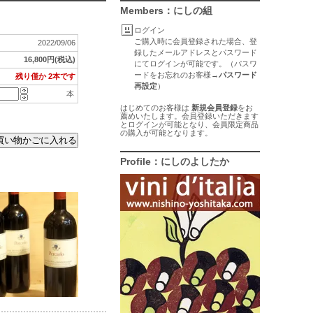
Members：にしの組
ログイン
ご購入時に会員登録された場合、登
2022/09/06
録したメールアドレスとパスワード
16,800円(税込)
にてログインが可能です。（パスワ
ードをお忘れのお客様→
パスワード
残り僅か 2本です
再設定
）
本
はじめてのお客様は
新規会員登録
をお
薦めいたします。会員登録いただきます
とログインが可能となり、会員限定商品
の購入が可能となります。
Profile：にしのよしたか