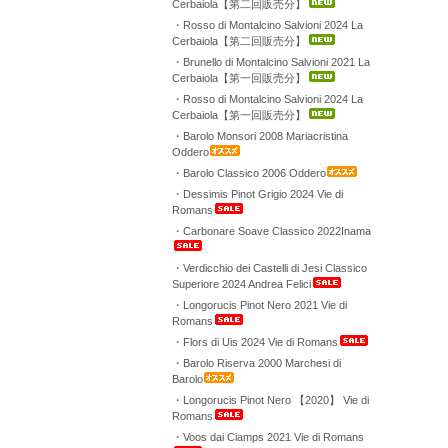
Cerbaiola【第二回販売分】
・Rosso di Montalcino Salvioni 2024 La
Cerbaiola【第二回販売分】
・Brunello di Montalcino Salvioni 2021 La
Cerbaiola【第一回販売分】
・Rosso di Montalcino Salvioni 2024 La
Cerbaiola【第一回販売分】
・Barolo Monsori 2008 Mariacristina
Oddero
・Barolo Classico 2006 Oddero
・Dessimis Pinot Grigio 2024 Vie di
Romans
・Carbonare Soave Classico 2022Inama
・Verdicchio dei Castelli di Jesi Classico
Superiore 2024 Andrea Felici
・Longorucis Pinot Nero 2021 Vie di
Romans
・Flors di Uis 2024 Vie di Romans
・Barolo Riserva 2000 Marchesi di
Barolo
・Longorucis Pinot Nero 【2020】 Vie di
Romans
・Voos dai Ciamps 2021 Vie di Romans