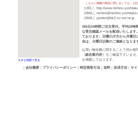
こちらに掲載の商品に関しましては、上記
［URL］
http://www.nishino-yoshitak
［MAIL］
nishino@nishino-yoshitaka
［MAIL］
ypsilon@bk2.so-net.ne.jp
365日24時間ご注文受付。平均24
な受注確認メールを配信いたします
ております。日曜の夕方から月曜日
合は、火曜日以降のご連絡となりま
お買い物全般に関することで何か疑
［
総合案内所
］をご確認下さいませ
を掲載しております。
大きな地図で見る
｜
会社概要
｜
プライバシーポリシー
｜
特定商取引法
｜
送料
｜
決済方法
｜
サイ