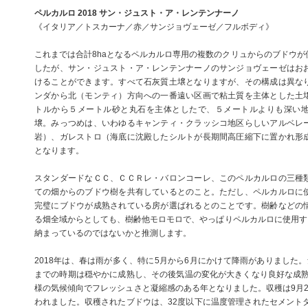
ペルカルロ 2018 サン・ジュスト・ア・レンテンナーノ
《イタリア／トスカーナ／赤／サンジョヴェーゼ／フルボディ》
これまでは合計8haとなるペルカルロ専用の複数のクリュからのブドウが
したが、サン・ジュスト・ア・レンテンナーノのサンジョヴェーゼはお
けることができます。すべて石灰質土壌となりますが、その構成は異な
ンダから北（モンティ）方向への一番遠い区画で粘土質を主体とした土
トルから５メートル砂と丸石を主体としたで、５メートルよりも深い
壌。みっつめは、いわゆるキャンティ・クラッシコ地区らしいアルベレ
岩）、ガレストロ（海底に沈殿したシルトが長期間高圧縮下に置かれ形
となります。
スタンダードなＣＣ、ＣＣＲレ・バロンコーレ、このペルカルロの三種
ての畑からのブドウ樹を共有しているとのこと。ただし、ペルカルロに
完璧にブドウが成熟されている房が選ばれるとのことです。樹齢などの
る畑全域からとしても、樹齢他モロモロで、やっぱりペルカルロに使用する
納まっているのではないかと推測します。
2018年は、春は雨が多く、特に5月から6月にかけて降雨がありました
までの時期は穏やかに成熟し、その後気温の変化が大きくなり良好な成熟を
様の気候傾向でフレッシュさと凝縮感のある年となりました。収穫は9月26
われました。収穫されたブドウは、32度以下に温度管理されたセメントタ