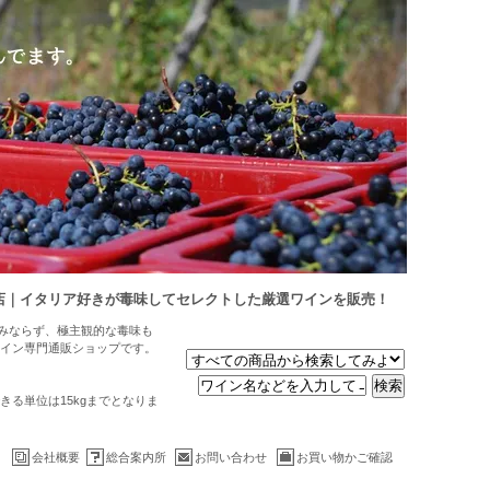
店｜イタリア好きが毒味してセレクトした厳選ワインを販売！
のみならず、極主観的な毒味も
イン専門通販ショップです。
る単位は15kgまでとなりま
会社概要
総合案内所
お問い合わせ
お買い物かご確認