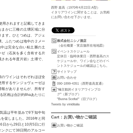
西野 嘉高（1970年4月22日:A型）
イタリアワインに関することは、お気軽
にお問い合わせ下さいませ。
使用されますと記載してきま
おまかに三種の土壌区域に分
ります。ひとつめは、アジェ
株式会社ニシノ酒店
壌。ふたつめは地中の２メー
（会社概要・実店舗所在地地図）
地中は完全な白い粘土層の土
イベントスケジュール
ーゼ（石灰を多く含有する片
定休日・臨時休業日・西野嘉高のス
成される年度片岩）土壌で、
ケジュールや、ワイン会などのイベ
ントスケジュールの確認はこちら。
サイトマップ
類のワインはそれぞれほぼ全
お問い合わせ
使用するサンジョヴェーゼは
090-1899-4351（西野嘉高直通）
情報がありませんが、所有す
"極主観的イタリアワインブロ
グ"（新ブログ）
区画は合計約8haあたりに
"Buona Scelta!"（旧ブログ）
Tweets by viniditalia
。気温は平年並みで9下知中旬
Cart：お買い物かご確認
促しました。2016年と同
日から29日と10月5日に行
お買い物かご確認
ンクにて38日間のアルコー