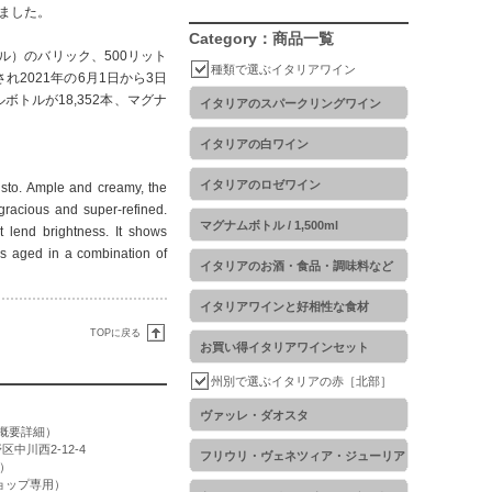
ました。
Category：商品一覧
ル）のバリック、500リット
種類で選ぶイタリアワイン
れ2021年の6月1日から3日
トルが18,352本、マグナ
イタリアのスパークリングワイン
イタリアの白ワイン
イタリアのロゼワイン
usto. Ample and creamy, the
 gracious and super-refined.
マグナムボトル / 1,500ml
t lend brightness. It shows
as aged in a combination of
イタリアのお酒・食品・調味料など
イタリアワインと好相性な食材
TOPに戻る
お買い得イタリアワインセット
州別で選ぶイタリアの赤［北部］
ヴァッレ・ダオスタ
概要詳細
）
区中川西2-12-4
フリウリ・ヴェネツィア・ジューリア
用）
トショップ専用）