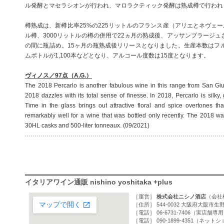
ル発酵とマセラシオンが行われ、マロラクティック発酵は熟成樽で行われ
樽熟成は、新樽比率25%の225リットルのフランス産（アリエとネヴェー
ル樽、3000リットルの樽の併用で22ヵ月の熟成後、アッサンブラージュさ
の間に瓶詰め。15ヶ月の瓶熟成後リリースとなりました。生産本数はフルボ
ムボトルが1,100本などとなり、アルコール度数は15度となります。
ヴィノス／97点（A.G.）
The 2018 Percarlo is another fabulous wine in this range from San Gi
2018 dazzles with its total sense of finesse. In 2018, Percarlo is silky,
Time in the glass brings out attractive floral and spice overtones tha
remarkably well for a wine that was bottled only recently. The 2018 w
30HL casks and 500-liter tonneaux. (09/2021)
イタリアワイン通販 nishino yoshitaka +plus
［運営］
株式会社ニシノ酒店
（
会社
［住所］ 544-0032 大阪府大阪市生野
［電話］ 06-6731-7406（実店舗専
［電話］ 090-1899-4351（ネッ