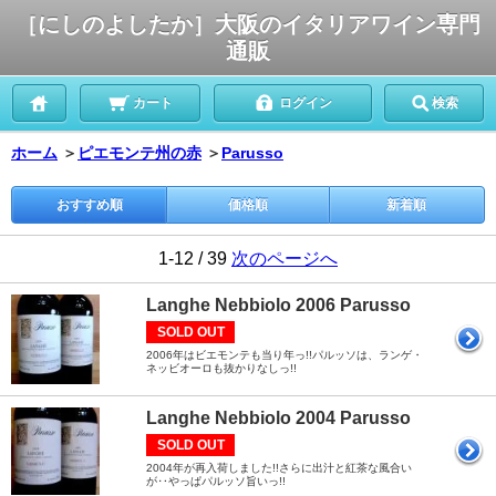
［にしのよしたか］大阪のイタリアワイン専門
通販
カート
ログイン
検索
ホーム
＞
ピエモンテ州の赤
＞
Parusso
おすすめ順
価格順
新着順
1-12 / 39
次のページへ
Langhe Nebbiolo 2006 Parusso
SOLD OUT
2006年はビエモンテも当り年っ!!パルッソは、ランゲ・
ネッビオーロも抜かりなしっ!!
Langhe Nebbiolo 2004 Parusso
SOLD OUT
2004年が再入荷しました!!さらに出汁と紅茶な風合い
が‥やっぱパルッソ旨いっ!!