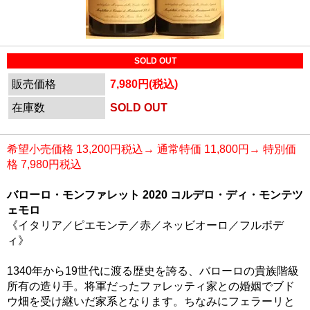
SOLD OUT
販売価格
7,980円(税込)
在庫数
SOLD OUT
希望小売価格 13,200円税込→ 通常特価 11,800円→ 特別価
格 7,980円税込
バローロ・モンファレット 2020 コルデロ・ディ・モンテツ
ェモロ
《イタリア／ピエモンテ／赤／ネッビオーロ／フルボデ
ィ》
1340年から19世代に渡る歴史を誇る、バローロの貴族階級
所有の造り手。将軍だったファレッティ家との婚姻でブド
ウ畑を受け継いだ家系となります。ちなみにフェラーリと