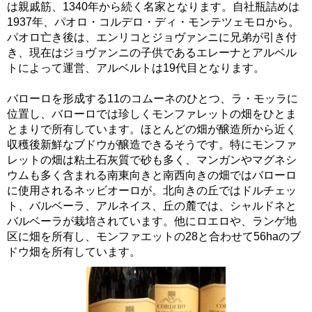
は親戚筋、1340年から続く名家となります。自社瓶詰めは
1937年、パオロ・コルデロ・ディ・モンテツェモロから。
パオロ亡き後は、エンリコとジョヴァンニに兄弟が引き付
き、現在はジョヴァンニの子供であるエレーナとアルベル
トによって運営、アルベルトは19代目となります。
バローロを形成する11のコムーネのひとつ、ラ・モッラに
位置し、バローロでは珍しくモンファレットの畑をひとま
とまりで所有しています。ほとんどの畑が醸造所から近く
収穫後新鮮なブドウが醸造できるそうです。特にモンファ
レットの畑は粘土石灰質で砂も多く、マンガンやマグネシ
ウムも多く含まれる南東向きと南西向きの畑ではバローロ
に使用されるネッビオーロが。北向きの丘ではドルチェッ
ト、バルベーラ、アルネイス、丘の麓では、シャルドネと
バルベーラが栽培されています。他にロエロや、ランゲ地
区に畑を所有し、モンファエットの28と合わせて56haのブ
ドウ畑を所有しています。