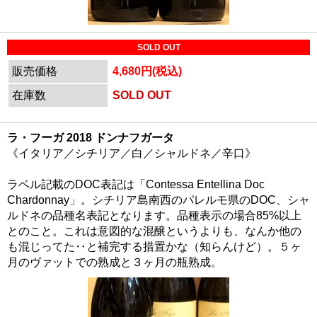
SOLD OUT
販売価格
4,680円(税込)
在庫数
SOLD OUT
ラ・フーガ 2018 ドンナフガータ
《イタリア／シチリア／白／シャルドネ／辛口》
ラベル記載のDOC表記は「Contessa Entellina Doc
Chardonnay」。シチリア島南西のパレルモ県のDOC、シャ
ルドネの品種名表記となります。品種表示の場合85%以上
とのこと。これは意図的な混醸というよりも、なんか他の
も混じってた‥と補完する措置かな（知らんけど）。５ヶ
月のヴァットでの熟成と３ヶ月の瓶熟成。