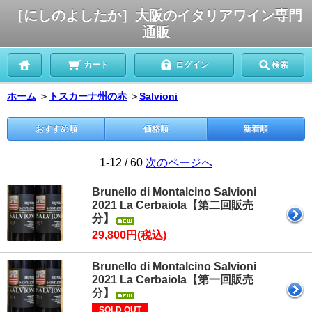
［にしのよしたか］大阪のイタリアワイン専門
通販
カート
ログイン
検索
ホーム
＞
トスカーナ州の赤
＞
Salvioni
おすすめ順
価格順
新着順
1-12 / 60
次のページへ
Brunello di Montalcino Salvioni
2021 La Cerbaiola【第二回販売
分】
29,800円(税込)
Brunello di Montalcino Salvioni
2021 La Cerbaiola【第一回販売
分】
SOLD OUT