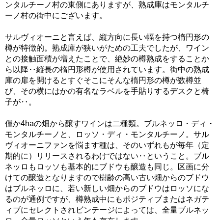
ンタルチーノ村の東側にありますが、熟成庫はモンタルチ
ーノ村の街中にございます。
サルヴィオーニと言えば、縦方向に長い幅を持つ楕円形の
樽が特徴的。熟成庫が狭いがための工夫でしたが、ワイン
との接触面積が増えたことで、絶妙の樽熟成をすることか
ら以降‥縦長の楕円形樽が使用されています。街中の熟成
庫の扉を開けるとすぐそこにそんな楕円形の樽が数樽並
び、その横にはかの有名なラベルを手貼りするデスクと椅
子が‥。
僅か4haの畑から醸すワインは二種類。ブルネッロ・ディ・
モンタルチーノと、ロッソ・ディ・モンタルチーノ。サル
ヴィオーニファンを悩ます種は、そのいずれもが毎年（定
期的に）リリースされるわけではない‥ということ。ブル
ネッロもロッソも基本的にブドウも醸造も同じ。区画に分
けての醸造となりますので樹齢の高い古い畑からのブドウ
はブルネッロに、若い新しい畑からのブドウはロッソにな
るのが通例ですが、樽熟成中にもポジティブまたはネガテ
ィブにセレクトされビンテージによっては、全量ブルネッ