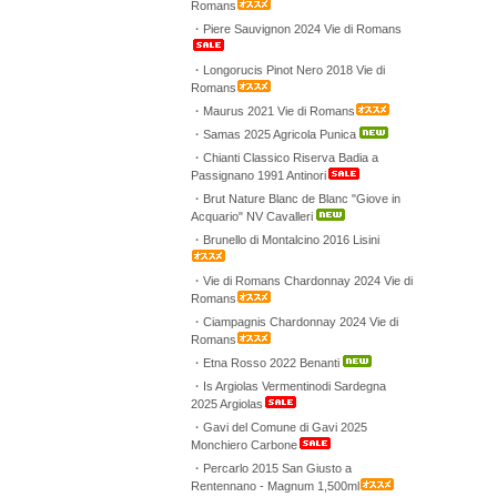
Romans
・Piere Sauvignon 2024 Vie di Romans
・Longorucis Pinot Nero 2018 Vie di
Romans
・Maurus 2021 Vie di Romans
・Samas 2025 Agricola Punica
・Chianti Classico Riserva Badia a
Passignano 1991 Antinori
・Brut Nature Blanc de Blanc "Giove in
Acquario" NV Cavalleri
・Brunello di Montalcino 2016 Lisini
・Vie di Romans Chardonnay 2024 Vie di
Romans
・Ciampagnis Chardonnay 2024 Vie di
Romans
・Etna Rosso 2022 Benanti
・Is Argiolas Vermentinodi Sardegna
2025 Argiolas
・Gavi del Comune di Gavi 2025
Monchiero Carbone
・Percarlo 2015 San Giusto a
Rentennano - Magnum 1,500ml