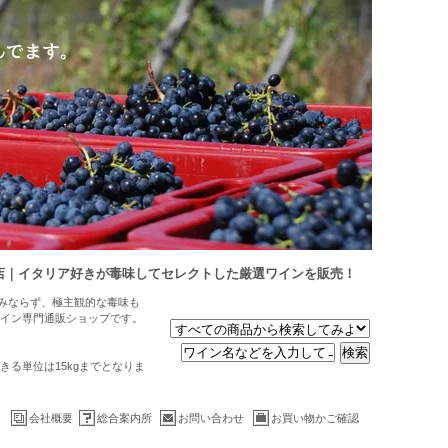
店｜イタリア好きが毒味してセレクトした厳選ワインを販売！
のみならず、極主観的な毒味も
イン専門通販ショップです。
る単位は15kgまでとなりま
会社概要
総合案内所
お問い合わせ
お買い物かご確認