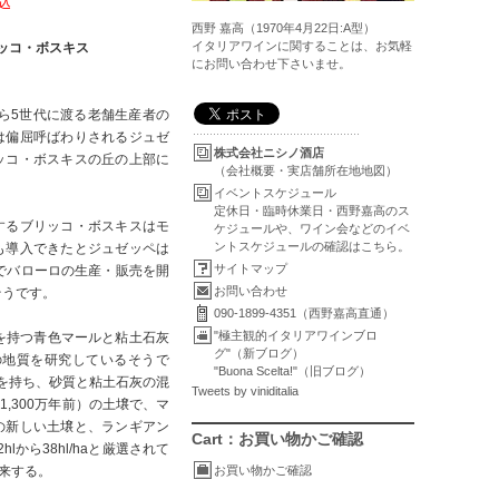
税込
西野 嘉高（1970年4月22日:A型）
イタリアワインに関することは、お気軽
リッコ・ボスキス
にお問い合わせ下さいませ。
ら5世代に渡る老舗生産者の
は偏屈呼ばわりされるジュゼ
株式会社ニシノ酒店
ッコ・ボスキスの丘の上部に
（会社概要・実店舗所在地地図）
イベントスケジュール
定休日・臨時休業日・西野嘉高のス
するブリッコ・ボスキスはモ
ケジュールや、ワイン会などのイベ
ントスケジュールの確認はこちら。
も導入できたとジュゼッペは
サイトマップ
でバローロの生産・販売を開
お問い合わせ
そうです。
090-1899-4351（西野嘉高直通）
"極主観的イタリアワインブロ
を持つ青色マールと粘土石灰
グ"（新ブログ）
の地質を研究しているそうで
"Buona Scelta!"（旧ブログ）
を持ち、砂質と粘土石灰の混
Tweets by viniditalia
,300万年前）の土壌で、マ
の新しい土壌と、ランギアン
Cart：お買い物かご確認
から38hl/haと厳選されて
来する。
お買い物かご確認