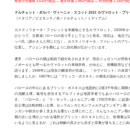
希望小売価格 3,630円税込→ 通常特価 2,980円税込→ 特別特価 2,180円
ドルチェット・ダルバ・ヴィーニャ・スコット 2021 カヴァロット・ブ
《イタリア／ピエモンテ／赤／ドルチェット／ミディアム》
カスティリオーネ・ファレットを本拠地とするカヴァロット。1928年か
ひとつで、古典派バローロの造り手としてもつと有名。現在は、地元で
ッペ氏（誰かさんと同じだな）。カスティリオーネ・ファレットのブリ
位置し、アジェンダを囲むように自社畑が広がっています。
通常、バローロの畑は相続で細分化されますが、現在ジュゼッペが所有
ノポールとも呼べるカヴァロットの単独所有。がゆえに、有機栽培など
語ります。1948年には現在の醸造所が完成し、「カヴァロット」の名前
始しましたが、1967年には「ブリッコ・ボスキス」の畑名が認められた
バローロの中心にあるブリッコ・ボスキスは地質的に2億3千年前に期限
の混醸土壌。栽培を担当するアルフィオは地質学者でもありバローロ
す。「バローロ」と「ラ・モッラ」はトルニアン期（700万年前）に起源
合土壌は比較的軽い土壌。セッラルンガとモンフォルテはランギアン期（1
ンガンや鉄分が多く含まれる重たい土壌とのこと。そんなトルニアン期
期の古い土壌がぶつかる場所がブリッコ・ボスキスとのこと。収穫量は32hl
いるように見えるが、これは樹齢の高さから自ずと収量が落ちることに由