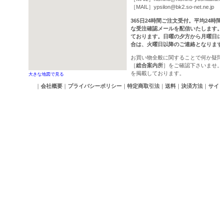
［MAIL］
ypsilon@bk2.so-net.ne.jp
365日24時間ご注文受付。平均24
な受注確認メールを配信いたします
ております。日曜の夕方から月曜日
合は、火曜日以降のご連絡となりま
お買い物全般に関することで何か疑
［
総合案内所
］をご確認下さいませ
を掲載しております。
大きな地図で見る
｜
会社概要
｜
プライバシーポリシー
｜
特定商取引法
｜
送料
｜
決済方法
｜
サイ