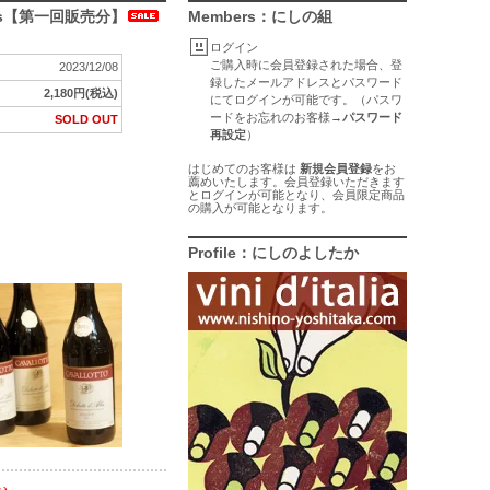
Boschis【第一回販売分】
Members：にしの組
ログイン
ご購入時に会員登録された場合、登
2023/12/08
録したメールアドレスとパスワード
2,180円(税込)
にてログインが可能です。（パスワ
ードをお忘れのお客様→
パスワード
SOLD OUT
再設定
）
はじめてのお客様は
新規会員登録
をお
薦めいたします。会員登録いただきます
とログインが可能となり、会員限定商品
の購入が可能となります。
Profile：にしのよしたか