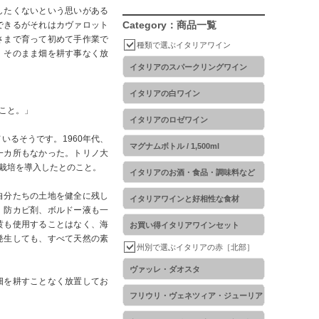
したくないという思いがある
Category：商品一覧
できるがそれはカヴァロット
さまで育って初めて手作業で
種類で選ぶイタリアワイン
、そのまま畑を耕す事なく放
イタリアのスパークリングワイン
イタリアの白ワイン
こと。」
イタリアのロゼワイン
るそうです。1960年代、
マグナムボトル / 1,500ml
一カ所もなかった。トリノ大
栽培を導入したとのこと。
イタリアのお酒・食品・調味料など
自分たちの土地を健全に残し
イタリアワインと好相性な食材
、防カビ剤、ボルドー液も一
黄も使用することはなく、海
お買い得イタリアワインセット
発生しても、すべて天然の素
州別で選ぶイタリアの赤［北部］
ヴァッレ・ダオスタ
畑を耕すことなく放置してお
フリウリ・ヴェネツィア・ジューリア