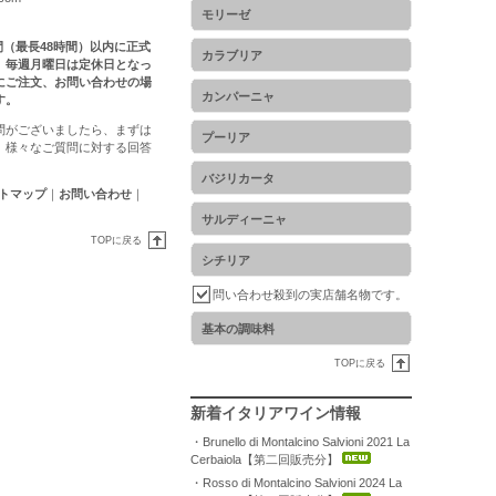
モリーゼ
時間（最長48時間）以内に正式
カラブリア
。毎週月曜日は定休日となっ
にご注文、お問い合わせの場
カンパーニャ
す。
問がございましたら、まずは
プーリア
。様々なご質問に対する回答
バジリカータ
トマップ
｜
お問い合わせ
｜
サルディーニャ
TOPに戻る
シチリア
問い合わせ殺到の実店舗名物です。
基本の調味料
TOPに戻る
新着イタリアワイン情報
・Brunello di Montalcino Salvioni 2021 La
Cerbaiola【第二回販売分】
・Rosso di Montalcino Salvioni 2024 La