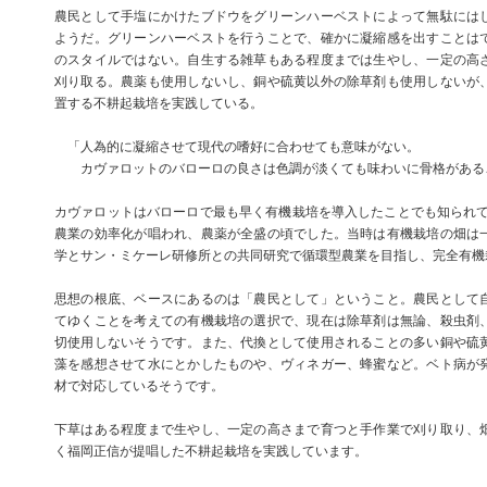
農民として手塩にかけたブドウをグリーンハーベストによって無駄には
ようだ。グリーンハーベストを行うことで、確かに凝縮感を出すことは
のスタイルではない。自生する雑草もある程度までは生やし、一定の高
刈り取る。農薬も使用しないし、銅や硫黄以外の除草剤も使用しないが
置する不耕起栽培を実践している。
「人為的に凝縮させて現代の嗜好に合わせても意味がない。
カヴァロットのバローロの良さは色調が淡くても味わいに骨格がある
カヴァロットはバローロで最も早く有機栽培を導入したことでも知られてい
農業の効率化が唱われ、農薬が全盛の頃でした。当時は有機栽培の畑は
学とサン・ミケーレ研修所との共同研究で循環型農業を目指し、完全有機
思想の根底、ベースにあるのは「農民として」ということ。農民として
てゆくことを考えての有機栽培の選択で、現在は除草剤は無論、殺虫剤
切使用しないそうです。また、代換として使用されることの多い銅や硫
藻を感想させて水にとかしたものや、ヴィネガー、蜂蜜など。ベト病が
材で対応しているそうです。
下草はある程度まで生やし、一定の高さまで育つと手作業で刈り取り、
く福岡正信が提唱した不耕起栽培を実践しています。