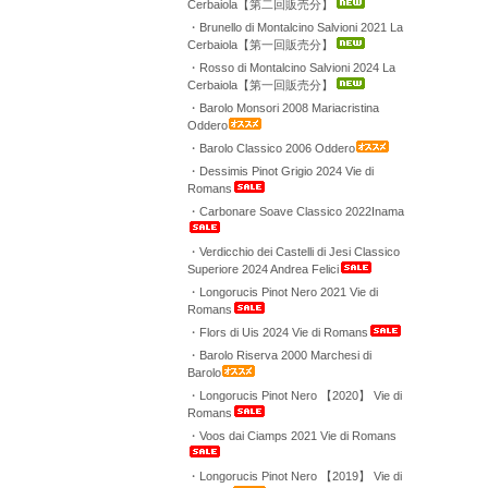
Cerbaiola【第二回販売分】
・Brunello di Montalcino Salvioni 2021 La
Cerbaiola【第一回販売分】
・Rosso di Montalcino Salvioni 2024 La
Cerbaiola【第一回販売分】
・Barolo Monsori 2008 Mariacristina
Oddero
・Barolo Classico 2006 Oddero
・Dessimis Pinot Grigio 2024 Vie di
Romans
・Carbonare Soave Classico 2022Inama
・Verdicchio dei Castelli di Jesi Classico
Superiore 2024 Andrea Felici
・Longorucis Pinot Nero 2021 Vie di
Romans
・Flors di Uis 2024 Vie di Romans
・Barolo Riserva 2000 Marchesi di
Barolo
・Longorucis Pinot Nero 【2020】 Vie di
Romans
・Voos dai Ciamps 2021 Vie di Romans
・Longorucis Pinot Nero 【2019】 Vie di