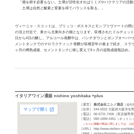
「畑を耕す必要もない。土壌が活性化すればミミズやバクテリアの活動
土壌は自然と酸素と窒素を得てバランスを取る。」
ヴィーニャ・スコットは、ブリッコ・ボスキスとモンプリヴァートの間にあ
の頂上付近で、東から北東向きの畑となります。収穫されたドルチェット
日から4日の醸し。アルコール発酵中は、パンチダウンとポンプオーバー
メントタンクでのマロラクティック発酵が収穫翌年の春まで続き、スラヴォ
ヶ月の樽熟成後、セメントタンクに移し変えて6ヶ月の追熟成後瓶詰め。
イタリアワイン通販 nishino yoshitaka +plus
［運営］
株式会社ニシノ酒店
（
会社
［住所］ 544-0032 大阪府大阪市生野
［電話］ 06-6731-7406（実店舗専
［電話］ 090-1899-4351（ネッ
こちらに掲載の商品に関しましては、上記
［URL］
http://www.nishino-yoshitak
［MAIL］
nishino@nishino-yoshitaka