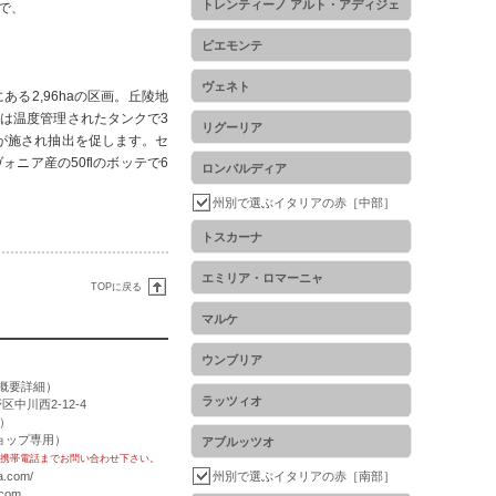
トレンティーノ アルト・アディジェ
で、
ピエモンテ
ヴェネト
る2,96haの区画。丘陵地
は温度管理されたタンクで3
リグーリア
が施され抽出を促します。セ
ニア産の50flのボッテで6
ロンバルディア
州別で選ぶイタリアの赤［中部］
トスカーナ
エミリア・ロマーニャ
TOPに戻る
マルケ
ウンブリア
概要詳細
）
ラッツィオ
区中川西2-12-4
用）
トショップ専用）
アブルッツオ
携帯電話までお問い合わせ下さい。
a.com/
州別で選ぶイタリアの赤［南部］
.com