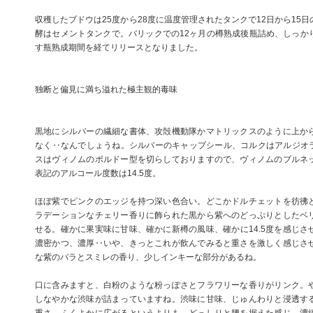
収穫したブドウは25度から28度に温度管理されたタンクで12日から15
酵はセメントタンクで。バリックでの12ヶ月の樽熟成後瓶詰め、しっか
す瓶熟成期間を経てリリースとなりました。
独断と偏見に満ち溢れた極主観的毒味
黒地にシルバーの繊細な書体、攻殻機動隊かマトリックスのように上か
なく‥なんでしょうね。シルバーのキャップシール、コルクはアルジオラ
スはヴィノムのボルドー型を切らしておりますので、ヴィノムのブルネ
表記のアルコール度数は14.5度。
ほぼ紫でピンクのエッジを持つ深い色合い。どこかドルチェットを彷彿
ラデーションなチェリー香りに飾られた黒から紫へのどっぷりとしたベ
せる。確かに果実味に甘味、確かに新樽の風味、確かに14.5度を感じさ
濃密かつ、濃厚‥いや、きっとこれが飲んでみると重さを激しく感じさ
な紫のバラとスミレの香り、少しインキーな部分があるね。
口に含みますと、白粉のような粉っぽさとフラワリーな香りがリンク。
しなやかな渋味が詰まっていますね。渋味に甘味、じゅんわりと浸透す