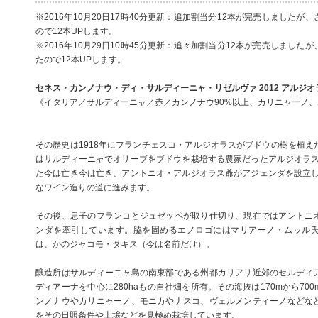
※2016年10月20日17時40分更新：追加割当分12本が完売しました
ので12本UPします。
※2016年10月29日10時45分更新：追々加割当分12本が完売しまし
たので12本UPします。
セネス・カンノナウ・ディ・サルディーニャ・リゼルヴァ 2012 アルジオ
《イタリア／サルディーニャ／赤／カンノナウ90%以上、カリニャーノ
その歴史は1918年にフランチェスコ・アルジオラスがブドウの樹を植え
はサルディーニャでオリーブをブドウを栽培する農家だったアルジオラス家
た今は亡き今は亡き、アントニオ・アルジオラス爺がアジェンダを設立した
なワイン造りの道に進みます。
その後、息子のフランコとジュゼッペが取り仕切り、現在ではアントニ
ンダを牽引しています。脇を固めるエノロゴにはマリアーノ・ムッル
は、かのジャコモ・タキス（今は名前だけ）。
醸造所はサルディーニャ島の南東部である州都カリアリ近郊のセルディ
ディアーナを中心に280haもの自社畑を所有。その海抜は170mから70
ンノナウやカリニャーノ、モニカやナスコ、ヴェルメンティーノなどな
をその日照条件や土壌などを見極め栽培しています。