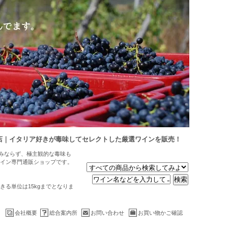
店｜イタリア好きが毒味してセレクトした厳選ワインを販売！
のみならず、極主観的な毒味も
イン専門通販ショップです。
る単位は15kgまでとなりま
会社概要
総合案内所
お問い合わせ
お買い物かご確認