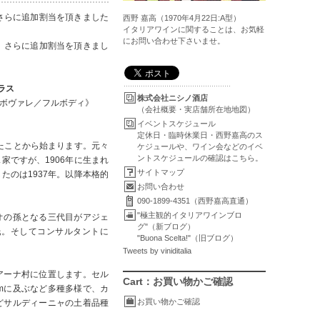
が、さらに追加割当を頂きました
西野 嘉高（1970年4月22日:A型）
イタリアワインに関することは、お気軽
にお問い合わせ下さいませ。
たが、さらに追加割当を頂きまし
ラス
株式会社ニシノ酒店
、ボヴァレ／フルボディ》
（会社概要・実店舗所在地地図）
イベントスケジュール
定休日・臨時休業日・西野嘉高のス
たことから始まります。元々
ケジュールや、ワイン会などのイベ
ントスケジュールの確認はこちら。
ですが、1906年に生まれ
サイトマップ
のは1937年。以降本格的
お問い合わせ
090-1899-4351（西野嘉高直通）
"極主観的イタリアワインブロ
オの孫となる三代目がアジェ
グ"（新ブログ）
氏。そしてコンサルタントに
"Buona Scelta!"（旧ブログ）
Tweets by viniditalia
アーナ村に位置します。セル
Cart：お買い物かご確認
0mに及ぶなど多種多様で、カ
お買い物かご確認
どサルディーニャの土着品種