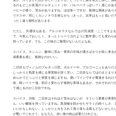
重さ、ふくよかに広がるというよりも、どっしりと腰を据えた感じ。濃
るのもどこか良質のドルチェット（や、バルベーラっぽい？）感じがあ
ーヒーの香り、苦みがありますね。ほぼ単一ですが、複雑な風味があり
リナスや、同じくカンノナウ主体ながら（きっと、比率はもっと低いだ
ったく違う個性があります。
ただし、共通項もある。アルジオラスならではの完成度‥ここですよ
で、今飲んでおいしく、きっとトゥーリガのように数年置いても変わら
持っています。でも、この強さに無理がないんだよなあ。
スパイス、タンニン、酸味に苦み‥果実の甘味が濃さばかりが前に来る
成要素を感じ、複雑なのがいい。
二日目もヴィノムのブルネッロ型。ボルドーや、ブルゴーニュもありだ
しっかりと熟度を感じる果実味が深く甘い。二日目ならではのまとまり
めらかでどっぷりと密度を感じますね。濃いワインですが重過ぎるわけ
味、暗いベリー達。初日と変わらず複雑な香味もあるが、それぞれのつ
て感じるのが二日目ですね。
スパイス、渋味、二日目はそれほど苦みはないが、そういう要素が果実
ん、いい酸味を持っていますね。黒胡椒を効かせたサラミの肉々しさ、
いいかもしれない。しっかりと火を入れて滴り落ちる脂もどないかした
が繋いでくれそう。もちろん、赤い身の肉は必要だけれども。