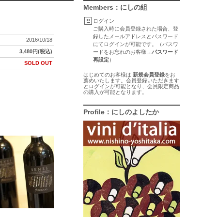
Members：にしの組
ログイン
ご購入時に会員登録された場合、登
録したメールアドレスとパスワード
2016/10/18
にてログインが可能です。（パスワ
3,480円(税込)
ードをお忘れのお客様→
パスワード
再設定
）
SOLD OUT
はじめてのお客様は
新規会員登録
をお
薦めいたします。会員登録いただきます
とログインが可能となり、会員限定商品
の購入が可能となります。
Profile：にしのよしたか