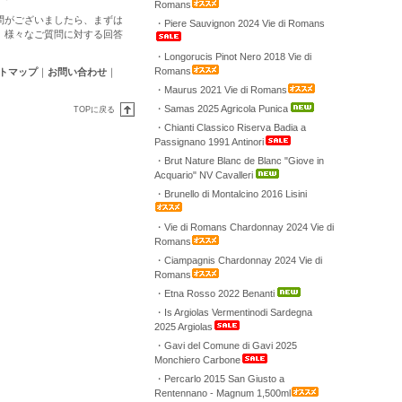
Romans
問がございましたら、まずは
・Piere Sauvignon 2024 Vie di Romans
。様々なご質問に対する回答
・Longorucis Pinot Nero 2018 Vie di
Romans
トマップ
｜
お問い合わせ
｜
・Maurus 2021 Vie di Romans
・Samas 2025 Agricola Punica
TOPに戻る
・Chianti Classico Riserva Badia a
Passignano 1991 Antinori
・Brut Nature Blanc de Blanc "Giove in
Acquario" NV Cavalleri
・Brunello di Montalcino 2016 Lisini
・Vie di Romans Chardonnay 2024 Vie di
Romans
・Ciampagnis Chardonnay 2024 Vie di
Romans
・Etna Rosso 2022 Benanti
・Is Argiolas Vermentinodi Sardegna
2025 Argiolas
・Gavi del Comune di Gavi 2025
Monchiero Carbone
・Percarlo 2015 San Giusto a
Rentennano - Magnum 1,500ml