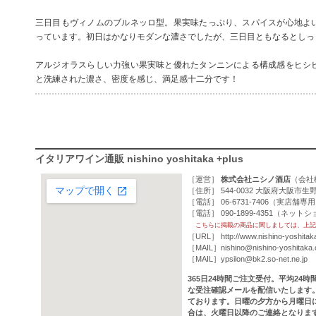
三日目もヴィノムのブルネッロ型。果実味たっぷり、スパイスが心地よ
っています。初日はかなりモダンな濃さでしたが、三日目ともなるとしっ
アルジオラスらしい力強い果実味と優れたタンニンによる構成感をヒシ
と洗練された濃さ、密度を感じ、満足感十二分です！
イタリアワイン通販 nishino yoshitaka +plus
［運営］
株式会社ニシノ酒店
（
会社
［住所］ 544-0032 大阪府大阪市生野
［電話］ 06-6731-7406（実店舗専
［電話］ 090-1899-4351（ネッ
こちらに掲載の商品に関しましては、上記
［URL］
http://www.nishino-yoshitak
［MAIL］
nishino@nishino-yoshitaka
［MAIL］
ypsilon@bk2.so-net.ne.jp
365日24時間ご注文受付。平均24
な受注確認メールを配信いたします
ております。日曜の夕方から月曜日
合は、火曜日以降のご連絡となりま