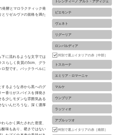
トレンティーノ アルト・アディジェ
日の発酵とマロラクティック発
ピエモンテ
りとリゼルヴァの規格を満た
ヴェネト
リグーリア
ロンバルディア
州別で選ぶイタリアの赤［中部］
ら下に流れるような文字では
スらしく良質の5cm、グラ
トスカーナ
ッロ型です。バックラベルに
エミリア・ロマーニャ
とするような赤から黒へのグ
マルケ
リー香りがスパイスを揮発さ
ウンブリア
せる少しモダンな雰囲気ある
せないんだろうな。深く濃厚
ラッツィオ
アブルッツオ
やわらかく満たされた密度、
る酸味もあり、硬さではない
州別で選ぶイタリアの赤［南部］