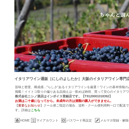
イタリアワイン通販［にしのよしたか］大阪のイタリアワイン専門
旨味と密度、構成感…"らしさ"あるイタリアワインを厳選！ワインの基本情報
掲載！イイトコ取りの偏りある品揃えは‥飲めば納得、買って安心のイタリアワ
株式会社ニシノ酒店はインボイス登録店です。【T9120001018392】
お酒は二十歳になってから。未成年の方は酒類の購入ができません。
【
重要なお知らせ
】クール便ご指定の場合、送料・クール便利用料一口で配送でき
す。詳細は
こちら
HOME
マイアカウント
パスワード再設定
メルマガ登録・解除