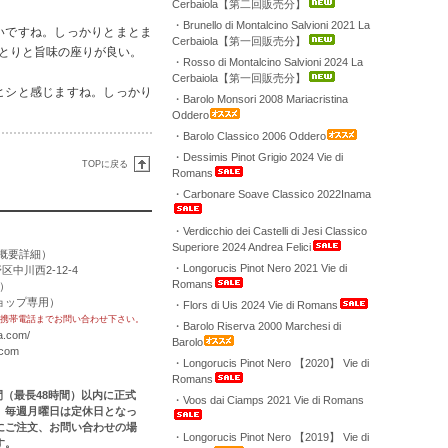
Cerbaiola【第二回販売分】
・Brunello di Montalcino Salvioni 2021 La
いですね。しっかりとまとま
Cerbaiola【第一回販売分】
とりと旨味の座りが良い。
・Rosso di Montalcino Salvioni 2024 La
Cerbaiola【第一回販売分】
ヒシと感じますね。しっかり
・Barolo Monsori 2008 Mariacristina
Oddero
・Barolo Classico 2006 Oddero
・Dessimis Pinot Grigio 2024 Vie di
TOPに戻る
Romans
・Carbonare Soave Classico 2022Inama
・Verdicchio dei Castelli di Jesi Classico
Superiore 2024 Andrea Felici
概要詳細
）
・Longorucis Pinot Nero 2021 Vie di
区中川西2-12-4
Romans
用）
トショップ専用）
・Flors di Uis 2024 Vie di Romans
携帯電話までお問い合わせ下さい。
・Barolo Riserva 2000 Marchesi di
a.com/
Barolo
.com
・Longorucis Pinot Nero 【2020】 Vie di
Romans
時間（最長48時間）以内に正式
・Voos dai Ciamps 2021 Vie di Romans
。毎週月曜日は定休日となっ
にご注文、お問い合わせの場
・Longorucis Pinot Nero 【2019】 Vie di
す。