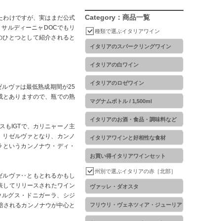
Category：商品一覧
たわけですが、実はまだ公式
サルディーニャDOCでもリ
種類で選ぶイタリアワイン
のひとつとして紹介されると
イタリアのスパークリングワイン
イタリアの白ワイン
イタリアのロゼワイン
ゼルヴァは最低熟成期間が25
成とありますので、瓶での熟
マグナムボトル / 1,500ml
イタリアのお酒・食品・調味料など
スもIGTで、カリニャーノ主
・リゼルヴァとなり、カンノ
イタリアワインと好相性な食材
ラというカンノナウ・ディ・
お買い得イタリアワインセット
州別で選ぶイタリアの赤［北部］
ゼルヴァ‥ともとれるかもし
表してリリースされたワイン
ヴァッレ・ダオスタ
ウルグス・ドニガーラ、シジ
培されるカンノナウが中心と
フリウリ・ヴェネツィア・ジューリア