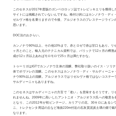
このセネスが2017年度版のガンベロロッソ誌でトレビッキエリを獲得し
サイトには掲載されていないんですね。格付け的にはカンノナウ・ディ・
ゼルヴァ格を名乗りますので今後、アルジオラスのプレステージライン
思います。
DOC法のおさらい。
カンノナウ90%以上、その他10%まで。赤とロゼで赤は甘口もあり。リ
ヶ月とのこと。輸入元のテクニカル資料では、バリックで12ヶ月の樽熟
成が12ヶ月以上あればモロモロで25ヶ月は満たすかな。
トゥーリガはIGTでカンノナウ主体の混醸、弊社取り扱いのイス・ソリナ
体でボヴァレの混醸。このセネスはカンノナウ・ディ・サルディーニャ
ナウ90%以上の混醸。アルジオラスではリゼルヴァ格ではないコステー
サルディーニャもありますね。
このセネスはサルディーニャの方言で「老い」を意味するそうです。リ
れませんね。2009年に高いしたアントニオ・アルジオラス氏への敬意を
となり、この2012年が初ビンテージ。カリアリの北、30キロにあるシ
ニ、トレクセンタ周辺の丘など海抜220m付近の石灰質泥炭土壌の畑で栽
なります。