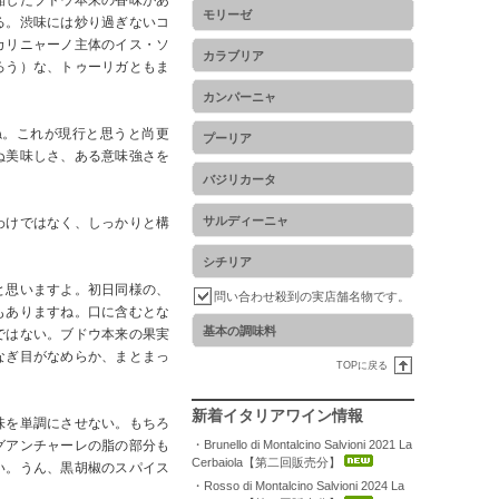
縮したブドウ本来の香味があ
モリーゼ
る。渋味には炒り過ぎないコ
カリニャーノ主体のイス・ソ
カラブリア
ろう）な、トゥーリガともま
カンパーニャ
ね。これが現行と思うと尚更
プーリア
ぬ美味しさ、ある意味強さを
バジリカータ
サルディーニャ
わけではなく、しっかりと構
シチリア
と思いますよ。初日同様の、
問い合わせ殺到の実店舗名物です。
もありますね。口に含むとな
基本の調味料
ではない。ブドウ本来の果実
なぎ目がなめらか、まとまっ
TOPに戻る
新着イタリアワイン情報
味を単調にさせない。もちろ
グアンチャーレの脂の部分も
・Brunello di Montalcino Salvioni 2021 La
Cerbaiola【第二回販売分】
い。うん、黒胡椒のスパイス
・Rosso di Montalcino Salvioni 2024 La