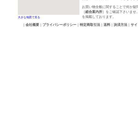
お買い物全般に関することで何か疑
［
総合案内所
］をご確認下さいませ
を掲載しております。
大きな地図で見る
｜
会社概要
｜
プライバシーポリシー
｜
特定商取引法
｜
送料
｜
決済方法
｜
サイ