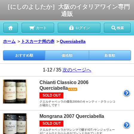
［にしのよしたか］大阪のイタリアワイン専門
通販
カート
ログイン
検索
ホーム
＞
トスカーナ州の赤
＞
Querciabella
おすすめ順
価格順
新着順
1-12 / 35
次のページへ
Chianti Classico 2006
Querciabella
SOLD OUT
クエルチャベッラの優良2006のキャンティ・クラッシコ
が蔵出しです！
Mongrana 2007 Querciabella
SOLD OUT
クエルチャベッラがマレンマで醸すIGT♪サンジョヴェー
ゼにメルロとカベルネがブレンドされています。