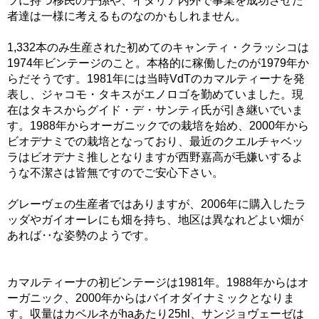
ツに持つ移民の子孫や、イタリア内外で事業を成功させた
者達は一様に考えるものなのかもしれません。
1,332本のみ生産された初めてのキャンティ・クラッシコは
1974年ビンテージのこと。本格的に稼働したのが1979年か
らだそうです。1981年には当時VdTのカマルティーナを発
表し、ジャコモ・タキスがエノロゴを勤めていました。現
在はタキスからグイド・デ・サンティ氏が引き継いでいま
す。1988年からオーガニックでの栽培を始め、2000年から
ビオデナミでの栽培となっており、最近のクエルチャベッ
ラはビオデナミ推しとなりますが西野嘉高が毛嫌いするよ
うな不潔さは皆無ですのでご安心下さい。
グレーヴェの生産者ではありますが、2006年に購入したラ
ッダやガイオーレにも畑を持ち、地区は異なれどよい畑が
あれば‥な姿勢のようです。
カマルティーナの初ビンテージは1981年。1988年からはオ
ーガニック、2000年からはバイオダイナミックとなりま
す。収量はカベルネがhaあたり25hl、サンジョヴェーゼは