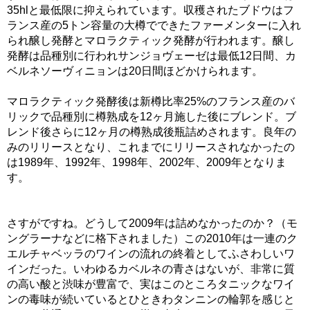
35hlと最低限に抑えられています。収穫されたブドウはフ
ランス産の5トン容量の大樽でできたファーメンターに入れ
られ醸し発酵とマロラクティック発酵が行われます。醸し
発酵は品種別に行われサンジョヴェーゼは最低12日間、カ
ベルネソーヴィニョンは20日間ほどかけられます。
マロラクティック発酵後は新樽比率25%のフランス産のバ
リックで品種別に樽熟成を12ヶ月施した後にブレンド。ブ
レンド後さらに12ヶ月の樽熟成後瓶詰めされます。良年の
みのリリースとなり、これまでにリリースされなかったの
は1989年、1992年、1998年、2002年、2009年となりま
す。
さすがですね。どうして2009年は詰めなかったのか？（モ
ングラーナなどに格下されました）この2010年は一連のク
エルチャベッラのワインの流れの終着としてふさわしいワ
インだった。いわゆるカベルネの青さはないが、非常に質
の高い酸と渋味が豊富で、実はこのところタニックなワイ
ンの毒味が続いているとひときわタンニンの輪郭を感じと