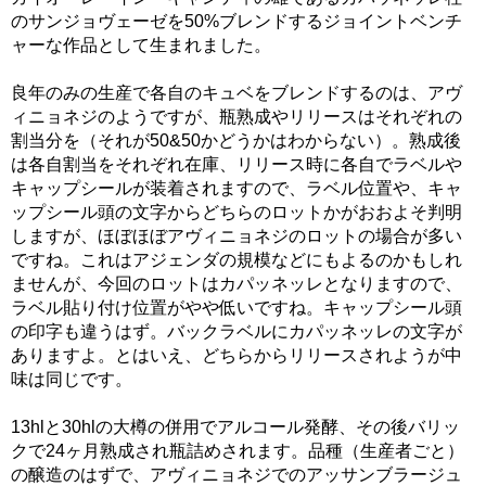
のサンジョヴェーゼを50%ブレンドするジョイントベンチ
ャーな作品として生まれました。
良年のみの生産で各自のキュベをブレンドするのは、アヴ
ィニョネジのようですが、瓶熟成やリリースはそれぞれの
割当分を（それが50&50かどうかはわからない）。熟成後
は各自割当をそれぞれ在庫、リリース時に各自でラベルや
キャップシールが装着されますので、ラベル位置や、キャ
ップシール頭の文字からどちらのロットかがおおよそ判明
しますが、ほぼほぼアヴィニョネジのロットの場合が多い
ですね。これはアジェンダの規模などにもよるのかもしれ
ませんが、今回のロットはカパッネッレとなりますので、
ラベル貼り付け位置がやや低いですね。キャップシール頭
の印字も違うはず。バックラベルにカパッネッレの文字が
ありますよ。とはいえ、どちらからリリースされようが中
味は同じです。
13hlと30hlの大樽の併用でアルコール発酵、その後バリッ
クで24ヶ月熟成され瓶詰めされます。品種（生産者ごと）
の醸造のはずで、アヴィニョネジでのアッサンブラージュ