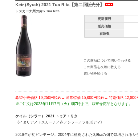
Keir (Syrah) 2021 Tua Rita【第二回販売分】
トスカーナ州の赤
>
Tua Rita
更新履歴
販売価格
在庫数
この商品について問い合わせる
この商品を友達に教える
買い物を続ける
希望小売価格 19,250円税込→ 通常特価 15,800円税込→ 特別価格 12,80
※ご注文は2023年11月7日（火）朝7時まで。取寄せ商品となります。
ケイル（シラー） 2021 トゥア・リタ
《イタリア／トスカーナ／赤／シラー／フルボディ》
2016年が初ビンテージ。2004年に植樹された0,9haの畑で栽培され