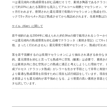
ーは還元傾向の熟成環境を好む品種だそうで、素焼き陶器であるテラコッタ（4
にて約10%にあたる茎部分も混入してアルコール発酵とマセラシオン、マ
ヶ月行われます。密閉された還元環境で長期のマセラシオンと熟成を行い
ックで3ヶ月から4ヶ月ほど熟成させてから瓶詰めされます。生産本数は2,6
ケイル（Kier）に関して
若干傾斜のある2004年に植えられた約0,9haの畑で栽培されるシラー
ーは還元傾向の熟成環境を好む品種でテラコッタ（素焼き登記）にて6ヶ
他、まったく行われません）還元環境で長期マセラシオン、熟成が行われ
茎を若干混醸するのは長期マセラシオンにより抽出され過ぎる余分な
的。還元環境を好むと言っても熟成中に空気（酸素）は必要で、素焼き
たは素焼き内に含む空気がこの熟成に適正と考えしようした理由です。
成プロセス（テラコッタ熟成）がシラーを生かす手段として非常に有効
より最適な熟成環境を目指すために現在も試行錯誤をしています。現在
き容器よりも還元傾向が若干強めとなる、より密度の高い素焼き容器と
タも試しています。