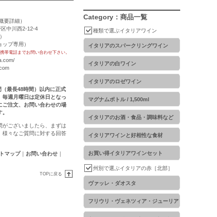
Category：商品一覧
概要詳細
）
区中川西2-12-4
種類で選ぶイタリアワイン
用）
トショップ専用）
イタリアのスパークリングワイン
携帯電話までお問い合わせ下さい。
a.com/
イタリアの白ワイン
.com
イタリアのロゼワイン
時間（最長48時間）以内に正式
。毎週月曜日は定休日となっ
マグナムボトル / 1,500ml
にご注文、お問い合わせの場
す。
イタリアのお酒・食品・調味料など
問がございましたら、まずは
。様々なご質問に対する回答
イタリアワインと好相性な食材
お買い得イタリアワインセット
トマップ
｜
お問い合わせ
｜
州別で選ぶイタリアの赤［北部］
TOPに戻る
ヴァッレ・ダオスタ
フリウリ・ヴェネツィア・ジューリア