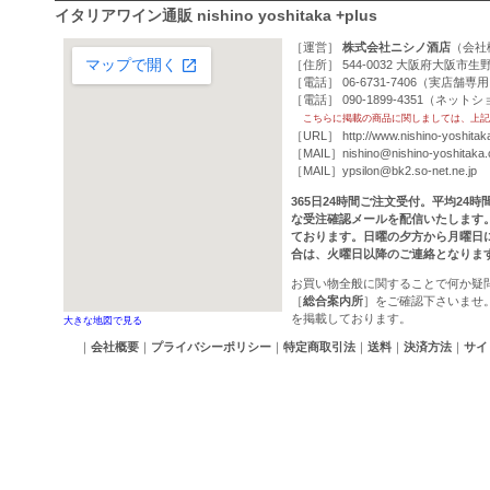
イタリアワイン通販 nishino yoshitaka +plus
［運営］
株式会社ニシノ酒店
（
会社
［住所］ 544-0032 大阪府大阪市生野
［電話］ 06-6731-7406（実店舗専
［電話］ 090-1899-4351（ネッ
こちらに掲載の商品に関しましては、上記
［URL］
http://www.nishino-yoshitak
［MAIL］
nishino@nishino-yoshitaka
［MAIL］
ypsilon@bk2.so-net.ne.jp
365日24時間ご注文受付。平均24
な受注確認メールを配信いたします
ております。日曜の夕方から月曜日
合は、火曜日以降のご連絡となりま
お買い物全般に関することで何か疑
［
総合案内所
］をご確認下さいませ
を掲載しております。
大きな地図で見る
｜
会社概要
｜
プライバシーポリシー
｜
特定商取引法
｜
送料
｜
決済方法
｜
サイ