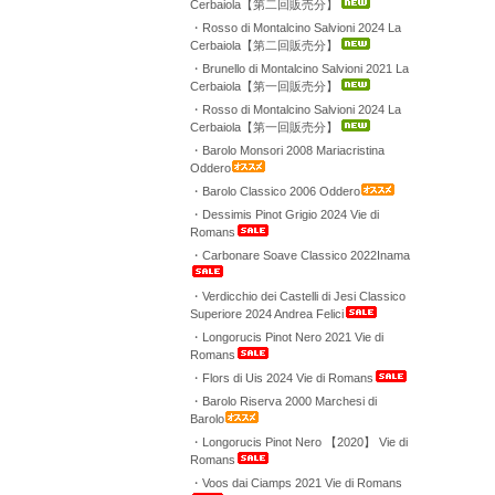
Cerbaiola【第二回販売分】
・Rosso di Montalcino Salvioni 2024 La
Cerbaiola【第二回販売分】
・Brunello di Montalcino Salvioni 2021 La
Cerbaiola【第一回販売分】
・Rosso di Montalcino Salvioni 2024 La
Cerbaiola【第一回販売分】
・Barolo Monsori 2008 Mariacristina
Oddero
・Barolo Classico 2006 Oddero
・Dessimis Pinot Grigio 2024 Vie di
Romans
・Carbonare Soave Classico 2022Inama
・Verdicchio dei Castelli di Jesi Classico
Superiore 2024 Andrea Felici
・Longorucis Pinot Nero 2021 Vie di
Romans
・Flors di Uis 2024 Vie di Romans
・Barolo Riserva 2000 Marchesi di
Barolo
・Longorucis Pinot Nero 【2020】 Vie di
Romans
・Voos dai Ciamps 2021 Vie di Romans