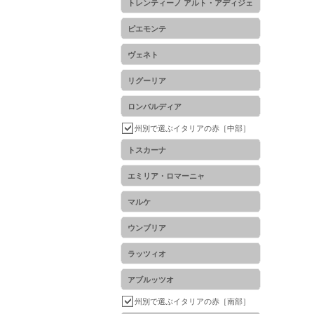
トレンティーノ アルト・アディジェ
ピエモンテ
ヴェネト
リグーリア
ロンバルディア
州別で選ぶイタリアの赤［中部］
トスカーナ
エミリア・ロマーニャ
マルケ
ウンブリア
ラッツィオ
アブルッツオ
州別で選ぶイタリアの赤［南部］