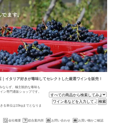
店｜イタリア好きが毒味してセレクトした厳選ワインを販売！
のみならず、極主観的な毒味も
イン専門通販ショップです。
る単位は15kgまでとなりま
会社概要
総合案内所
お問い合わせ
お買い物かご確認