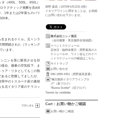
00L、500L、650L）
西野 嘉高（1970年4月22日:A型）
ロラクティック発酵を含め6
イタリアワインに関することは、お気軽
、1年または2年落ちのバリ
にお問い合わせ下さいませ。
00本。
株式会社ニシノ酒店
から生まれるケイル。元々シラ
（会社概要・実店舗所在地地図）
月間閉鎖された（ラッキング
イベントスケジュール
ています。
定休日・臨時休業日・西野嘉高のス
ケジュールや、ワイン会などのイベ
ントスケジュールの確認はこちら。
タンニンを茎に吸収させる目
サイトマップ
の場合、微量の空気投下、ま
お問い合わせ
トゥア・リタとしてもこの熟
090-1899-4351（西野嘉高直通）
であると把握してましたが、
"極主観的イタリアワインブロ
使用中のトスカーナ産の素焼
グ"（新ブログ）
なる北イタリア産のテラコッ
"Buona Scelta!"（旧ブログ）
Tweets by viniditalia
Cart：お買い物かご確認
TOPに戻る
お買い物かご確認