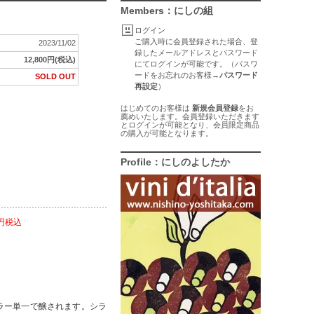
Members：にしの組
ログイン
ご購入時に会員登録された場合、登
2023/11/02
録したメールアドレスとパスワード
12,800円(税込)
にてログインが可能です。（パスワ
ードをお忘れのお客様→
パスワード
SOLD OUT
再設定
）
はじめてのお客様は
新規会員登録
をお
薦めいたします。会員登録いただきます
とログインが可能となり、会員限定商品
の購入が可能となります。
Profile：にしのよしたか
0円税込
るシラー単一で醸されます。シラ