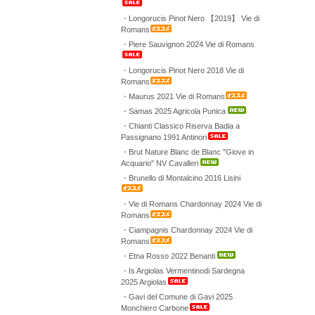
・Longorucis Pinot Nero 【2019】 Vie di
Romans
・Piere Sauvignon 2024 Vie di Romans
・Longorucis Pinot Nero 2018 Vie di
Romans
・Maurus 2021 Vie di Romans
・Samas 2025 Agricola Punica
・Chianti Classico Riserva Badia a
Passignano 1991 Antinori
・Brut Nature Blanc de Blanc "Giove in
Acquario" NV Cavalleri
・Brunello di Montalcino 2016 Lisini
・Vie di Romans Chardonnay 2024 Vie di
Romans
・Ciampagnis Chardonnay 2024 Vie di
Romans
・Etna Rosso 2022 Benanti
・Is Argiolas Vermentinodi Sardegna
2025 Argiolas
・Gavi del Comune di Gavi 2025
Monchiero Carbone