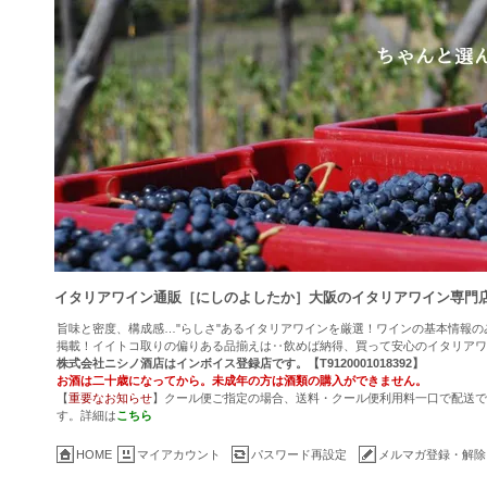
イタリアワイン通販［にしのよしたか］大阪のイタリアワイン専門
旨味と密度、構成感…"らしさ"あるイタリアワインを厳選！ワインの基本情報
掲載！イイトコ取りの偏りある品揃えは‥飲めば納得、買って安心のイタリアワ
株式会社ニシノ酒店はインボイス登録店です。【T9120001018392】
お酒は二十歳になってから。未成年の方は酒類の購入ができません。
【
重要なお知らせ
】クール便ご指定の場合、送料・クール便利用料一口で配送でき
す。詳細は
こちら
HOME
マイアカウント
パスワード再設定
メルマガ登録・解除