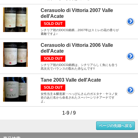
Cerasuolo di Vittoria 2007 Valle
dell'Acate
SOLD OUT
シチリア初のDOCG銘柄…2007年はスミレの花の香りが
素敵ですよ♪
Cerasuolo di Vittoria 2006 Valle
dell'Acate
SOLD OUT
シチリア初のDOCG銘柄は、シチリアらしく魚にも合う
高次元でバランスの取れた赤なんです!!
Tane 2003 Valle dell'Acate
SOLD OUT
女性当主＆醸造家‥べっぴんさんのガエタナ・ヤコノ女
史のあだ名から命名されたスーパーシリチアーナです
よ。
1-9 / 9
ページの先頭へ戻る