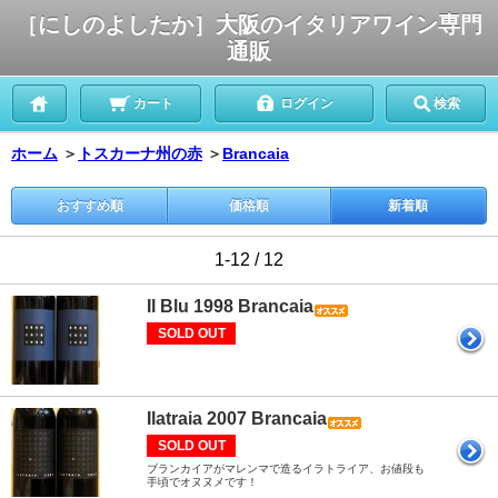
［にしのよしたか］大阪のイタリアワイン専門
通販
カート
ログイン
検索
ホーム
＞
トスカーナ州の赤
＞
Brancaia
おすすめ順
価格順
新着順
1-12 / 12
Il Blu 1998 Brancaia
SOLD OUT
Ilatraia 2007 Brancaia
SOLD OUT
ブランカイアがマレンマで造るイラトライア、お値段も
手頃でオヌヌメです！