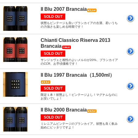
Il Blu 2007 Brancaia
SOLD OUT
状態もビンテージも良いブランカイアの古酒、若いうち
の力強さも楽しめる時期です！
Chianti Classico Riserva 2013
Brancaia
SOLD OUT
サンジョヴェと相性のよいメルロが20%、ブランカイア
のCCR、お手頃価格です！
Il Blu 1997 Brancaia（1,500ml）
SOLD OUT
限定１本！状態よし！ビンテージよし！マグナムなのに
お安いでしょ！
Il Blu 2000 Brancaia
SOLD OUT
ミレニアムビンテージのブランカイア。状態も良く飲み
始めにピッタリですよ！