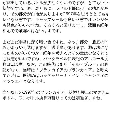
が露出しているボトルが少なくないのですが、とてもいい
状態ですね。表、裏ともに、ラベル下部に少しの捲れがあ
り、その部分が白地がありますが1997年を思うととてもキ
レイな状態です。キャップシールも良い状態でオレンジ色
も発色がいいですね。くるくると回りますし、液面も経年
相応でで液漏れはないはずです。
まだまだ非常に深く暗い色ですね。ネック部分、瓶底の凹
みがようやく透けますが、透明度があります。澱は塊にな
ったものがいくつか‥経年を考えるとその量は少なくとて
も状態がいいですね。バックラベルに表記のアルコール度
数は13.5度。なお、この時代はまだ「イル・ブルー」の表
記がなく、当時は「ブランカイアのブランカイア」と呼ん
でた時代。瓶詰めはカッテッリーナ・イン・キャンティの
マッツエイとなります。
文句なしの1997年のブランカイア。状態も極上のマグナム
ボトル。フルボトル換算万斬りってのは凄過ぎますね。