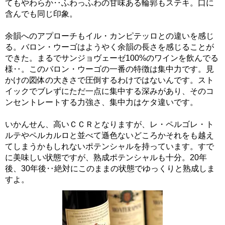
てもやわらか‥ふわっふわの甘味ある輪郭もステキ。口に
含んでも同じ印象。
余韻へのアプローチもイル・カンピテッロとの違いを感じ
る。バロン・ウーゴはようやく余韻の長さを感じることが
できた。まるでサンジョヴェーゼ100%のワインを飲んでる
様‥。このバロン・ウーゴの一番の特徴は集中力です。見
かけの図体の大きさで圧倒するわけではないんです。スト
イックでブレずにただ一点に集中する深みがあり、そのコ
ンセントレートする力強さ、集中力はケタ違いです。
いかんせん、高いＣＣＲとなりますが、レ・ペルゴレ・ト
ルテやペルカルロと並べて遜色ないどころかそれをも越え
てしまうかもしれないポテンシャルを持っています。すで
に美味しい状態ですが、熟成ポテンシャルも十分。20年
後、30年後‥絶対にこのままの状態でゆっくりと熟成しま
すよ。