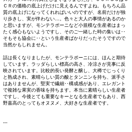
ＣＲの価格の底上げだけに見えるんですよね。もちろん品
質の底上げになってくれればいいのですが、名前だけが独
り歩きし、実が伴わない…。色々と大人の事情があるのか
と思いますが、モンテラポーニなど小規模な生産者はまっ
たく感心もないようですし、そのご一緒した時の集いは‥
そもそも協会に‥という生産者ばかりだったそうですので
当然かもしれません。
話は長くなりましたが、モンテラポーニには、ほんと期待
しています。ラッダらしい標高の高さ、冷涼さが見事に反
映されています。比較的長い発酵と醸し、大樽でじっくり
と熟成され、素晴らしい質の酸とタンニンを持ち、派手さ
はありませんが、堅実で繊細‥構成感があり、エレガント
で複雑な果実の香味を持ちます。本当に素晴らしい生産者
ですし、今後とても重要なキーとなる生産者でもあり、西
野嘉高のとってもオヌヌメ、大好きな生産者です。
---