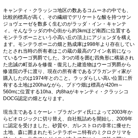
キャンティ・クラッシコ地区の数あるコムーネの中でも、
比較的標高が高く、その繊細でデリケートな酸を持つサン
ジョヴェーゼを数多く生むのがラッダ・イン・キャンテ
ィ。そんなラッダの中心街から約3kmほど南西に位置する
モンテラポーニという小高い丘の頂上にアジェンダを構え
ます。モンテラポーニの畑と熟成庫は998年より存在してい
たとされ当時の所有者はこの蔵の最高のワイン名前になっ
ているウーゴ男爵でした。3つの塔を囲む四角形に構築され
た忠誠の町並みを修復・復元した建造物はウーゴ男爵から
修道院の手に渡り、現在の所有者であるブラガンディ家が
購入したのは1974年とのこと。ラッダらしい高い位置に所
有する土地は200haながら、ブドウ畑は標高が420m～
560mに位置する10ha、内8haがキャンティ・クラッシコ
DOCG認定の畑となります。
現当主であるミケーレ・ブラガンディ氏によって2003年か
らビオロジックに切り替え、自社瓶詰めを開始し、2009年
に認定を受けました。砂質や、ガレストロの非常に痩せた
土地、森に囲まれたモンテラポーニ特有のミクロクリマを