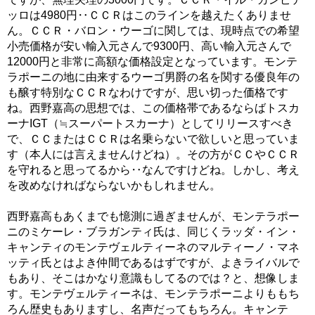
ッロは4980円‥ＣＣＲはこのラインを越えたくありませ
ん。ＣＣＲ・バロン・ウーゴに関しては、現時点での希望
小売価格が安い輸入元さんで9300円、高い輸入元さんで
12000円と非常に高額な価格設定となっています。モンテ
ラポーニの地に由来するウーゴ男爵の名を関する優良年の
も醸す特別なＣＣＲなわけですが、思い切った価格です
ね。西野嘉高の思想では、この価格帯であるならばトスカ
ーナIGT（≒スーパートスカーナ）としてリリースすべき
で、ＣＣまたはＣＣＲは名乗らないで欲しいと思っていま
す（本人には言えませんけどね）。その方がＣＣやＣＣＲ
を守れると思ってるから‥なんですけどね。しかし、考え
を改めなければならないかもしれません。
西野嘉高もあくまでも憶測に過ぎませんが、モンテラポー
ニのミケーレ・ブラガンティ氏は、同じくラッダ・イン・
キャンティのモンテヴェルティーネのマルティーノ・マネ
ッティ氏とはよき仲間であるはずですが、よきライバルで
もあり、そこはかなり意識もしてるのでは？と、想像しま
す。モンテヴェルティーネは、モンテラポーニよりももち
ろん歴史もありますし、名声だってもちろん。キャンテ