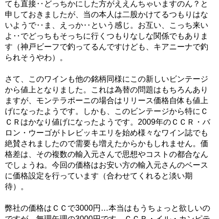
ても直接‥どっちかにした方がええんちゃいますのん？と
申しておきましたが、当の本人は二股かけてるつもりはな
いようで‥ま、えっか‥という感じ。お互い、こっち来い
よ‥でどっちもそっちに行くつもりなしな関係でもありま
す（神戸ビーフで釣ってるんですけども、キアニーナで釣
られそうやわ）。
さて、このワインも他の銘柄同様にこの新しいビンテージ
から値上となりました。これは為替の問題はもちろんあり
ますが、モンテラポーニの場合はリリース価格自体も値上
げになったようです。しかも、このビンテージから特にＣ
ＣＲはかなり値げになったようです。2009年のＣＣＲ・バ
ロン・ウーゴがトレビッキエリを始め様々なワイン誌でも
絶賛されましたので需要も増えたからかもしれません。価
格差は、その複数の輸入元さんで思想やコストの都合なん
でしょうね。今回の価格はお安い方の輸入元さんのベース
に価格設定を行っています（合わせてくれると淡い期
待）。
弊社の価格はＣＣで3000円…本当はもうちょっと欲しいの
ですが、無理矢理の3000円です。ＣＣＲ・イル・カンピテ