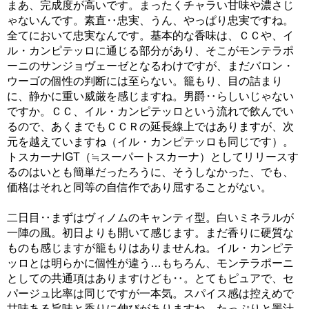
まあ、完成度が高いです。まったくチャラい甘味や濃さじ
ゃないんです。素直‥忠実、うん、やっぱり忠実ですね。
全てにおいて忠実なんです。基本的な香味は、ＣＣや、イ
ル・カンピテッロに通じる部分があり、そこがモンテラポ
ーニのサンジョヴェーゼとなるわけですが、まだバロン・
ウーゴの個性の判断には至らない。籠もり、目の詰まり
に、静かに重い威厳を感じますね。男爵‥らしいじゃない
ですか。ＣＣ、イル・カンピテッロという流れで飲んでい
るので、あくまでもＣＣＲの延長線上ではありますが、次
元を越えていますね（イル・カンピテッロも同じです）。
トスカーナIGT（≒スーパートスカーナ）としてリリースす
るのはいとも簡単だったろうに、そうしなかった、でも、
価格はそれと同等の自信作であり屈することがない。
二日目‥まずはヴィノムのキャンティ型。白いミネラルが
一陣の風。初日よりも開いて感じます。まだ香りに硬質な
ものも感じますが籠もりはありませんね。イル・カンピテ
ッロとは明らかに個性が違う…もちろん、モンテラポーニ
としての共通項はありますけども‥。とてもピュアで、セ
パージュ比率は同じですが一本気。スパイス感は控えめで
甘味ある旨味と香りに伸びがありますね。たっぷりと墨汁