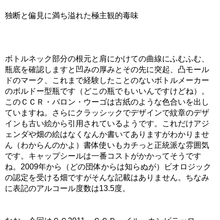
独断と偏見に満ち溢れた極主観的毒味
ボトルネック部分の根元と肩にかけての曲線にふむふむ、
瓶底を確認しますと凹みの厚みとその先に突起、凸モール
ドのマーク、これまで経験したことのないボトルメーカー
のボルドー型瓶です（どこの瓶でもいいんですけどね）。
このＣＣＲ・バロン・ウーゴは古紙のような色合いを出し
ていますね。さらにクラッシックでデザインで紋章のデザ
インも古い絵から引用されているようです。これだけアジ
ェンダや畑の絵はなくなんか書いてありますがわかりませ
ん（わからんのかよ）書体使いもカチっと正統派な雰囲気
です。キャップシールは一番コストがかかってそうです
ね。2009年から（どの団体からは知らぬが）ビオロジック
の認定を受ける畑ですがそんな記載はありません。ちなみ
に表記のアルコール度数は13.5度。