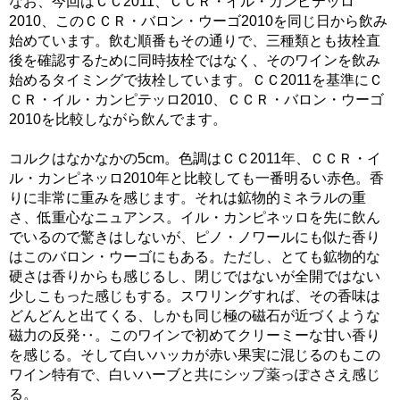
なお、今回はＣＣ2011、ＣＣＲ・イル・カンピテッロ
2010、このＣＣＲ・バロン・ウーゴ2010を同じ日から飲み
始めています。飲む順番もその通りで、三種類とも抜栓直
後を確認するために同時抜栓ではなく、そのワインを飲み
始めるタイミングで抜栓しています。ＣＣ2011を基準にＣ
ＣＲ・イル・カンピテッロ2010、ＣＣＲ・バロン・ウーゴ
2010を比較しながら飲んでます。
コルクはなかなかの5cm。色調はＣＣ2011年、ＣＣＲ・イ
ル・カンピネッロ2010年と比較しても一番明るい赤色。香
りに非常に重みを感じます。それは鉱物的ミネラルの重
さ、低重心なニュアンス。イル・カンピネッロを先に飲ん
でいるので驚きはしないが、ピノ・ノワールにも似た香り
はこのバロン・ウーゴにもある。ただし、とても鉱物的な
硬さは香りからも感じるし、閉じではないが全開ではない
少しこもった感じもする。スワリングすれば、その香味は
どんどんと出てくる、しかも同じ極の磁石が近づくような
磁力の反発‥。このワインで初めてクリーミーな甘い香り
を感じる。そして白いハッカが赤い果実に混じるのもこの
ワイン特有で、白いハーブと共にシップ薬っぽささえ感じ
る。