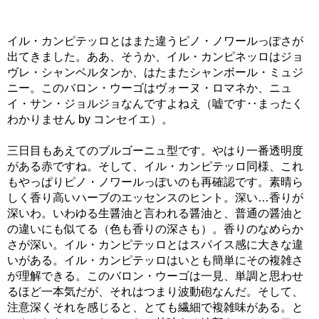
イル・カンピテッロとはまた違うピノ・ノワールっぽさが
出てきました。ああ、そうか、イル・カンピネッロはジョ
ヴレ・シャンベルタンか、はたまたシャンボール・ミュジ
ニー。このバロン・ウーゴはヴォーヌ・ロマネか、ニュ
イ・サン・ジョルジョなんですよねえ（嘘です‥まったく
わかりません by コンセイエ）。
三日目もあえてのブルゴーニュ型です。やはり一番透明度
がある赤ですね。そして、イル・カンピテッロ同様、これ
もやっぱりピノ・ノワールっぽいのも再確認です。素晴ら
しく香り高いハーブのエッセンスのヒント。深い…香りが
深いわ。いわゆる生醤油と言われる醤油と、普通の醤油と
の違いにも似てる（色も香りの深さも）。香りのなめらか
さが深い。イル・カンピテッロとはスパイス感に大きな違
いがある。イル・カンピテッロはいとも簡単にその複雑さ
が理解できる。このバロン・ウーゴは一見、単調と思わせ
るほど一本気だが、それはつまり波動砲なんだ。そして、
注意深くそれを感じると、とても繊細で複雑味がある。と