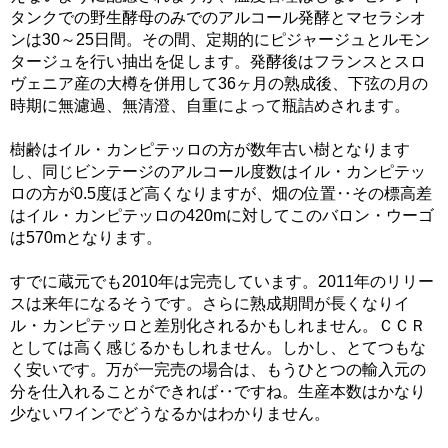
タンクでの野生酵母のみでのアルコール発酵とマセラシオ
ンは30～25日間。その間、定期的にピジャージュとルモン
タージュを行い抽出を促します。発酵後はフランスとスロ
ヴェニア産の大樽を併用して36ヶ月の熟成後、下弦の月の
時期に無濾過、無清澄、自重によって瓶詰めされます。
樹齢はイル・カンピテッロの方が数年古い樹となります
し、同じビンテージのアルコール度数はイル・カンピテッ
ロの方が0.5度ほど高くなりますが、畑の位置‥その標高差
はイル・カンピテッロの420mに対してこのバロン・ウーゴ
は570mとなります。
すでに蔵元でも2010年は完売しています。2011年のリリー
スは来年になるそうです。さらに熟成期間が長くなりイ
ル・カンピテッロと差別化されるかもしれません。ＣＣＲ
としては高く感じるかもしれません。しかし、とてつもな
く安いです。万が一完売の場合は、もうひとつの輸入元の
分を仕入れることができれば‥ですね。生産本数はかなり
少ないワインでどうなるかはわかりません。