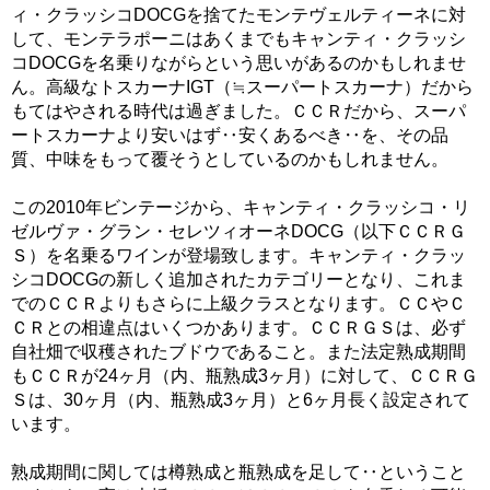
ィ・クラッシコDOCGを捨てたモンテヴェルティーネに対
して、モンテラポーニはあくまでもキャンティ・クラッシ
コDOCGを名乗りながらという思いがあるのかもしれませ
ん。高級なトスカーナIGT（≒スーパートスカーナ）だから
もてはやされる時代は過ぎました。ＣＣＲだから、スーパ
ートスカーナより安いはず‥安くあるべき‥を、その品
質、中味をもって覆そうとしているのかもしれません。
この2010年ビンテージから、キャンティ・クラッシコ・リ
ゼルヴァ・グラン・セレツィオーネDOCG（以下ＣＣＲＧ
Ｓ）を名乗るワインが登場致します。キャンティ・クラッ
シコDOCGの新しく追加されたカテゴリーとなり、これま
でのＣＣＲよりもさらに上級クラスとなります。ＣＣやＣ
ＣＲとの相違点はいくつかあります。ＣＣＲＧＳは、必ず
自社畑で収穫されたブドウであること。また法定熟成期間
もＣＣＲが24ヶ月（内、瓶熟成3ヶ月）に対して、ＣＣＲＧ
Ｓは、30ヶ月（内、瓶熟成3ヶ月）と6ヶ月長く設定されて
います。
熟成期間に関しては樽熟成と瓶熟成を足して‥ということ