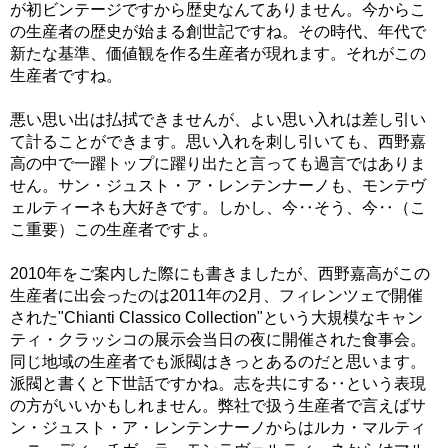
が初ビンテージですから歴史なんてありません。今からこ
の生産者の歴史が始まる創世記ですね。その時代、年代で
新たな基準、価値観を作る生産者が現れます。それがこの
生産者ですね。
悪い思い出は払拭できませんが、よい思い入れは差し引い
て計ることができます。思い入れを刺し引いても、西野嘉
高の中で一躍トップに躍り出たと言っても過言ではありま
せん。サン・ジュスト・ア・レンテンナーノも、モンテヴ
ェルティーネも大好きです。しかし、今‥そう、今‥（こ
こ重要）この生産者ですよ。
2010年をご案内した際にも書きましたが、西野嘉高がこの
生産者に出会ったのは2011年の2月、フィレンツェで開催
された"Chianti Classico Collection"という大規模なキャン
ティ・クラッシコの展示会当日の夜に開催された食事会。
同じ地域の生産者でも派閥はきっとあるのだと思います。
派閥と書くと下世話ですかね。志を共にする‥という表現
の方がいいかもしれません。弊社で扱う生産者で言えばサ
ン・ジュスト・ア・レンテンナーノからはルカ・マルティ