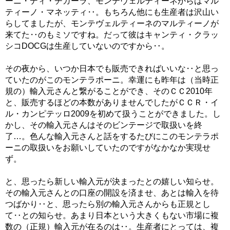
ーニ・ディ・チガーラ、モンテヴェルティーネからはマル
ティーノ・マネッティ‥。もちろん他にも生産者は沢山い
らしてましたが、モンテヴェルティーネのマルティーノが
来てた‥のもミソですね。だって彼はキャンティ・クラッ
シコDOCGは生産していないのですから‥。
その夜から、いつか日本でも販売できればいいな‥と思っ
ていたのがこのモンテラポーニ。幸運にも昨年は（当時正
規の）輸入元さんと繋がることができ、そのＣＣ2010年
と、販売するほどの本数がありませんでしたがＣＣＲ・イ
ル・カンピテッロ2009を初めて扱うことができました。し
かし、その輸入元さんはそのビンテージで取扱いを終
了…。色んな輸入元さんと話をするたびにこのモンテラポ
ーニの取扱いをお願いしていたのですがなかなか実現せ
ず。
と、思ったら新しい輸入元が決まったとの嬉しい知らせ。
その輸入元さんとの口座の開設を済ませ、あとは輸入を待
つばかり‥と、思ったら別の輸入元さんからも正規とし
て‥との知らせ。あまり日本という大きくもない市場に複
数の（正規）輸入元が在るのは‥。生産者にとっては、複