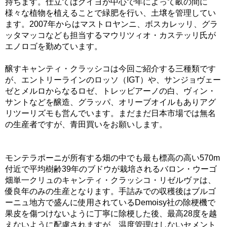
持ちます。仕立てはグイヨが中心で年によって畝の間に
様々な植物を植えることで緑肥を行い、土壌を管理してい
ます。2007年からはマストロヤンニ、ボスカレッリ、グラ
ッタマッコなども担当するマウリツィオ・カステッリ氏が
エノロゴを勤めています。
醸すキャンティ・クラッシコは今回ご紹介する三種類です
が、エントリーラインのロッソ（IGT）や、サンジョヴェー
ゼとメルロからなるロゼ、トレッビアーノの白、ヴィン・
サントなどを醸造、グラッパ、オリーブオイルもありアグ
リツーリズモも営んでいます。まだまだ日本市場では無名
の生産者ですが、青田買いをお願いします。
モンテラポーニが所有する畑の中でも最も標高の高い570m
付近で平均樹齢39年のブドウが栽培されるバロン・ウーゴ
畑単一クリュのキャンティ・クラッシコ・リゼルヴァは、
優良年のみの生産となります。手詰みでの収穫後はブルゴ
ーニュ地方で盛んに使用されているDemoisy社の除梗機で
果皮を傷つけないように丁寧に除梗した後、最高28度を越
えないように配慮されますが、温度管理はしないセメント