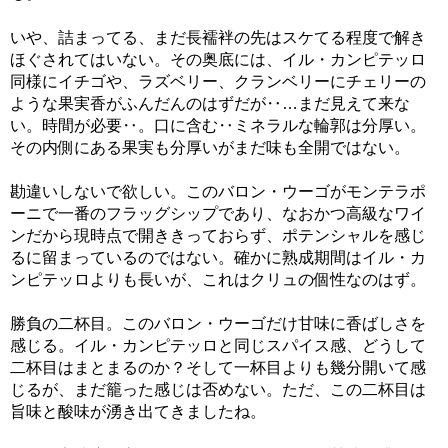
いや、詰まってる、まだ長襦袢の先はスケてる程度で解き
ほぐされてはいない。その奥底には、イル・カンピテッロ
同様にイチゴや、ラズベリー、クランベリーにチェリーの
ような果実香がふんだんのはずだが‥…まだ見えて来な
い。時間が必要‥。口に含む‥ミネラルな輪郭は分厚い。
その内側にある果実も分厚いがまだ味も全開ではない。
勘違いしないで欲しい。このバロン・ウーゴがモンテラポ
ーニで一番のフラッグシップであり、なおかつ高級なワイ
ンだから現時点で開ききっておらず、ポテンシャルを感じ
るに留まっているのではない。確かに熟成期間はイル・カ
ンピテッロよりも長いが、これはクリュの個性なのはず。
勝負の二杯目。このバロン・ウーゴだけ甘味に香ばしさを
感じる。イル・カンピテッロと同じスパイス感、どうして
二杯目はまとまるのか？そして一杯目よりも幾分開いて感
じるが、まだ籠った感じは否めない。ただ、この二杯目は
旨味と酸味が湧き出てきましたね。