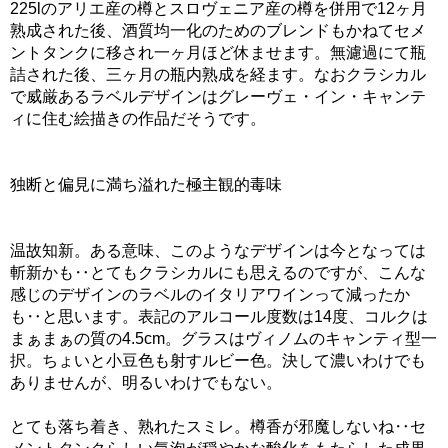
225lのアリエ産の樽とスロヴェニア産の樽を併用で12ヶ月
熟成された後、酒質均一化のためのブレンドもかねてセメ
ントタンクに移され一ヶ月ほど休ませます。無濾過にて瓶
詰された後、三ヶ月の瓶内熟成を経ます。なおクラシカル
で威厳あるラベルデザインはグレーヴェ・イン・キャンテ
ィに住む絵描きの作品だそうです。
独断と偏見に満ち溢れた極主観的毒味
温故知新。ある意味、このようなデザインは今となっては
斬新かも‥とてもクラシカルにも思えるのですが、こんな
感じのデザインのラベルのイタリアワインって減ったか
も‥と思います。表記のアルコール度数は14度、コルクは
まぁまぁの質の4.5cm。グラスはヴィノムのキャンティ型一
択。ちょいと小豆色も射すルビー色。決して濃いわけでも
ありませんが、明るいわけでもない。
とても落ち着き、熟れたスミレ。樽香が邪魔しないね‥セ