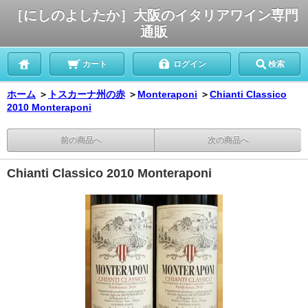
［にしのよしたか］大阪のイタリアワイン専門
通販
カート
ログイン
検索
ホーム
＞
トスカーナ州の赤
＞
Monteraponi
＞
Chianti Classico
2010 Monteraponi
前の商品へ
次の商品へ
Chianti Classico 2010 Monteraponi