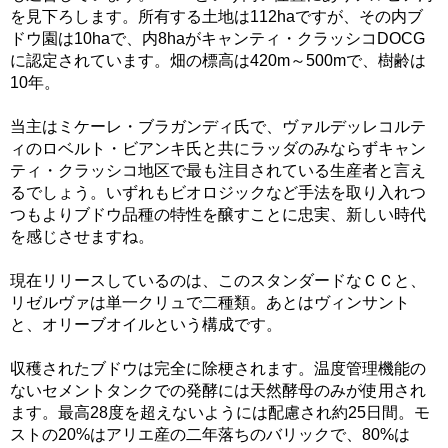
を見下ろします。所有する土地は112haですが、その内ブ
ドウ園は10haで、内8haがキャンティ・クラッシコDOCG
に認定されています。畑の標高は420m～500mで、樹齢は
10年。
当主はミケーレ・ブラガンディ氏で、ヴァルデッレコルテ
ィのロベルト・ビアンキ氏と共にラッダのみならずキャン
ティ・クラッシコ地区で最も注目されている生産者と言え
るでしょう。いずれもビオロジックなど手法を取り入れつ
つもよりブドウ品種の特性を醸すことに忠実、新しい時代
を感じさせますね。
現在リリースしているのは、このスタンダードなＣＣと、
リゼルヴァは単一クリュで二種類。あとはヴィンサント
と、オリーブオイルという構成です。
収穫されたブドウは完全に除梗されます。温度管理機能の
ないセメントタンクでの発酵には天然酵母のみが使用され
ます。最高28度を超えないようには配慮され約25日間。モ
ストの20%はアリエ産の二年落ちのバリックで、80%は