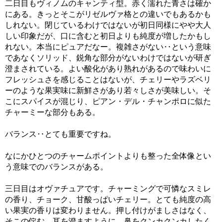
二日目もヴィノムのキャンティ型。赤く濡れた青さは確か
にある。きっとそこがリゼルヴァ格との違いでもあるかも
しれない。閉じているわけではないが初日同様にやや大人
しい印象だが、口に含むと初日よりも純度が増したかもし
れない。本当にピュアだなー。複雑さがない‥という意味
であなくソリッド、鋭角な部分がないわけではないが研ぎ
澄まされている。よい酸化があり熟れがあるので味わいに
フレッシュさを感じることはないが、チェリーやラズベリ
ーのような果実味に新鮮さがあり若々しさが美味しい。そ
こにスパイスが混じり、ピアン・デル・チャンポロに似た
チャーミーな部分もある。
バランス‥とても重要ですね。
なにかひとつのチャームポイントよりも整った全体像とい
う意味でのバランスがある。
三日目はオヴァチュアです。チャーミングで可憐なスミレ
の香り、チョーク、甘酸っぱいチェリー。とても純度の高
い果実の香りは変わりません。押し付けがましさはなく、
そこの佇む。耳を澄ますように、鼻をクンカクンカしたく