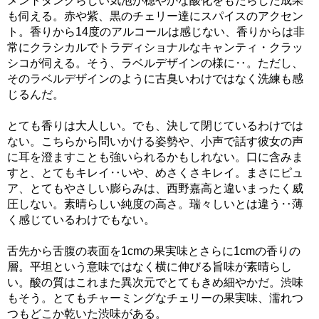
メントタンクらしい気泡が穏やかな酸化をもたらした成果
も伺える。赤や紫、黒のチェリー達にスパイスのアクセン
ト。香りから14度のアルコールは感じない、香りからは非
常にクラシカルでトラディショナルなキャンティ・クラッ
シコが伺える。そう、ラベルデザインの様に‥。ただし、
そのラベルデザインのように古臭いわけではなく洗練も感
じるんだ。
とても香りは大人しい。でも、決して閉じているわけでは
ない。こちらから問いかける姿勢や、小声で話す彼女の声
に耳を澄ますことも強いられるかもしれない。口に含みま
すと、とてもキレイ‥いや、めさくさキレイ。まさにピュ
ア、とてもやさしい膨らみは、西野嘉高と違いまったく威
圧しない。素晴らしい純度の高さ。瑞々しいとは違う‥薄
く感じているわけでもない。
舌先から舌腹の表面を1cmの果実味とさらに1cmの香りの
層。平坦という意味ではなく横に伸びる旨味が素晴らし
い。酸の質はこれまた異次元でとてもきめ細やかだ。渋味
もそう。とてもチャーミングなチェリーの果実味、濡れつ
つもどこか乾いた渋味がある。