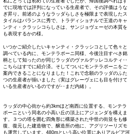
私にとっては初めての生産者でしたが、帰国後調べればす
でに現地では評判になっている生産者で、その評価はうな
ぎ昇り。前述のようなラッダらしさを極限まで表現したス
タイルはバランスに秀で、トラディショナルで王道のキャ
ンティ・クラッシコらしさは、サンジョヴェーゼの本質を
も表現するかの様。
いつかご紹介したいキャンティ・クラッシコとして色々と
調べている内に、モンテラポーニ同様、今後注目すべき銘
柄として知ったのが同じラッダのヴァルデッレコルティ‥
こちらはすでに紹介済。そしてついにモンテラポーニをご
案内できることになりました！これで念願のラッダのふた
つの生産者が揃いました（実はグレーヴェにも目を付けて
いる生産者がいるのですが‥まだ内緒）。
ラッダの中心街から約3kmほど南西に位置する、モンテラ
ポーニという同名の小高い丘の頂上にアジェンダを構えま
す。３つの塔を囲む四角形に構築された中世の街並をも修
復、復元した建造物で、醸造所の他に、アグリツーリズモ
も運営しています。480mという高い位置にありアルビア河