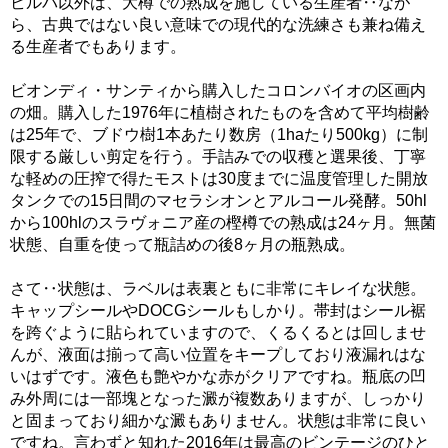
ビルバ以外は、大樽での熟成を施している生産者‥なが
ら、古典ではない良い意味での現代的な洗練さも兼ね備え
る生産者でもあります。
ビオンディ・サンティから購入したコロンバイオの区画内
の畑。購入した1976年に植樹されたものを含めて平均樹齢
は25年で、ブドウ樹1本あたり数房（1haたり500kg）に制
限する厳しい剪定を行う。手詰みでの収穫と選果後、丁寧
な軽めの圧搾で得たモストは30度までに温度管理した開放
タンクでの15日間のマセラシオンとアルコール発酵。50hl
から100hlのスラヴォニア産の樫樽での熟成は24ヶ月。無菌
状態、自重を使って瓶詰めの後8ヶ月の瓶熟成。
さて‥状態は、ラベルは表裏ともに非常にキレイな状態。
キャップシールやDOCGシールもしかり。帯封はシール裾
を跨ぐように貼られていますので、くるくるとは回しませ
んが、液面は揃って高い位置をキープしており液漏れはな
いはずです。液色も艶やかな赤がクリアですね。瓶底の凹
み外周には一部塊となった澱が複数ありますが、しっかり
と固まっており細かな澱もありません。状態は非常に良い
ですね。言わずと知れた2016年は最高のビンテージのひと