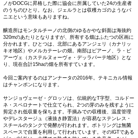
ノがDOCGに昇格した際に協会に所属していた24の生産者
のうちのひとり。なお、ジェルラとは収穫カゴのようなパ
ニエという意味もありますね。
醸造所はモンタルチーノの北側のゆるかやな斜面は海抜約
320mのあたりとなりますが、所有する畑はふたつの区画に
分かれます。ひとつは、北部にあるアンジェリ（カナリッ
キオ地区）やメルカテーレの畑。南部はピアーノ、ラ・ピ
アーヴェ（カステルヌォーヴォ・デッラパーテ地区）とな
り、現在合計15haの畑を所有すています。
今回ご案内するのはアンナータの2016年。テキニカル情報
はチャンポンになります。
サンジョヴェーゼ・グロッソは、伝統的なT字型、コルドー
ネ・スペロナートで仕立てられ、2つの芽のみを残すように
剪定され低収量を保ちます。手摘みでの収穫後、温度管理
やデレスタージュ（液抜き静置法）が容易なステンレス・
スチールのタンクで発酵が行われます。ボトリングは無菌
スペースで自重を利用して行われています。そのIGTである