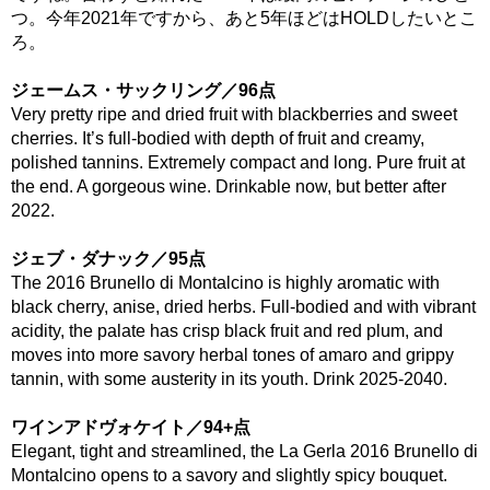
つ。今年2021年ですから、あと5年ほどはHOLDしたいとこ
ろ。
ジェームス・サックリング／96点
Very pretty ripe and dried fruit with blackberries and sweet
cherries. It’s full-bodied with depth of fruit and creamy,
polished tannins. Extremely compact and long. Pure fruit at
the end. A gorgeous wine. Drinkable now, but better after
2022.
ジェブ・ダナック／95点
The 2016 Brunello di Montalcino is highly aromatic with
black cherry, anise, dried herbs. Full-bodied and with vibrant
acidity, the palate has crisp black fruit and red plum, and
moves into more savory herbal tones of amaro and grippy
tannin, with some austerity in its youth. Drink 2025-2040.
ワインアドヴォケイト／94+点
Elegant, tight and streamlined, the La Gerla 2016 Brunello di
Montalcino opens to a savory and slightly spicy bouquet.