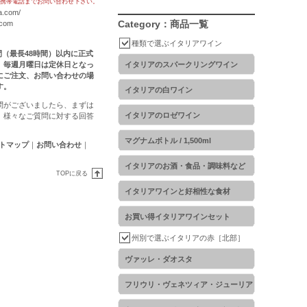
携帯電話までお問い合わせ下さい。
a.com/
Category：商品一覧
.com
種類で選ぶイタリアワイン
時間（最長48時間）以内に正式
。毎週月曜日は定休日となっ
イタリアのスパークリングワイン
にご注文、お問い合わせの場
す。
イタリアの白ワイン
問がございましたら、まずは
イタリアのロゼワイン
。様々なご質問に対する回答
マグナムボトル / 1,500ml
トマップ
｜
お問い合わせ
｜
イタリアのお酒・食品・調味料など
TOPに戻る
イタリアワインと好相性な食材
お買い得イタリアワインセット
州別で選ぶイタリアの赤［北部］
ヴァッレ・ダオスタ
フリウリ・ヴェネツィア・ジューリア