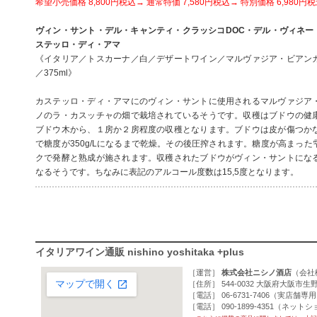
希望小売価格 8,800円税込→ 通常特価 7,580円税込→ 特別価格 6,980円
ヴィン・サント・デル・キャンティ・クラッシコDOC・デル・ヴィネート・
ステッロ・ディ・アマ
《イタリア／トスカーナ／白／デザートワイン／マルヴァジア・ビアン
／375ml》
カステッロ・ディ・アマにのヴィン・サントに使用されるマルヴァジア
ノのラ・カスッチャの畑で栽培されているそうです。収穫はブドウの健
ブドウ木から、１房か２房程度の収穫となります。ブドウは皮が傷つか
で糖度が350g/Lになるまで乾燥。その後圧搾されます。糖度が高まっ
クで発酵と熟成が施されます。収穫されたブドウがヴィン・サントにな
なるそうです。ちなみに表記のアルコール度数は15,5度となります。
イタリアワイン通販 nishino yoshitaka +plus
［運営］
株式会社ニシノ酒店
（
会社
［住所］ 544-0032 大阪府大阪市生野
［電話］ 06-6731-7406（実店舗専
［電話］ 090-1899-4351（ネッ