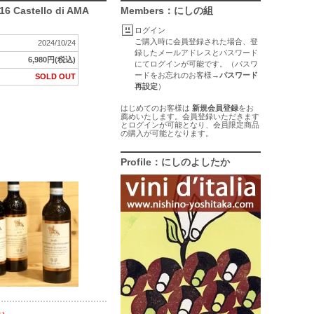
016 Castello di AMA
Members：にしの組
ログイン
ご購入時に会員登録された場合、登
2024/10/24
録したメールアドレスとパスワード
6,980円(税込)
にてログインが可能です。（パスワ
ードをお忘れのお客様→
パスワード
SOLD OUT
再設定
）
はじめてのお客様は
新規会員登録
をお
薦めいたします。会員登録いただきます
とログインが可能となり、会員限定商品
の購入が可能となります。
Profile：にしのよしたか