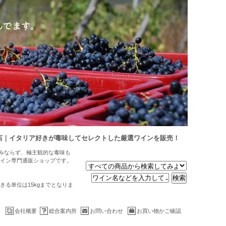
店｜イタリア好きが毒味してセレクトした厳選ワインを販売！
のみならず、極主観的な毒味も
イン専門通販ショップです。
る単位は15kgまでとなりま
会社概要
総合案内所
お問い合わせ
お買い物かご確認