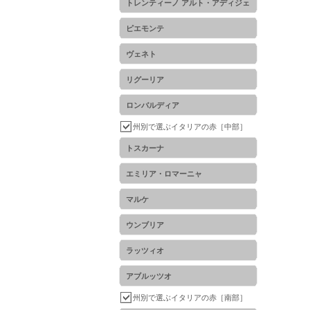
トレンティーノ アルト・アディジェ
ピエモンテ
ヴェネト
リグーリア
ロンバルディア
州別で選ぶイタリアの赤［中部］
トスカーナ
エミリア・ロマーニャ
マルケ
ウンブリア
ラッツィオ
アブルッツオ
州別で選ぶイタリアの赤［南部］