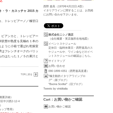
税込
西野 嘉高（1970年4月22日:A型）
イタリアワインに関することは、お気軽
ラ・カスッチャ 2015 カ
にお問い合わせ下さいませ。
カ、トレッビアーノ／極甘口
株式会社ニシノ酒店
・ビアンカと、トレッビアー
（会社概要・実店舗所在地地図）
康状態や熟度を見極め１本の
イベントスケジュール
なように小箱で運ばれ乾燥室
定休日・臨時休業日・西野嘉高のス
た雫はフレンチオークのバリッ
ケジュールや、ワイン会などのイベ
ントスケジュールの確認はこちら。
るのはたった１／５の果汁と
サイトマップ
お問い合わせ
090-1899-4351（西野嘉高直通）
TOPに戻る
"極主観的イタリアワインブロ
グ"（新ブログ）
"Buona Scelta!"（旧ブログ）
Tweets by viniditalia
概要詳細
）
Cart：お買い物かご確認
区中川西2-12-4
用）
お買い物かご確認
トショップ専用）