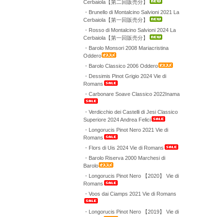
Cerbaiola【第二回販売分】
・Brunello di Montalcino Salvioni 2021 La
Cerbaiola【第一回販売分】
・Rosso di Montalcino Salvioni 2024 La
Cerbaiola【第一回販売分】
・Barolo Monsori 2008 Mariacristina
Oddero
・Barolo Classico 2006 Oddero
・Dessimis Pinot Grigio 2024 Vie di
Romans
・Carbonare Soave Classico 2022Inama
・Verdicchio dei Castelli di Jesi Classico
Superiore 2024 Andrea Felici
・Longorucis Pinot Nero 2021 Vie di
Romans
・Flors di Uis 2024 Vie di Romans
・Barolo Riserva 2000 Marchesi di
Barolo
・Longorucis Pinot Nero 【2020】 Vie di
Romans
・Voos dai Ciamps 2021 Vie di Romans
・Longorucis Pinot Nero 【2019】 Vie di