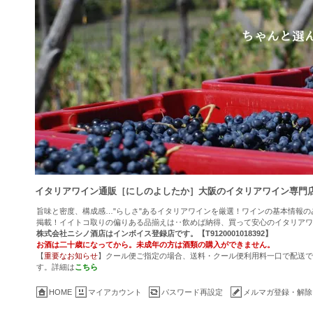
イタリアワイン通販［にしのよしたか］大阪のイタリアワイン専門
旨味と密度、構成感…"らしさ"あるイタリアワインを厳選！ワインの基本情報
掲載！イイトコ取りの偏りある品揃えは‥飲めば納得、買って安心のイタリアワ
株式会社ニシノ酒店はインボイス登録店です。【T9120001018392】
お酒は二十歳になってから。未成年の方は酒類の購入ができません。
【
重要なお知らせ
】クール便ご指定の場合、送料・クール便利用料一口で配送でき
す。詳細は
こちら
HOME
マイアカウント
パスワード再設定
メルマガ登録・解除