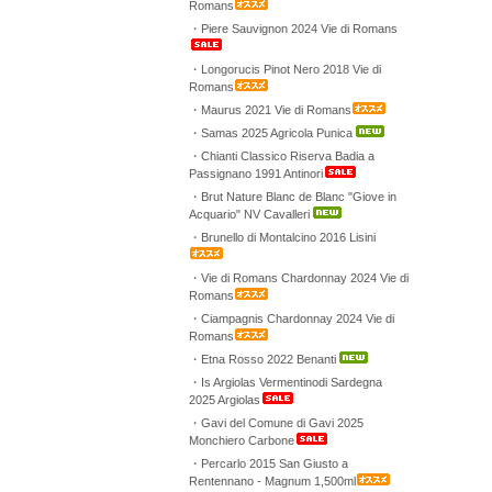
Romans
・Piere Sauvignon 2024 Vie di Romans
・Longorucis Pinot Nero 2018 Vie di
Romans
・Maurus 2021 Vie di Romans
・Samas 2025 Agricola Punica
・Chianti Classico Riserva Badia a
Passignano 1991 Antinori
・Brut Nature Blanc de Blanc "Giove in
Acquario" NV Cavalleri
・Brunello di Montalcino 2016 Lisini
・Vie di Romans Chardonnay 2024 Vie di
Romans
・Ciampagnis Chardonnay 2024 Vie di
Romans
・Etna Rosso 2022 Benanti
・Is Argiolas Vermentinodi Sardegna
2025 Argiolas
・Gavi del Comune di Gavi 2025
Monchiero Carbone
・Percarlo 2015 San Giusto a
Rentennano - Magnum 1,500ml