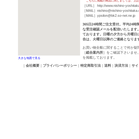
こちらに掲載の商品に関しましては、上記
［URL］
http://www.nishino-yoshitak
［MAIL］
nishino@nishino-yoshitaka
［MAIL］
ypsilon@bk2.so-net.ne.jp
365日24時間ご注文受付。平均24
な受注確認メールを配信いたします
ております。日曜の夕方から月曜日
合は、火曜日以降のご連絡となりま
お買い物全般に関することで何か疑
［
総合案内所
］をご確認下さいませ
を掲載しております。
大きな地図で見る
｜
会社概要
｜
プライバシーポリシー
｜
特定商取引法
｜
送料
｜
決済方法
｜
サイ