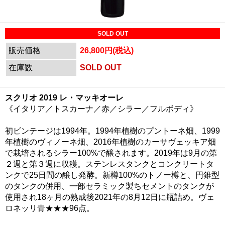
SOLD OUT
販売価格
26,800円(税込)
在庫数
SOLD OUT
スクリオ 2019 レ・マッキオーレ
《イタリア／トスカーナ／赤／シラー／フルボディ》
初ビンテージは1994年。1994年植樹のプントーネ畑、1999
年植樹のヴィノーネ畑、2016年植樹のカーサヴェッキア畑
で栽培されるシラー100%で醸されます。2019年は9月の第
２週と第３週に収穫。ステンレスタンクとコンクリートタ
ンクで25日間の醸し発酵。新樽100%のトノー樽と、円錐型
のタンクの併用、一部セラミック製ちセメントのタンクが
使用され18ヶ月の熟成後2021年の8月12日に瓶詰め。ヴェ
ロネッリ青★★★96点。