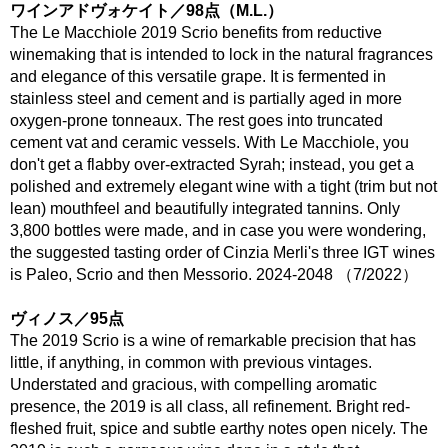
ワインアドヴォケイト／98点（M.L.）
The Le Macchiole 2019 Scrio benefits from reductive
winemaking that is intended to lock in the natural fragrances
and elegance of this versatile grape. It is fermented in
stainless steel and cement and is partially aged in more
oxygen-prone tonneaux. The rest goes into truncated
cement vat and ceramic vessels. With Le Macchiole, you
don't get a flabby over-extracted Syrah; instead, you get a
polished and extremely elegant wine with a tight (trim but not
lean) mouthfeel and beautifully integrated tannins. Only
3,800 bottles were made, and in case you were wondering,
the suggested tasting order of Cinzia Merli's three IGT wines
is Paleo, Scrio and then Messorio. 2024-2048 （7/2022）
ヴィノス／95点
The 2019 Scrio is a wine of remarkable precision that has
little, if anything, in common with previous vintages.
Understated and gracious, with compelling aromatic
presence, the 2019 is all class, all refinement. Bright red-
fleshed fruit, spice and subtle earthy notes open nicely. The