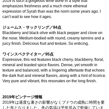
2019 is such a gorgeous wine done in a style that
emphasizes freshness and a much more ethereal
expression of Syrah than was the norm some years ago. I
can’t wait to see how it ages.
ジェームス・サックリング／94点
Blackberry and black olive with black pepper and clove on
the nose. Medium-bodied with round, creamy tannins and a
juicy finish. Delicious fruit and texture. So enticing.
ワインスペクテイター／95点
Expressive, this red features black cherry, blackberry, floral,
mineral and toasted spice flavors. Dense, yet smooth in
texture and balanced, with a lingering aftertaste that echoes
the dark fruit and mineral flavors, along with a hint of licorice.
Very pure and vibrant, this resonates on the long finish.
2019年ビンテージ情報
2019年は過度な暑さの影響がなくブドウの成熟に時間を要
した年となりました。冬の気温は平年並みで乾燥していま