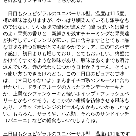
も鮮烈なサンギョヴェーゼ感がある。
二日目もシュピゲラルのユニバーサル型。温度は11,5度。
樽の風味はありますが、やっぱり馴染んでいるし派手なも
のではない。いい意味で酸化が進んだ（酸っぱいとは違う
のよ）果実の香りと、新鮮さを残すチャーミングな果実達
が共存していてレンジが広い。口に含みますととても上品
な甘味を持つ旨味がとても鮮やかでクリア。口の中のボデ
ィ感は、初日よりも増しており、とてもおいしい。終盤に
かけてくすぐるような渋味があり、酸味はあくまでも溶け
込んでいる。赤の代わりにつかうロゼか？うーん、そうい
う使い方もできるけれども、この二日目のピュアな甘味
は、（甘口じゃないよ）まんまイチゴ系のフルーツに合わ
せたいし、ドライフルーツの入ったブランデーケーキと
か、上質なシフォンケーキと軽いホイップ＋フレッシュベ
リーとかもイケそう。どこか赤い柑橘を彷彿させる風味も
あり、ブラッドオレンジのピールなんかもいいかもしれな
い。もちろん、サラミや、ハム類、それらのサンドイッチ
（パニーニ）などの軽食もいいでしょうね。
三日目もシュピゲラルのユニバーサル型。温度は11度です