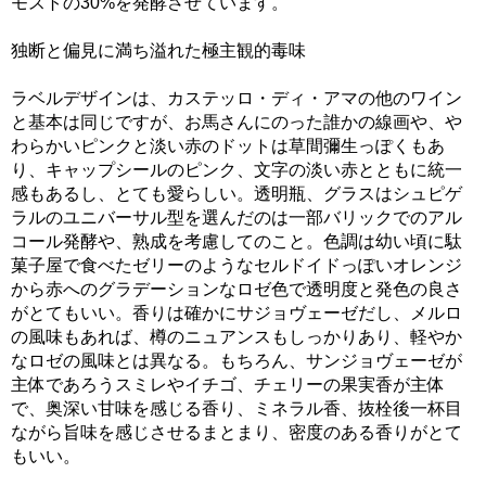
モストの30%を発酵させています。
独断と偏見に満ち溢れた極主観的毒味
ラベルデザインは、カステッロ・ディ・アマの他のワイン
と基本は同じですが、お馬さんにのった誰かの線画や、や
わらかいピンクと淡い赤のドットは草間彌生っぽくもあ
り、キャップシールのピンク、文字の淡い赤とともに統一
感もあるし、とても愛らしい。透明瓶、グラスはシュピゲ
ラルのユニバーサル型を選んだのは一部バリックでのアル
コール発酵や、熟成を考慮してのこと。色調は幼い頃に駄
菓子屋で食べたゼリーのようなセルドイドっぽいオレンジ
から赤へのグラデーションなロゼ色で透明度と発色の良さ
がとてもいい。香りは確かにサジョヴェーゼだし、メルロ
の風味もあれば、樽のニュアンスもしっかりあり、軽やか
なロゼの風味とは異なる。もちろん、サンジョヴェーゼが
主体であろうスミレやイチゴ、チェリーの果実香が主体
で、奥深い甘味を感じる香り、ミネラル香、抜栓後一杯目
ながら旨味を感じさせるまとまり、密度のある香りがとて
もいい。