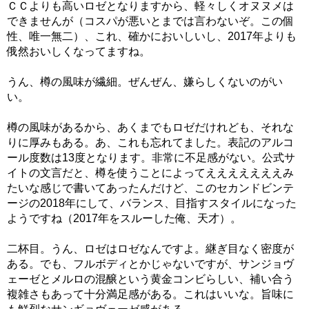
ＣＣよりも高いロゼとなりますから、軽々しくオヌヌメは
できませんが（コスパが悪いとまでは言わないぞ。この個
性、唯一無二）、これ、確かにおいしいし、2017年よりも
俄然おいしくなってますね。
うん、樽の風味が繊細。ぜんぜん、嫌らしくないのがい
い。
樽の風味があるから、あくまでもロゼだけれども、それな
りに厚みもある。あ、これも忘れてました。表記のアルコ
ール度数は13度となります。非常に不足感がない。公式サ
イトの文言だと、樽を使うことによってえええええええみ
たいな感じで書いてあったんだけど、このセカンドビンテ
ージの2018年にして、バランス、目指すスタイルになった
ようですね（2017年をスルーした俺、天才）。
二杯目。うん、ロゼはロゼなんですよ。継ぎ目なく密度が
ある。でも、フルボディとかじゃないですが、サンジョヴ
ェーゼとメルロの混醸という黄金コンビらしい、補い合う
複雑さもあって十分満足感がある。これはいいな。旨味に