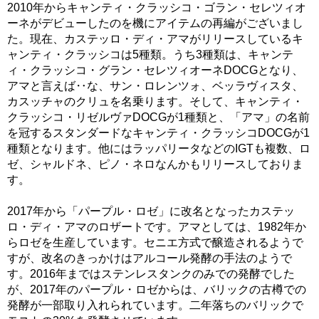
2010年からキャンティ・クラッシコ・ゴラン・セレツィオ
ーネがデビューしたのを機にアイテムの再編がございまし
た。現在、カステッロ・ディ・アマがリリースしているキ
ャンティ・クラッシコは5種類。うち3種類は、キャンテ
ィ・クラッシコ・グラン・セレツィオーネDOCGとなり、
アマと言えば‥な、サン・ロレンツォ、ベッラヴィスタ、
カスッチャのクリュを名乗ります。そして、キャンティ・
クラッシコ・リゼルヴァDOCGが1種類と、「アマ」の名前
を冠するスタンダードなキャンティ・クラッシコDOCGが1
種類となります。他にはラッパリータなどのIGTも複数、ロ
ゼ、シャルドネ、ピノ・ネロなんかもリリースしておりま
す。
2017年から「パープル・ロゼ」に改名となったカステッ
ロ・ディ・アマのロザートです。アマとしては、1982年か
らロゼを生産しています。セニエ方式で醸造されるようで
すが、改名のきっかけはアルコール発酵の手法のようで
す。2016年まではステンレスタンクのみでの発酵でした
が、2017年のパープル・ロゼからは、バリックの古樽での
発酵が一部取り入れられています。二年落ちのバリックで