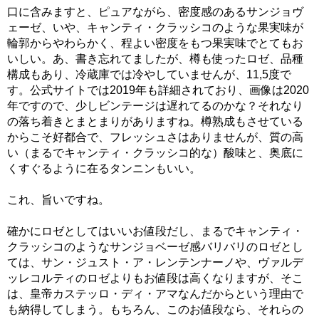
口に含みますと、ピュアながら、密度感のあるサンジョヴ
ェーゼ、いや、キャンティ・クラッシコのような果実味が
輪郭からやわらかく、程よい密度をもつ果実味でとてもお
いしい。あ、書き忘れてましたが、樽も使ったロゼ、品種
構成もあり、冷蔵庫では冷やしていませんが、11,5度で
す。公式サイトでは2019年も詳細されており、画像は2020
年ですので、少しビンテージは遅れてるのかな？それなり
の落ち着きとまとまりがありますね。樽熟成もさせている
からこそ好都合で、フレッシュさはありませんが、質の高
い（まるでキャンティ・クラッシコ的な）酸味と、奥底に
くすぐるように在るタンニンもいい。
これ、旨いですね。
確かにロゼとしてはいいお値段だし、まるでキャンティ・
クラッシコのようなサンジョベーゼ感バリバリのロゼとし
ては、サン・ジュスト・ア・レンテンナーノや、ヴァルデ
ッレコルティのロゼよりもお値段は高くなりますが、そこ
は、皇帝カステッロ・ディ・アマなんだからという理由で
も納得してしまう。もちろん、このお値段なら、それらの