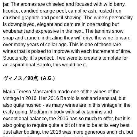
jar. The aromas are chiseled and focused with wild berry,
licorice, candied orange peel, campfire ash, rusted iron,
crushed graphite and pencil shaving. The wine's personality
is downplayed, elegant and demure in one tasting but
exuberant and expressive in the next. The tannins show
snap and crunch, indicating they will drive the wine forward
over many years of cellar age. This is one of those rare
wines that is poised to improve with each increment of time.
Structurally, it is perfect. If we were to create a template for
an aspirational Barolo, this would be it.
ヴィノス／98点（A.G.）
Maria Teresa Mascarello made one of the wines of the
vintage in 2016. Her 2016 Barolo is soft and sensual, but
also quite hushed - as many wines are in this vintage in the
early going. Medium in body with silky tannins and
exceptional balance, the 2016 has so much to offer, but it is
also going to require quite a bit of time to be at its very best.
Just after bottling, the 2016 was more generous and rich, but