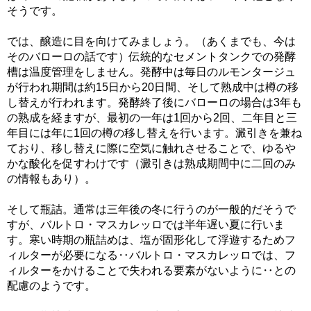
そうです。
では、醸造に目を向けてみましょう。（あくまでも、今は
そのバローロの話です）伝統的なセメントタンクでの発酵
槽は温度管理をしません。発酵中は毎日のルモンタージュ
が行われ期間は約15日から20日間、そして熟成中は樽の移
し替えが行われます。発酵終了後にバローロの場合は3年も
の熟成を経ますが、最初の一年は1回から2回、二年目と三
年目には年に1回の樽の移し替えを行います。澱引きを兼ね
ており、移し替えに際に空気に触れさせることで、ゆるや
かな酸化を促すわけです（澱引きは熟成期間中に二回のみ
の情報もあり）。
そして瓶詰。通常は三年後の冬に行うのが一般的だそうで
すが、バルトロ・マスカレッロでは半年遅い夏に行いま
す。寒い時期の瓶詰めは、塩が固形化して浮遊するためフ
ィルターが必要になる‥バルトロ・マスカレッロでは、フ
ィルターをかけることで失われる要素がないように‥との
配慮のようです。