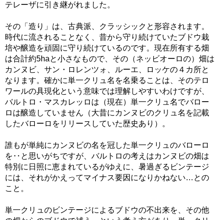
テレーザに引き継がれました。
その「造り」は、古典派、クラッシックと形容されます。
時代に流されることなく、昔から守り続けていたブドウ栽
培や醸造を頑固に守り続けているのです。現在所有する畑
は合計約5haと小さなもので、その（ネッビオーロの）畑は
カンヌビ、サン・ロレンツォ、ルーエ、ロッケの４カ所と
なります。確かに単一クリュ名を名乗ることは、そのテロ
ワールの具現化という意味では理解しやすいわけですが、
バルトロ・マスカレッロは（現在）単一クリュ名でバロー
ロは醸造していません（大昔にカンヌビのクリュ名を記載
したバローロをリリースしていた歴史あり）。
誰もが単純にカンヌビの名を冠した単一クリュのバローロ
を‥と思いがちですが、バルトロの考えはカンヌビの畑は
特別に日照に恵まれているがゆえに、暑過ぎるビンテージ
には、それがかえってマイナス要因になりかねない…との
こと。
単一クリュのビンテージによるブドウの不出来を、その他