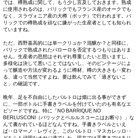
では、樽熟成に関して、もう少し言及しておきます。熟成
に使用されるのは、バリックでもフランス産のオークでも
なく、スラヴォニア産の大樽（ボッテ）で行われます。バ
リックでの樽熟成を頑なに嫌がった生産者としても知られ
ていますね。
ただ、西野嘉高的には単一クリュか？混醸か？と同様に、
バリックで熟成されたバローロを否定するつもりはありま
せん。生産者の思想はそれぞれ尊重したいと思いますし、
多様化は決して悪いことではないし、そのビンテージによ
って醸造や方法が変わるように樽材、樽の大きさも‥変わ
る、違って当然ですよね。要は飲んでみて「過ぎないこ
と」の確認です。
晩年、足を不自由にしたバルトロは畑に出る事ができず
に、一部ボトルに手書きラベルを付けていたのも有名なエ
ビソードですね。特に「NO BARRIQUE NO
BERLUSCONI（バリックとベルルスコーニはお断り）」な
んて書かれているほどなんですね。手書きラベルといえ
ば‥ロマーノ・レヴィと、このバルトロ・マスカレッロ‥
どちらも頑固なオヤジ達でした。現在では手書きではあり