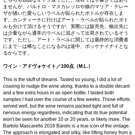
ませんが、バルトロ・マスカレッロや娘のマリア・テレー
ザが描いた愛らしいラベルが貼られたボトルが存在しま
す。カンティーナに行けばアート・ラベルが貼られたボト
ルも分けて頂けるそうですが、実際には販売先、輸出先に
は少量ながら通常のラベルに混ざって出荷されているそう
です。ただし、アート・ラベルに関しては最終的な消費者
にまで‥は稀なことになるのは途中、ポッケナイナイとな
るからです。
ワイン・アドヴォケイト／100点（M.L.）
This is the stuff of dreams. Tasted so young, I did a lot of
coaxing to nudge the wine along, thanks to a double decant
and a few extra hours in an open bottle. I tasted both
samples I had over the course of a few weeks. Those efforts
served well, but the wine remains packed tight and full of
nervous energy regardless, indicating that its true potential
won't be seen for another 10 or 20 years, or likely more. The
Bartolo Mascarello 2016 Barolo is a true icon of the vintage.
The approach is elongated and silky, like lifting honey from a