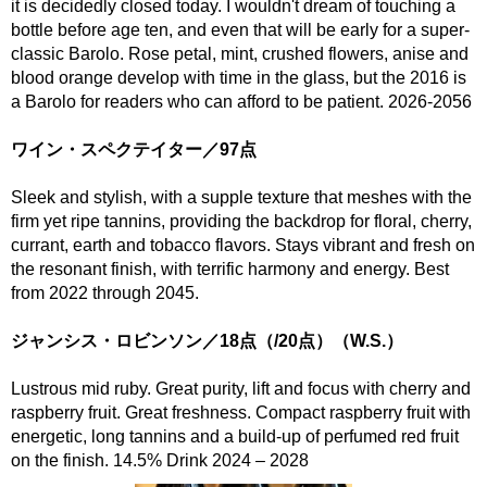
it is decidedly closed today. I wouldn't dream of touching a
bottle before age ten, and even that will be early for a super-
classic Barolo. Rose petal, mint, crushed flowers, anise and
blood orange develop with time in the glass, but the 2016 is
a Barolo for readers who can afford to be patient. 2026-2056
ワイン・スペクテイター／97点
Sleek and stylish, with a supple texture that meshes with the
firm yet ripe tannins, providing the backdrop for floral, cherry,
currant, earth and tobacco flavors. Stays vibrant and fresh on
the resonant finish, with terrific harmony and energy. Best
from 2022 through 2045.
ジャンシス・ロビンソン／18点（/20点）（W.S.）
Lustrous mid ruby. Great purity, lift and focus with cherry and
raspberry fruit. Great freshness. Compact raspberry fruit with
energetic, long tannins and a build-up of perfumed red fruit
on the finish. 14.5% Drink 2024 – 2028