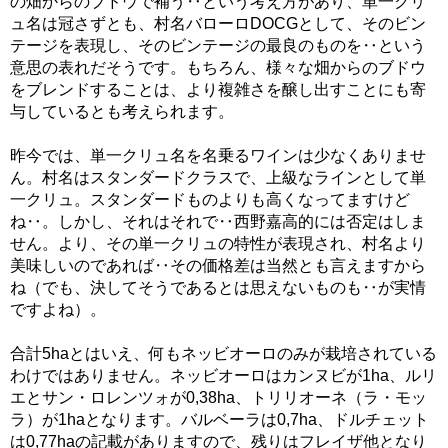
の畑からのブドウで補う‥という考え方があり、単一クリ
ュ名は冠さずとも、村名バローロDOCGとして、そのビン
テージを表現し、そのビンテージの最良のものを‥という
意思の表れだそうです。もちろん、様々な畑からのブドウ
をブレンドすることは、より複雑さを醸し出すことにも寄
与しているとも考えられます。
昨今では、単一クリュ名を名乗るワインは少なくありませ
ん。村名はスタンダードクラスで、上級なラインとして単
一クリュ。スタンダードものよりも高くなってますけど
ね‥。しかし、それはそれで‥西野嘉高的には否定はしま
せん。より、その単一クリュの特性が表現され、村名より
美味しいのであれば‥その価格差は当然とも言えますから
ね（でも、決してそうであるとは思えないものも‥が実情
ですよね）。
合計5haとはいえ、何もネッビオーロのみが栽培されている
わけではありません。ネッビオーロはカンヌビが1ha、ルリ
エとサン・ロレンツォが0,38ha、トリリオーネ（ラ・モッ
ラ）が1haとなります。バルベーラは0,7ha、ドルチェット
は0,77haの記載がありますので、残りはフレイザ他となり