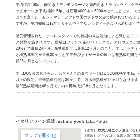
平均標高400m、南向きのモンテマラーノと南西向きミラベッラ・エクラ
ッビオーロは平均樹齢15年、株密度4000本～6000本とのことです。
は？と言うと、モンテマラーノブドウ園のブドウのみで醸されているようで
ですが、平均樹齢は12年とリゼルヴァでないラディーチよりも若いよう
温度管理されたステンレスタンクでの長期の果皮浸透による醸しとアル
ク発酵が施されます。熟成はフランス産のバリックと、スロヴェニア産の
20%）で最低24ヶ月、瓶熟成期間は最低12ヶ月とのこと。では、ラデ
と樽熟成期間が最低30ヶ月と半年伸びますが一番の違いは瓶熟成期間と
低36ヶ月となっています。
ではDOC法のおさらい。もちろんこのタウラージはDOCG銘柄ですね。
以上の規定。最低熟成期間は36ヶ月で、内木樽熟成が12ヶ月となります
最低熟成期間は48ヶ月で、内木樽熟成が18ヶ月となります。
イタリアワイン通販 nishino yoshitaka +plus
［運営］
株式会社ニシノ酒店
（
会社
［住所］ 544-0032 大阪府大阪市生野