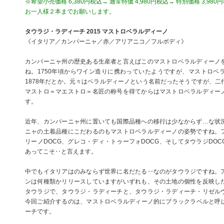
※希望小売価格 6,380円税込→ 通常特価 4,980円税込→ 特別価格 3,980
お一人様２本までお願いします。
タウラジ・ラディーチ 2015 マストロベラルディーノ
《イタリア／カンパーニャ／赤／アリアニコ／フルボディ》
カンパーニャ州の歴史ある生産者と言えばこのマストロベラルディーノ
ね。1750年頃からワイン造りに携わっていたようですが、マストロベ
1878年だとか。元々はベラルディーノという名前だったそうですが、二
マストロ＝マエストロ＝名匠の称号を得てからはマストロベラルディー
す。
近年、カンパーニャ州に置いても国際品種への移行は少なからず…な状
ニャの土着品種にこだわるのもマストロベラルディーノの姿勢ですね。
リーノDOCG、グレコ・ディ・トゥーフォDOCG、そしてタウラジDO
あってこそ‥と言えます。
中でもイタリアはのみならず世界に名だたる‥なのがタウラジですね。
ンは何種類かリリースしていますがいずれも、その土地の個性を反映し
タウラジで、タウラジ・ラディーチと、タウラジ・ラディーチ・リゼル
今回ご紹介するのは、マストロベラルディーノ的にブラックラベルと呼ば
ーチです。