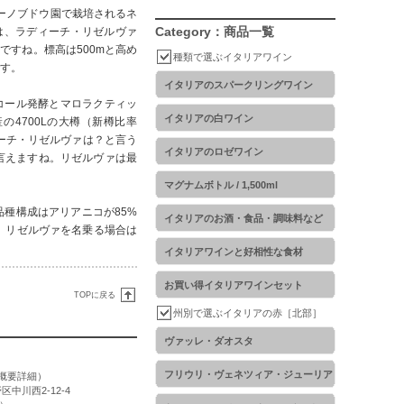
ーノブドウ園で栽培されるネ
Category：商品一覧
では、ラディーチ・リゼルヴァ
すね。標高は500mと高め
種類で選ぶイタリアワイン
です。
イタリアのスパークリングワイン
コール発酵とマロラクティッ
イタリアの白ワイン
4700Lの大樽（新樽比率
ィーチ・リゼルヴァは？と言う
イタリアのロゼワイン
言えますね。リゼルヴァは最
マグナムボトル / 1,500ml
品種構成はアリアニコが85%
イタリアのお酒・食品・調味料など
。リゼルヴァを名乗る場合は
イタリアワインと好相性な食材
お買い得イタリアワインセット
TOPに戻る
州別で選ぶイタリアの赤［北部］
ヴァッレ・ダオスタ
フリウリ・ヴェネツィア・ジューリア
概要詳細
）
区中川西2-12-4