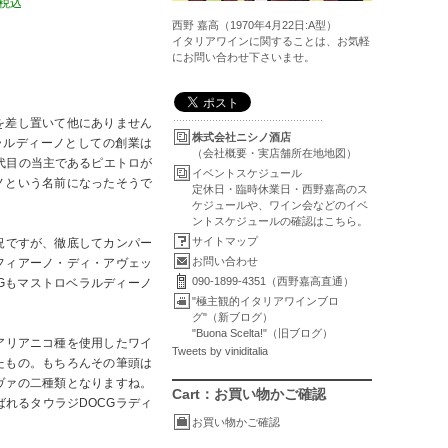
円税込
西野 嘉高（1970年4月22日:A型）
イタリアワインに関することは、お気軽
にお問い合わせ下さいませ。
を差し置いて他にありません
株式会社ニシノ酒店
ラルディーノとしての創業は
（会社概要・実店舗所在地地図）
代目の当主であるピエトロが
イベントスケジュール
ノという名前になったそうで
定休日・臨時休業日・西野嘉高のス
ケジュールや、ワイン会などのイベ
ントスケジュールの確認はこちら。
サイトマップ
況ですが、徹底してカンパー
お問い合わせ
フィアーノ・ディ・アヴェッ
090-1899-4351（西野嘉高直通）
CGもマストロベラルディーノ
"極主観的イタリアワインブロ
グ"（新ブログ）
"Buona Scelta!"（旧ブログ）
アリアニコ種を使用したワイ
Tweets by viniditalia
たもの。もちろんその筆頭は
ヴァの二種類となりますね。
Cart：お買い物かご確認
れるタウラジDOCGラディ
お買い物かご確認