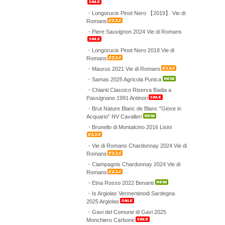
・Longorucis Pinot Nero 【2019】 Vie di
Romans
・Piere Sauvignon 2024 Vie di Romans
・Longorucis Pinot Nero 2018 Vie di
Romans
・Maurus 2021 Vie di Romans
・Samas 2025 Agricola Punica
・Chianti Classico Riserva Badia a
Passignano 1991 Antinori
・Brut Nature Blanc de Blanc "Giove in
Acquario" NV Cavalleri
・Brunello di Montalcino 2016 Lisini
・Vie di Romans Chardonnay 2024 Vie di
Romans
・Ciampagnis Chardonnay 2024 Vie di
Romans
・Etna Rosso 2022 Benanti
・Is Argiolas Vermentinodi Sardegna
2025 Argiolas
・Gavi del Comune di Gavi 2025
Monchiero Carbone