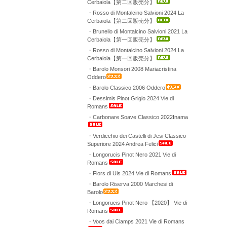
Cerbaiola【第二回販売分】
・Rosso di Montalcino Salvioni 2024 La
Cerbaiola【第二回販売分】
・Brunello di Montalcino Salvioni 2021 La
Cerbaiola【第一回販売分】
・Rosso di Montalcino Salvioni 2024 La
Cerbaiola【第一回販売分】
・Barolo Monsori 2008 Mariacristina
Oddero
・Barolo Classico 2006 Oddero
・Dessimis Pinot Grigio 2024 Vie di
Romans
・Carbonare Soave Classico 2022Inama
・Verdicchio dei Castelli di Jesi Classico
Superiore 2024 Andrea Felici
・Longorucis Pinot Nero 2021 Vie di
Romans
・Flors di Uis 2024 Vie di Romans
・Barolo Riserva 2000 Marchesi di
Barolo
・Longorucis Pinot Nero 【2020】 Vie di
Romans
・Voos dai Ciamps 2021 Vie di Romans