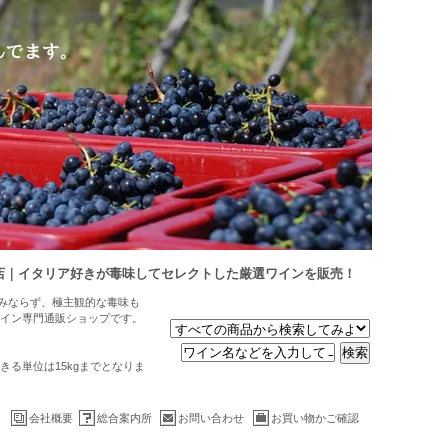
店｜イタリア好きが毒味してセレクトした厳選ワインを販売！
のみならず、極主観的な毒味も
イン専門通販ショップです。
る単位は15kgまでとなりま
会社概要
総合案内所
お問い合わせ
お買い物かご確認