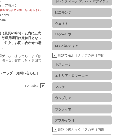
用）
トレンティーノ アルト・アディジェ
トショップ専用）
携帯電話までお問い合わせ下さい。
ピエモンテ
a.com/
.com
ヴェネト
時間（最長48時間）以内に正式
リグーリア
。毎週月曜日は定休日となっ
にご注文、お問い合わせの場
ロンバルディア
す。
州別で選ぶイタリアの赤［中部］
問がございましたら、まずは
。様々なご質問に対する回答
トスカーナ
トマップ
｜
お問い合わせ
｜
エミリア・ロマーニャ
TOPに戻る
マルケ
ウンブリア
ラッツィオ
アブルッツオ
州別で選ぶイタリアの赤［南部］