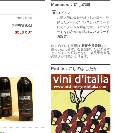
Members：にしの組
ログイン
ご購入時に会員登録された場合、登
2020/11/20
録したメールアドレスとパスワード
3,980円(税込)
にてログインが可能です。（パスワ
ードをお忘れのお客様→
パスワード
SOLD OUT
再設定
）
はじめてのお客様は
新規会員登録
をお
薦めいたします。会員登録いただきます
とログインが可能となり、会員限定商品
の購入が可能となります。
Profile：にしのよしたか