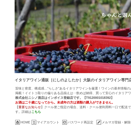
イタリアワイン通販［にしのよしたか］大阪のイタリアワイン専門
旨味と密度、構成感…"らしさ"あるイタリアワインを厳選！ワインの基本情報
掲載！イイトコ取りの偏りある品揃えは‥飲めば納得、買って安心のイタリアワ
株式会社ニシノ酒店はインボイス登録店です。【T9120001018392】
お酒は二十歳になってから。未成年の方は酒類の購入ができません。
【
重要なお知らせ
】クール便ご指定の場合、送料・クール便利用料一口で配送でき
す。詳細は
こちら
HOME
マイアカウント
パスワード再設定
メルマガ登録・解除