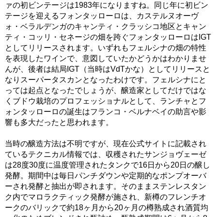
ァの初ビンテージは1983年になりますね。同じ年に初ビン
テージを迎えるフォンタッローロは、カステルヌオーヴ
ォ・ベラルデンガのキャンティ・クラッシコ地区とキャン
ティ・コッリ・セネージの畑を跨ぐフォンタッローロはIGT
としてリリースされます。いずれもフェルシナの畑の特性
を表現したワインで、意図していたかどうかはわかりませ
んが、後者は結局IGT（当時はVdTかな）としてリリースと
なりスーパータスカンとなったわけです。フェルシナにと
っては起点となったでしょうが、醸造家としてだけではな
くブドウ栽培のプロフェッショナルとして、ランチャとフ
ォンタッローロの誕生はフランコ・ベルナベイの助言や影
響も多大だったと思われます。
当時の醸造方法は不明ですが、現在公式サイトに記載され
ているテクニカル情報では、収穫されたサンジョヴェーゼ
は28度30度に温度管理されたタンクで16日から20日の醸し
発酵。期間中は毎日パンチダウンや定期的なポンプオーバ
ーされ発酵と抽出が即されます。そのままステンレスタン
ク内でマロラクティック発酵が施され、新樽のフレンチオ
ークのバリックで約18ヶ月から20ヶ月の樽熟成され酒質均