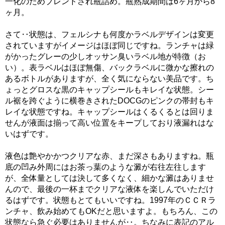
一化のためブレンドされ瓶詰め。瓶熟成期間は6ヶ月から8
ヶ月。
さて‥状態は、フェルシナも何度かラベルデザインは変更
されていますがイメージはほぼ同じですね。ランチャは緑
がかったグレーの少しオッサン臭いラベル地が特徴（お
い）。表ラベルはほぼ無傷、バックラベルに微かな擦れの
あるボトルがありますが、全く気にならない美品です。ち
ょっとグロスな黒のキャップシールもキレイな状態。シー
ル裾を跨ぐように横巻きされたDOCGのピンクの帯封もキ
レイな状態ですね。キャップシールはくるくるとは回りま
せんが液面は揃って高い位置をキープしており液漏れはな
いはずです。
液色は艶やかかつクリアな赤、まだ深さもありますね。瓶
底の凹み外周にはお茶っ葉のような澱が右往左往します
が、全体量としては決して多くなく、細かな澱はありませ
んので、最後の一杯までクリアな液体を楽しんでいただけ
るはずです。状態もとてもいいですね。1997年のＣＣＲラ
ンチャ、飲み始めてもOKだと思いますよ。もちろん、この
状態なら急ぐ必要はありませんが‥。ちなみに表記のアル