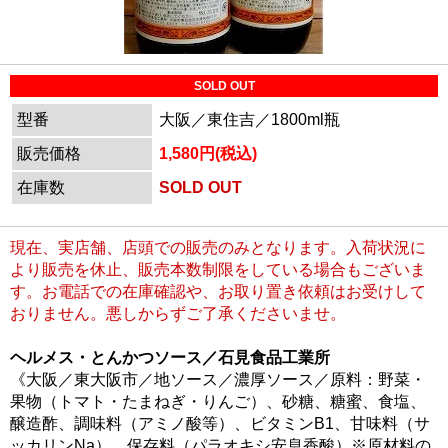
SOLD OUT
型番
大阪／東住吉／1800ml瓶
販売価格
1,580円(税込)
在庫数
SOLD OUT
現在、実店舗、店頭での販売のみとなります。入荷状況に
より販売を休止、販売本数制限をしている場合もございま
す。お電話での在庫確認や、お取り置き依頼はお受けして
おりません。悪しからずご了承くださいませ。
ヘルメス・とんかつソース／石見食品工業所
《大阪／東大阪市／地ソース／濃厚ソース／原料：野菜・
果物（トマト・たまねぎ・りんご）、砂糖、糖蜜、食塩、
醸造酢、調味料（アミノ酸等）、ビタミンB1、甘味料（サ
ッカリンNa）、保存料（パラオキシ安息香酸）※原材料の