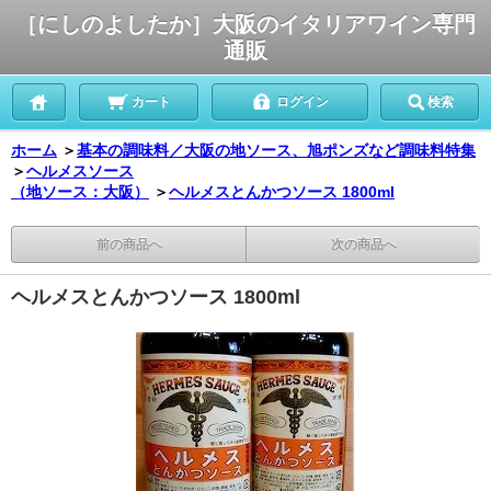
［にしのよしたか］大阪のイタリアワイン専門
通販
カート
ログイン
検索
ホーム
＞
基本の調味料／大阪の地ソース、旭ポンズなど調味料特集
＞
ヘルメスソース
（地ソース：大阪）
＞
ヘルメスとんかつソース 1800ml
前の商品へ
次の商品へ
ヘルメスとんかつソース 1800ml