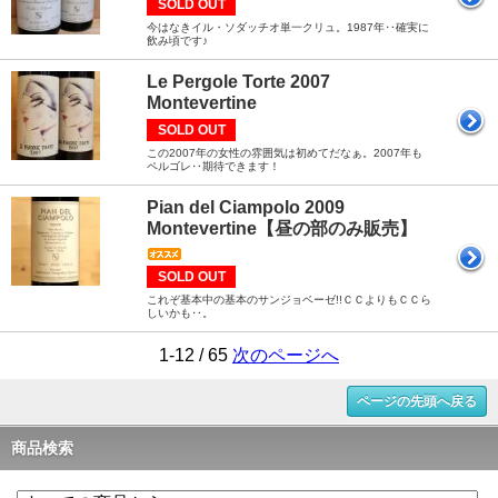
SOLD OUT
今はなきイル・ソダッチオ単一クリュ。1987年‥確実に
飲み頃です♪
Le Pergole Torte 2007
Montevertine
SOLD OUT
この2007年の女性の雰囲気は初めてだなぁ。2007年も
ペルゴレ‥期待できます！
Pian del Ciampolo 2009
Montevertine【昼の部のみ販売】
SOLD OUT
これぞ基本中の基本のサンジョベーゼ!!ＣＣよりもＣＣら
しいかも‥。
1-12 / 65
次のページへ
ページの先頭へ戻る
商品検索