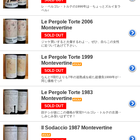
SOLD OUT
レ・ペルゴレ・トルテの1996年は‥ちょっとズルイ女ラ
ベル♪
Le Pergole Torte 2006
Montevertine
SOLD OUT
ジャケ買いすると火傷するわよ‥。ぜひ、自らこの女性
に近づいてあげて下さい。
Le Pergole Torte 1999
Montevertine
SOLD OUT
なんと!!現行よりも7年の追熟成を経た超優良1999年が‥
同じ価格でっ!!
Le Pergole Torte 1983
Montevertine
SOLD OUT
顔ナシが故にこの価格が実現!!ペルゴレ・トルテの古酒‥
しみじみ旨いはずです！
Il Sodaccio 1987 Montevertine