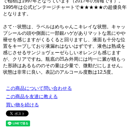
で植樹は1997年となっています（2017年の情報です）。
1995年は公式ビンテージチャートで★★★★★の超優良年
となります。
さて‥状態は、ラベルはめちゃんこキレイな状態。キャッ
プシールの頭や側面に一部銀ハゲがありマットな黒にやや
褪せを感じますがくるくると回りますし、液面も十分な位
置をキープしており液漏れはないはずです。液色は熟成を
感じさせるサンジョヴェーゼらしいオレンジも感じます
が、クリアですね。瓶底の凹み外周には均一に澱が積もっ
た形跡はあるもののその量は少量で、微動だにしません。
状態は非常に良い。表記のアルコール度数は12,5度。
この商品について問い合わせる
この商品を友達に教える
買い物を続ける