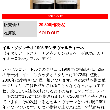
SOLD OUT
販売価格
39,800円(税込)
在庫数
SOLD OUT
イル・ソダッチオ 1995 モンテヴェルティーネ
《イタリア／トスカーナ／赤／サンジョベーゼ90%、カナ
イオーロ10%／フルボディ》
レ・ペルゴレ・トルテのクリュは1968年に植樹された2ha
の単一畑。イル・ソダッチオのクリュは1972年に植樹、
2000年に改植された単一畑となります。その改植を期に単
一クリュとしては瓶詰めされることがなくなったようです
ね。次に古い植樹の畑となるとその名もモンテヴェルティ
ーネの畑で1982年に植樹されましたが2008年植え替えされ
ています。その次は‥るとセル・ヴォーレという畑が1997
年となっています。いつか樹齢が上がれば単一で詰められ