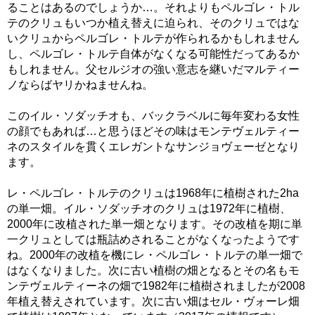
ることはあるのでしょうか…。それよりもペルゴレ・トル
テのクリュもいつか植え替えに迫られ、そのクリュではな
いクリュからペルゴレ・トルテが作られるかもしれません
し、ペルゴレ・トルテ自体がなくなる可能性だってあるか
もしれません。父セルジオの強い意志を継いだマルティー
ノならばヤリかねませんね。
このイル・ソダッチオも、バックラベルに毎年変わる女性
の顔でもあれば…と思うほどその味はモンテヴェルティー
ネのスタイルを貫くエレガントなサンジョヴェーゼとなり
ます。
レ・ペルゴレ・トルテのクリュは1968年に植樹された2ha
の単一畑。イル・ソダッチオのクリュは1972年に植樹、
2000年に改植された単一畑となります。その改植を期に単
一クリュとしては瓶詰めされることがなくなったようです
ね。2000年の改植を機にレ・ペルゴレ・トルテの単一畑で
はなくなりました。次に古い植樹の畑となるとその名もモ
ンテヴェルティーネの畑で1982年に植樹されましたが2008
年植え替えされています。次に古い畑はセル・ヴォーレ畑