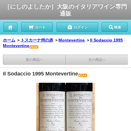
［にしのよしたか］大阪のイタリアワイン専門
通販
カート
ログイン
検索
ホーム
＞
トスカーナ州の赤
＞
Montevertine
＞
Il Sodaccio 1995
Montevertine
前の商品へ
次の商品へ
Il Sodaccio 1995 Montevertine