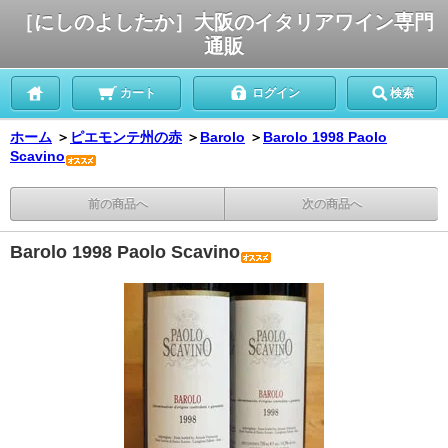
［にしのよしたか］大阪のイタリアワイン専門
通販
カート
ログイン
検索
ホーム
＞
ピエモンテ州の赤
＞
Barolo
＞
Barolo 1998 Paolo
Scavino
前の商品へ
次の商品へ
Barolo 1998 Paolo Scavino