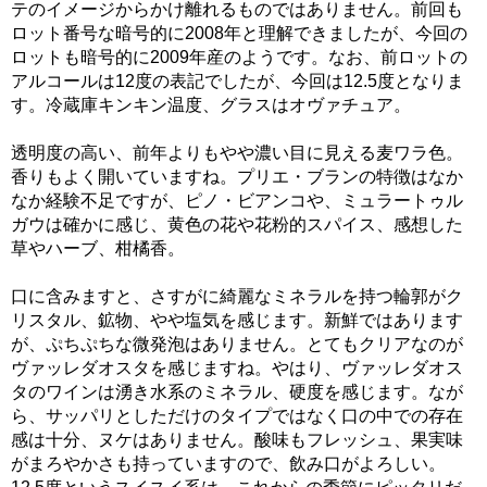
テのイメージからかけ離れるものではありません。前回も
ロット番号な暗号的に2008年と理解できましたが、今回の
ロットも暗号的に2009年産のようです。なお、前ロットの
アルコールは12度の表記でしたが、今回は12.5度となりま
す。冷蔵庫キンキン温度、グラスはオヴァチュア。
透明度の高い、前年よりもやや濃い目に見える麦ワラ色。
香りもよく開いていますね。プリエ・ブランの特徴はなか
なか経験不足ですが、ピノ・ビアンコや、ミュラートゥル
ガウは確かに感じ、黄色の花や花粉的スパイス、感想した
草やハーブ、柑橘香。
口に含みますと、さすがに綺麗なミネラルを持つ輪郭がク
リスタル、鉱物、やや塩気を感じます。新鮮ではあります
が、ぷちぷちな微発泡はありません。とてもクリアなのが
ヴァッレダオスタを感じますね。やはり、ヴァッレダオス
タのワインは湧き水系のミネラル、硬度を感じます。なが
ら、サッパリとしただけのタイプではなく口の中での存在
感は十分、ヌケはありません。酸味もフレッシュ、果実味
がまろやかさも持っていますので、飲み口がよろしい。