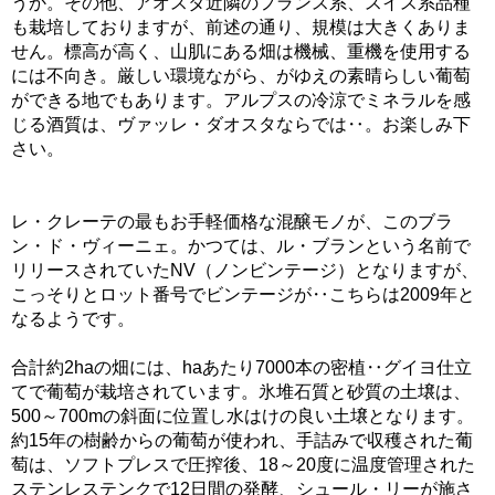
うか。その他、アオスタ近隣のフランス系、スイス系品種
も栽培しておりますが、前述の通り、規模は大きくありま
せん。標高が高く、山肌にある畑は機械、重機を使用する
には不向き。厳しい環境ながら、がゆえの素晴らしい葡萄
ができる地でもあります。アルプスの冷涼でミネラルを感
じる酒質は、ヴァッレ・ダオスタならでは‥。お楽しみ下
さい。
レ・クレーテの最もお手軽価格な混醸モノが、このブラ
ン・ド・ヴィーニェ。かつては、ル・ブランという名前で
リリースされていたNV（ノンビンテージ）となりますが、
こっそりとロット番号でビンテージが‥こちらは2009年と
なるようです。
合計約2haの畑には、haあたり7000本の密植‥グイヨ仕立
てで葡萄が栽培されています。氷堆石質と砂質の土壌は、
500～700mの斜面に位置し水はけの良い土壌となります。
約15年の樹齢からの葡萄が使われ、手詰みで収穫された葡
萄は、ソフトプレスで圧搾後、18～20度に温度管理された
ステンレステンクで12日間の発酵、シュール・リーが施さ