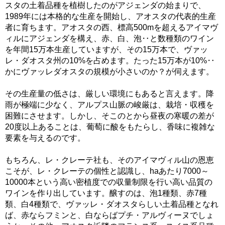
スタの土着品種を植樹したのがアジェンダの始まりで、
1989年には本格的な生産を開始し、アオスタの代表的生産
者に育ちます。アオスタの西、標高500mを超えるアイマヴ
ィルにアジェンダを構え、赤、白、泡‥と数種類のワイン
を年間15万本生産していますが、その15万本で、ヴァッ
レ・ダオスタ州の10%を占めます。たった15万本が10%‥
かにヴァッレダオスタの規模が小さいのか？が伺えます。
その生産量の低さは、厳しい環境にもあると言えます。降
雨が極端に少なく、アルプス山脈の峻厳は、栽培・収穫を
困難にさせます。しかし、そこのとから昼夜の寒暖の差が
20度以上あることは、葡萄に酸をもたらし、香味に複雑な
要素を与えるのです。
もちろん、レ・クレーテ社も、そのアイマヴィル山の恩恵
こそが、レ・クレーテの個性と認識し、haあたり7000～
10000本という高い密植度での収量制限を行い高い品質の
ワインを作り出しています。醸すのは、泡1種類、赤7種
類、白4種類で、ヴァッレ・ダオスタらしい土着品種となれ
ば、赤ならフミンと、白ならばプチ・アルヴィーヌでしょ