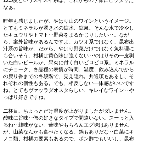
12.5度というスイスイ系は、これからの季節にピッタリだ
なぁ。
昨年も感じましたが、やはり山のワインというイメージ。
とてもミネラルが湧き水の鉱水、鉱泉。そんな水で冷やし
たキュウリやトマト‥野菜をまるかじりしたい‥。なが
ら、案外旨味があるんですよ。カツオ系ではなく、昆布出
汁系の旨味が。だから、やはり野菜だけではなく魚料理に
も合いそう。柑橘は黄色味は強くない‥やはりその一皮剥
いた白いピールか、果肉に付く白いピロピロ系。ミネラル
にチョーク、各品種の表情が時間、温度、飲み込んでから
の戻り香までの各段階で、見え隠れ。共通項もあるし、そ
れぞれの個性もある。でも、相反しない一体感がいいです
ね。とてもヴァッラダオスタらしい、キレイなワイン‥や
っぱり好きですね。
二杯目。ちょっとだけ温度が上がりましたがダレません。
酸味に旨味‥俺の好きなタイプで間違いない。スーっと入
るね‥雑味がない。苦味やもちろんエグ味はありません
が、山菜なんかも食べたくなる。鍋もありだな‥白菜にキ
ノコ類、柑橘の要素もあるので、ポン酢でもいいし、昆布