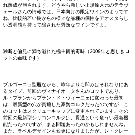
れ熟成が施されます。どうやら新しい正規輸入元のテラヴ
ェールさんの情報では、日本向けの限定ワインのようです
ね。比較的若い樹からの様々な品種の個性をアオスタらし
い透明感を持って醸された秀逸なワインですよ。
独断と偏見に満ち溢れた極主観的毒味（2009年と思しきロ
ットの毒味です）
ブルゴーニュ型瓶ながら、昨年よりも凹みはそれなりにあ
るタイプ。前回のヴィナイオータさんのロットであり、
ル・ブランからブラン・ド・ヴィーニェに変わった最初
は、最新型の穴が貫通した豪勢コルクだったのですが、こ
のロットはスクリューキャップに変更されています。その
前回の最新型シリコンコルクは、貫通という危うい最新機
能だったのですが、まぁ問題あったのかもしれませんね。
また、ラベルデザインも変更になりましたが、レ・クレー