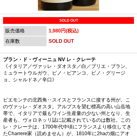
SOLD OUT
販売価格
1,980円(税込)
在庫数
SOLD OUT
ブラン・ド・ヴィーニュ NV レ・クレーテ
《イタリア／ヴァッレ・ダオスタ／白／プリエ・ブラン、
ミュラートウルガウ、ピノ・ビアンコ、ビノ・グリージ
ョ、シャルドネ／辛口》
ピエモンテの北西角‥スイスとフランスに接する州が、こ
のヴァッレ・ダオスタ。アルプスを望む標高の高い山岳地
帯で、イタリアで最もワイン生産量の少ない州となり、生
産者も、ヴォロネッリ誌に記載されているのは数社。この
レ・クレーテは、1700年代中頃にフランスより移住してき
たCharrere家（読めません）が、1810年に2haの畑にアオ