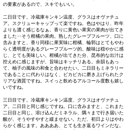
の要素があるので、スキでもいい。
二日目です。冷蔵庫キンキン温度、グラスはオヴァチュ
ア。スクリューキャップって楽ですね。色はやはり、昨年
よりも濃く感じるなぁ。香りに黄色い果実の果肉が出てき
ました‥そう柑橘の果肉。熟したグレープフルーツ、口に
含みますと、香り同様に果実味に柑橘、輪郭はとてもやわ
らく透明度があるグレーフプルーツ的。酸味は穏やかに感
じ、とても美味しい。柑橘が出てきた分、昆布的な出汁は
控えめに感じますが、旨味はキッチリある。余韻もあっ
て、柚子の風味の和食と合わせたい。二日目もミネラリー
であることに代わりはなく、ピカピカに磨き上げられたク
リアな酒質ですね。スイっと飲めるアルコール度数も嬉し
いですね。
三日目です。冷蔵庫キンキン温度、グラスはオヴァチュ
ア。二日目と同じ感じですね。口に含みますと、これまた
二日目と同じ。溶け込んだミネラル、隅々まで行き届いた
酸が、そうやすやすと緩ませない。ただ、初日よりはやわ
らかく感じます。ああああ、とても生き返るワインだな。