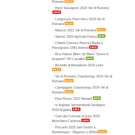
Romans
・Piere Sauvignon 2024 Vie di Romans
・Longorucis Pinot Nero 2018 Vie di
Romans
・Maurus 2021 Vie di Romans
・Samas 2025 Agricola Punica
・Chianti Classico Riserva Badia a
Passignano 1991 Antinori
・Brut Nature Blanc de Blanc "Giove in
Acquario" NV Cavalleri
・Brunello di Montalcino 2016 Lisini
・Vie di Romans Chardonnay 2024 Vie di
Romans
・Ciampagnis Chardonnay 2024 Vie di
Romans
・Etna Rosso 2022 Benanti
・Is Argiolas Vermentinodi Sardegna
2025 Argiolas
・Gavi del Comune di Gavi 2025
Monchiero Carbone
・Percarlo 2015 San Giusto a
Rentennano - Magnum 1,500ml