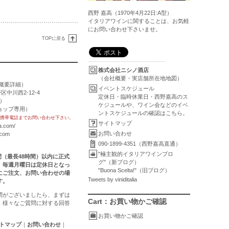
西野 嘉高（1970年4月22日:A型）
イタリアワインに関することは、お気軽
にお問い合わせ下さいませ。
TOPに戻る
株式会社ニシノ酒店
（会社概要・実店舗所在地地図）
概要詳細
）
イベントスケジュール
区中川西2-12-4
定休日・臨時休業日・西野嘉高のス
用）
ケジュールや、ワイン会などのイベ
トショップ専用）
ントスケジュールの確認はこちら。
携帯電話までお問い合わせ下さい。
サイトマップ
a.com/
お問い合わせ
.com
090-1899-4351（西野嘉高直通）
"極主観的イタリアワインブロ
時間（最長48時間）以内に正式
グ"（新ブログ）
。毎週月曜日は定休日となっ
"Buona Scelta!"（旧ブログ）
にご注文、お問い合わせの場
Tweets by viniditalia
す。
問がございましたら、まずは
Cart：お買い物かご確認
。様々なご質問に対する回答
お買い物かご確認
トマップ
｜
お問い合わせ
｜