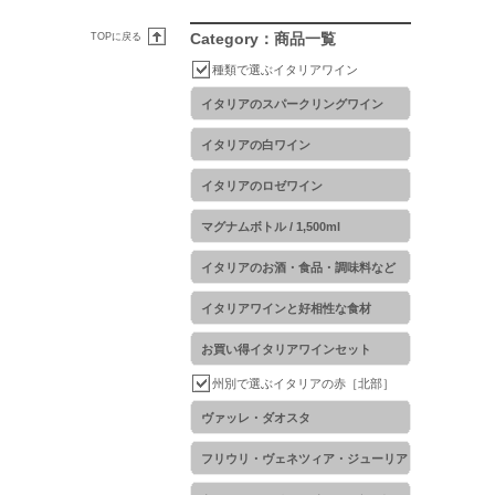
Category：商品一覧
TOPに戻る
種類で選ぶイタリアワイン
イタリアのスパークリングワイン
イタリアの白ワイン
イタリアのロゼワイン
マグナムボトル / 1,500ml
イタリアのお酒・食品・調味料など
イタリアワインと好相性な食材
お買い得イタリアワインセット
州別で選ぶイタリアの赤［北部］
ヴァッレ・ダオスタ
フリウリ・ヴェネツィア・ジューリア