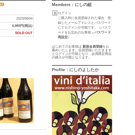
Members：にしの組
ログイン
ご購入時に会員登録された場合、登
2023/08/04
録したメールアドレスとパスワード
6,980円(税込)
にてログインが可能です。（パスワ
ードをお忘れのお客様→
パスワード
SOLD OUT
再設定
）
はじめてのお客様は
新規会員登録
をお
薦めいたします。会員登録いただきます
とログインが可能となり、会員限定商品
の購入が可能となります。
Profile：にしのよしたか