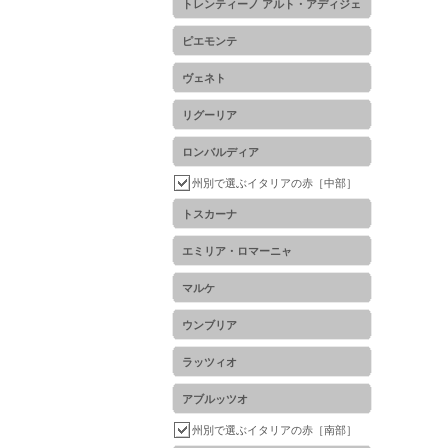
トレンティーノ アルト・アディジェ
ピエモンテ
ヴェネト
リグーリア
ロンバルディア
州別で選ぶイタリアの赤［中部］
トスカーナ
エミリア・ロマーニャ
マルケ
ウンブリア
ラッツィオ
アブルッツオ
州別で選ぶイタリアの赤［南部］