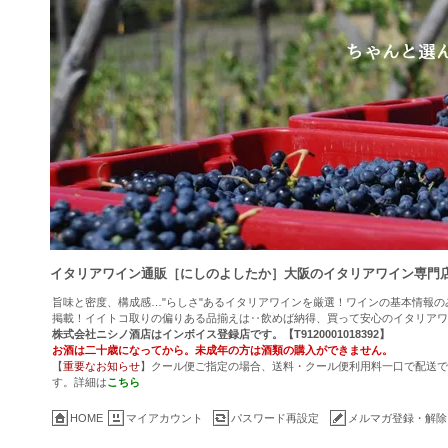
イタリアワイン通販［にしのよしたか］大阪のイタリアワイン専門
旨味と密度、構成感…"らしさ"あるイタリアワインを厳選！ワインの基本情報
掲載！イイトコ取りの偏りある品揃えは‥飲めば納得、買って安心のイタリアワ
株式会社ニシノ酒店はインボイス登録店です。【T9120001018392】
お酒は二十歳になってから。未成年の方は酒類の購入ができません。
【
重要なお知らせ
】クール便ご指定の場合、送料・クール便利用料一口で配送でき
す。詳細は
こちら
HOME
マイアカウント
パスワード再設定
メルマガ登録・解除