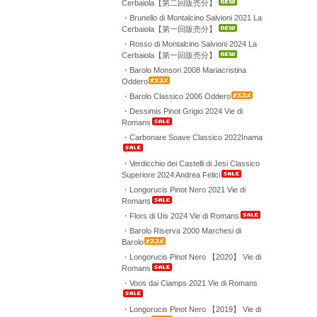
Cerbaiola【第二回販売分】
・Brunello di Montalcino Salvioni 2021 La
Cerbaiola【第一回販売分】
・Rosso di Montalcino Salvioni 2024 La
Cerbaiola【第一回販売分】
・Barolo Monsori 2008 Mariacristina
Oddero
・Barolo Classico 2006 Oddero
・Dessimis Pinot Grigio 2024 Vie di
Romans
・Carbonare Soave Classico 2022Inama
・Verdicchio dei Castelli di Jesi Classico
Superiore 2024 Andrea Felici
・Longorucis Pinot Nero 2021 Vie di
Romans
・Flors di Uis 2024 Vie di Romans
・Barolo Riserva 2000 Marchesi di
Barolo
・Longorucis Pinot Nero 【2020】 Vie di
Romans
・Voos dai Ciamps 2021 Vie di Romans
・Longorucis Pinot Nero 【2019】 Vie di