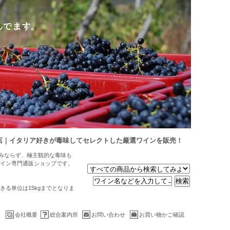
店｜イタリア好きが毒味してセレクトした厳選ワインを販売！
のみならず、極主観的な毒味も
イン専門通販ショップです。
る単位は15kgまでとなりま
会社概要
総合案内所
お問い合わせ
お買い物かご確認