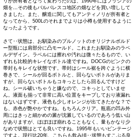
リが所有者となって変わったのは、1990年にはブッシアの
畑を…その後もバルバレスコ地区の畑などを買い増しして
きました。また、醸造に関してもアンティノリが所有者と
なってから、500Lのそれまでよりは小樽も使用するように
なったようです。
さて‥状態は、お馴染みのプルノットのオリジナルボルド
ー型瓶には肩部分に凸モールド。これまたお馴染みのラベ
ルデザイン。ラベルには擦れや汚れは微々たるもので、い
ずれも比較的キレイなボトル達ですね。DOCGのピンクの
帯封もキレイな状態です。帯封はシール裾を跨ぐように横
巻きで、シールが回るボトルと、回らないボトルがありま
すが、回らないボトルもコキっとしたら回るんですけど
ね。シール破いちゃうと嫌なので、コキっとしていませ
ん。液面も揃って非常に高い位置をキープしており液漏れ
はないはずです。液色も少しオレンジが出てきたかな？で
も、赤色が艶やかですね。もちろんクリア。瓶底の凹み外
周にはきっと細かめの澱が沈澱しているのであろう低い山
がありますが、ほぼほぼ崩れることもなく、量もかなり少
なめで状態はとても良いですね。1995年もいいビンテージ
ですよ。現行比20年、こちらも飲み頃‥状態もすこぶる良