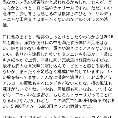
系なカシス系の果実味かと思われるかもしれませんが、ど
ちらかというと、真っ黒のチェリー系ですね。ただ、いい
意味で、少し青さも感じるのは複雑さのひとつ。サルディ
ーニャな田舎臭さはまったくないのがアルジオラスの洗
練。
口に含みますと、輪郭のしっとりとしたやわらかさは2016
年も健全。弾力があり口の中を満たす液体に不足感はな
い。継ぎ目のない密度で、重さや濃さにくどさがないのも
いい。香りから連想した乾いたタンニンもあるが、非常に
キメ細やかで上質。非常に高い完成度は相変わらずだな。
酸味も膨大な果実味に溶け込んで、ビビっと感じる酸味は
ないが、まったく不足感なく構成に寄与していますね、い
い酸を持ってます。こんなに濃密で濃厚だし、14,5度とう
アルコール度数もあるにクドさがないんだな。樽の風味も
嫌味がないですね。いやあ、満足感も高いなあ。いつもな
がら、アッパレな濃密さ。もちろんトゥーリガってことに
なるわけなんだけれども、この酒質で4,000円を斬るのは凄
い。5,980円とか、6,980円クラスの酒質ですよ。
甘味はあるんですが、ちっとも派手じゃない。ワイン単体