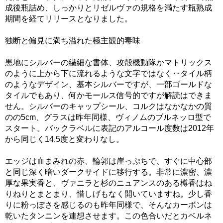
成後瓶詰め、しっかりとリゼルヴァの規格を満たす瓶熟成
期間を経てリリースとなりました。
独断と偏見に満ち溢れた極主観的毒味
黒地にシルバーの繊細な書体、攻殻機動隊かマトリックス
のように上から下に流れるような文字ではなく‥タイル柄
のようなデザイン、基本シルバーですが、一部ゴールドな
タイルでもあり、何かモールス信号的ですが解読はできま
せん。シルバーのキャップシール、コルクはなかなかの質
のの5cm、グラスは昨年同様、ヴィノムのブルネッロ型で
スタート。バックラベルに表記のアルコール度数は2012年
から同じく14.5度と変わりなし。
エッジは血まみれの赤、輪郭は崖っぷちで、すぐに中心部
と同じ深く暗いダークサイドに移行する。非常に濃密、濃
厚な果実香と、ヴァニラと杉のニュアンスのある樽香はね
りねりとまとまり、惜しげもなく開いていますね。少し香
りに粉っぽさを感じるのも昨年同様で、そんなカーボンは
乾いたタンニンを連想させます。この色合いだとカベルネ