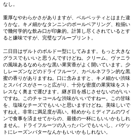
なし。
重厚なやわらかさがありますが、ベルベッティとはまた違
うかな。キメ細かなタンニンのボールベアリング、粒揃い
で幾何学的な飲み口が印象的。計算し尽くされているとす
ると嫌味ですが、完璧なブループリント。
二日目はザルトのボルドー型にしてみます。もっと大きな
グラスでもいいと思うんですけどね。クリーム、ヴァニラ
の風味あるなめらかな黒い果実香がよく開いています。少
しレーズンなどのドライフルーツ、カベルネフラン的な黒
蜜の香りがありますね。口に含みますと、キメ細かい渋味
とスパイスがさーっと広がり、十分な密度の果実味をスト
レスなく奥まで運びます。継ぎ目を感じさせないのがいい
ですね。このチャコールな渋味がいいですねー。この甘味
を、塩味なチーズでもいいと思いますけどね。美味しいで
すねえ。非常に満足度が高い。軽めからミディアムのワイ
ンで食事を済ませてからの、最後の一杯にもいいかもしれ
ません。ドライフルーツの入ったパンでもいいし、バゲッ
トにレーズンバターなんかもいいかもしれない。