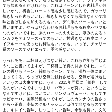
でも飲めるんだけれども、これはドーンとした肉料理が欲
しいかな。樽香にロースト感も少し感じるので、ガッツリ
焼き切った肉もいいし、焼き切らなくても炭塩なんかで塩
味と香ばしさを加えるのもいい。デミ系のソースもいいと
思いますよ。やっぱり合わせるお料理もある程度パワフル
なのがいいですね。豚のロースのええとこ、厚みのあるト
ンカツをデミソースってのもいい。甘過ぎない程度にドラ
イフルーツを使ったお料理もいいかも。いっそ、チェリー
系のソースでジビエって、季節感ないか。。
うっわああ、二杯目えげつない旨い。これも昨年も同じよ
うなこと書いてますが、二杯目こそ真の開きですね。スミ
レの香りもドーン、旨味もグーン、でも、渾然一体にまと
まってくる。やっぱり空気に触れさせる、空気が溶け込む
というのは大事ですね。うん、2015年同様に「整列」して
るのがいいんです。つまり「バランスが良い」ということ
なんですけどね。ついつい、サンジョヴェーゼ、そしてネ
ッビオーロ、国際品種も‥ですが、このカンナウの旨さっ
たら‥正直、南仏のグルナッシュとは似て非なるものです
よ。キレイな旨味、しつこくない旨味、余韻も長い。文句