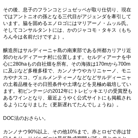
その後、息子のフランコとジュゼッペが取り仕切り、現在
ではアントニオの孫となる三代目がアジェンダを牽引して
います。脇を固めるエノロゴにはマリアーノ・ムッル氏。
そしてコンサルタントには、かのジャコモ・タキス（もち
ろん今は名前だけですよ）。
醸造所はサルディーニャ島の南東部である州都カリアリ近
郊のセルディアーナ村に位置します。セルディアーナを中
心に280haもの自社畑を所有。その海抜は170mから700m
に及ぶなど多種多様で、カンノナウやカリニャーノ、モニ
カやナスコ、ヴェルメンティーノなどなどサルディーニャ
の土着品種をその日照条件や土壌などを見極め栽培してい
ます。初ビンテージの2012年にトレビッキエリの受賞歴も
あるワインとなり、最近ようやく公式サイトにも掲載され
るようになりました（更新遅れてたんでしょうね）。
DOC法のおさらい。
カンノナウ90%以上、その他10%まで。赤とロゼで赤は甘