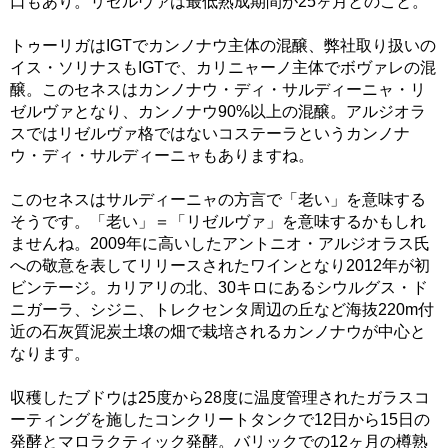
口もあり。リゼルヴァは最低熟成期間が25ヶ月とのこと。
トゥーリガはIGTでカンノナウ主体の混醸、弊社取り扱いの
イス・ソリナスもIGTで、カリニャーノ主体でボヴァレの混
醸。このセネスはカンノナウ・ディ・サルディーニャ・リ
ゼルヴァとなり、カンノナウ90%以上の混醸。アルジオラ
スではリゼルヴァ格ではないコステーラというカンノナ
ウ・ディ・サルディーニャもありますね。
このセネスはサルディーニャの方言で「老い」を意味する
そうです。「老い」＝「リゼルヴァ」を意味するかもしれ
ませんね。2009年に高いしたアントニオ・アルジオラス氏
への敬意を表してリリースされたワインとなり2012年が初
ビンテージ。カリアリの北、30キロにあるシウルグス・ド
ニガーラ、シジニ、トレクセンタ周辺の丘など海抜220m付
近の石灰質泥炭土壌の畑で栽培されるカンノナウが中心と
なります。
収穫したブドウは25度から28度に温度管理されたガラスコ
ーティングを施したコンクリートタンクで12日から15日の
発酵とマロラクティック発酵。バリックでの12ヶ月の樽熟