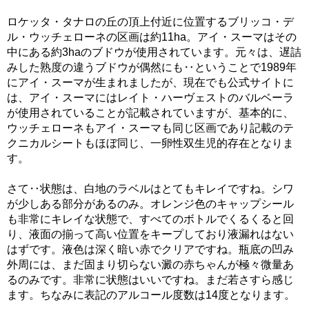
ロケッタ・タナロの丘の頂上付近に位置するブリッコ・デ
ル・ウッチェローネの区画は約11ha。アイ・スーマはその
中にある約3haのブドウが使用されています。元々は、遅詰
みした熟度の違うブドウが偶然にも‥ということで1989年
にアイ・スーマが生まれましたが、現在でも公式サイトに
は、アイ・スーマにはレイト・ハーヴェストのバルベーラ
が使用されていることが記載されていますが、基本的に、
ウッチェローネもアイ・スーマも同じ区画であり記載のテ
クニカルシートもほぼ同じ、一卵性双生児的存在となりま
す。
さて‥状態は、白地のラベルはとてもキレイですね。シワ
が少しある部分があるのみ。オレンジ色のキャップシール
も非常にキレイな状態で、すべてのボトルでくるくると回
り、液面の揃って高い位置をキープしており液漏れはない
はずです。液色は深く暗い赤でクリアですね。瓶底の凹み
外周には、まだ固まり切らない澱の赤ちゃんが極々微量あ
るのみです。非常に状態はいいですね。まだ若さすら感じ
ます。ちなみに表記のアルコール度数は14度となります。