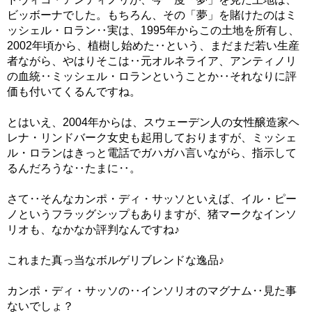
ビッボーナでした。もちろん、その「夢」を賭けたのはミ
ッシェル・ロラン‥実は、1995年からこの土地を所有し、
2002年頃から、植樹し始めた‥という、まだまだ若い生産
者ながら、やはりそこは‥元オルネライア、アンティノリ
の血統‥ミッシェル・ロランということか‥それなりに評
価も付いてくるんですね。
とはいえ、2004年からは、スウェーデン人の女性醸造家ヘ
レナ・リンドバーク女史も起用しておりますが、ミッシェ
ル・ロランはきっと電話でガハガハ言いながら、指示して
るんだろうな‥たまに‥。
さて‥そんなカンポ・ディ・サッソといえば、イル・ピー
ノというフラッグシップもありますが、猪マークなインソ
リオも、なかなか評判なんですね♪
これまた真っ当なボルゲリブレンドな逸品♪
カンポ・ディ・サッソの‥インソリオのマグナム‥見た事
ないでしょ？