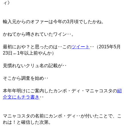
ィ》
輸入元からのオファーは今年の3月頃でしたかね。
かねてから噂されていたワイン‥。
最初におや？と思ったのは‥この
ツイート
‥（2015年5月
23日←1年以上前やんか）
見慣れないクリュ名の記載が‥
そこから調査を始め‥
本年年明けにご案内したカンポ・ディ・マニャコスタの
紹
介文にもチラ書き
‥
マニャコスタの名前にカンポ・ディ‥が付いたことで、こ
れは！と確信した次第。