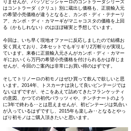
りませんが、パッソピッシャーロのコントラーダシリーズ
はコントラーダ（クリュ）別に蔵出し価格も、正規輸入元
の希望小売価格が違うとなると、カンポ・ディ・テナーリ
ア、カンポ・ディ・カマーギがマニャコスタの価格を上回
る（かもしれない）のはほぼ確実と予想しています。
今回は、いち早く現地オファーに反応しましたので結構お
安く買えており、2本セットでもギリギリ2万斬りが実現し
ています。来春に正規輸入元さんがカンポ・ディ・カマー
ギにおいくら万円の希望小売価格を付けられるかは存じま
せんが、今回のご案内は非常にお買い得のはずです。
そしてトリノーロの初モノはぜひ買って飲んで欲しいと思
います。2014年、トスカーナは決して良いビンテージでは
ないはずですが、そこをあえて詰めてきたフランケッティ
の意図、かつての初代パラッツィや、チンチナートのよう
に3年で終わる‥とは思えませんが、初ビンテージは気合い
が入っているはずですし、2015年も楽しみ‥となるとやっ
ぱり初モノはご購入頂きたいと思います。