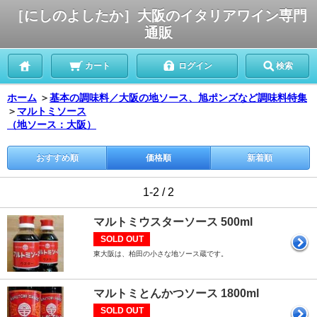
［にしのよしたか］大阪のイタリアワイン専門
通販
カート
ログイン
検索
ホーム
＞
基本の調味料／大阪の地ソース、旭ポンズなど調味料特集
＞
マルトミソース
（地ソース：大阪）
おすすめ順
価格順
新着順
1-2 / 2
マルトミウスターソース 500ml
SOLD OUT
東大阪は、柏田の小さな地ソース蔵です。
マルトミとんかつソース 1800ml
SOLD OUT