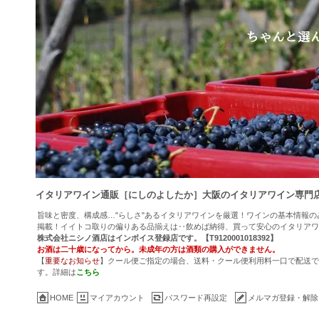
イタリアワイン通販［にしのよしたか］大阪のイタリアワイン専門
旨味と密度、構成感…"らしさ"あるイタリアワインを厳選！ワインの基本情報
掲載！イイトコ取りの偏りある品揃えは‥飲めば納得、買って安心のイタリアワ
株式会社ニシノ酒店はインボイス登録店です。【T9120001018392】
お酒は二十歳になってから。未成年の方は酒類の購入ができません。
【
重要なお知らせ
】クール便ご指定の場合、送料・クール便利用料一口で配送でき
す。詳細は
こちら
HOME
マイアカウント
パスワード再設定
メルマガ登録・解除