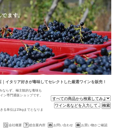
店｜イタリア好きが毒味してセレクトした厳選ワインを販売！
のみならず、極主観的な毒味も
イン専門通販ショップです。
る単位は15kgまでとなりま
会社概要
総合案内所
お問い合わせ
お買い物かご確認