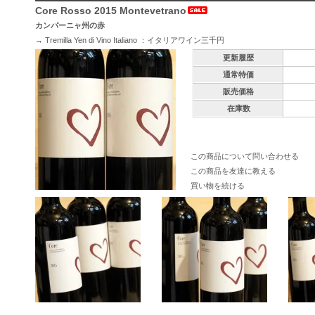
Core Rosso 2015 Montevetrano
カンパーニャ州の赤
→
Tremilla Yen di Vino Italiano ：イタリアワイン三千円
更新履歴
通常特価
販売価格
在庫数
この商品について問い合わせる
この商品を友達に教える
買い物を続ける