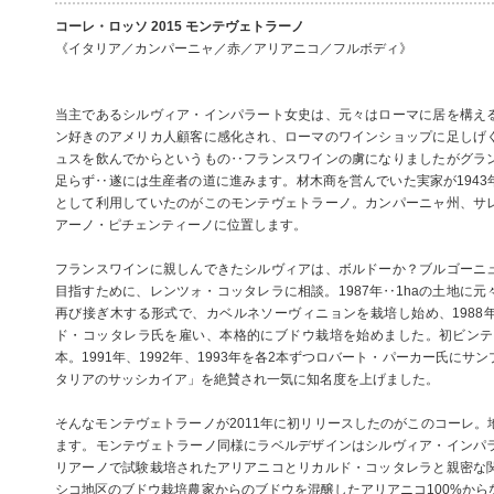
コーレ・ロッソ 2015 モンテヴェトラーノ
《イタリア／カンパーニャ／赤／アリアニコ／フルボディ》
当主であるシルヴィア・インパラート女史は、元々はローマに居を構え
ン好きのアメリカ人顧客に感化され、ローマのワインショップに足しげ
ュスを飲んでからというもの‥フランスワインの虜になりましたがグラ
足らず‥遂には生産者の道に進みます。材木商を営んでいた実家が1943
として利用していたのがこのモンテヴェトラーノ。カンパーニャ州、サ
アーノ・ピチェンティーノに位置します。
フランスワインに親しんできたシルヴィアは、ボルドーか？ブルゴーニ
目指すために、レンツォ・コッタレラに相談。1987年‥1haの土地に
再び接ぎ木する形式で、カベルネソーヴィニョンを栽培し始め、1988
ド・コッタレラ氏を雇い、本格的にブドウ栽培を始めました。初ビンテー
本。1991年、1992年、1993年を各2本ずつロバート・パーカー氏に
タリアのサッシカイア」を絶賛され一気に知名度を上げました。
そんなモンテヴェトラーノが2011年に初リリースしたのがこのコーレ。
ます。モンテヴェトラーノ同様にラベルデザインはシルヴィア・インパ
リアーノで試験栽培されたアリアニコとリカルド・コッタレラと親密な
シコ地区のブドウ栽培農家からのブドウを混醸したアリアニコ100%から