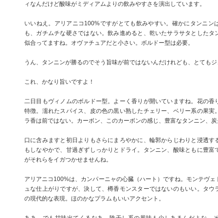
ィなんだけど酸味がミディアムよりの飲みやすさを演出しています。
いいねえ。アリアニコ100%ですがとても飲みやすい。確かにタンニン
も、ガチムチな硬さではない。飲み進めると、乾いたサラサタとしたタ
似合ってますね。オヴァチュアだと小さい。ボルドー型は必要。
うん、タンニンが勝るのでそう旨味が前ではないんだけれども、とてもジ
これ、かなり旨いですよ！
二日目もヴィノムのボルドー型。よーく香りが開いていますね。花の香
特徴。濡れたスパイス、皮の色の黒い熟したチェリー、ベリー系の果実
ラ香は前ではない。カーボン、このカーボンの感じ、豊富なタンニン、炭
口に含みますと初日よりもさらにまろやかに、輪郭からじわりと浸透す
もしなやかで、甘過ぎずしっかりとドライ。タンニン、酸味ともに豊富
がそれらをイガつかせませんね。
アリアニコ100%は、カンパーニャの心臓（ハート）ですね。モンテヴェ
ュな仕上がりですが、決して、樽香モンスターではないのもいい。タウ
の現代的な表現。ほのかなプラムもいいアクセント。