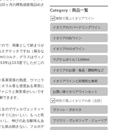
10ヶ月の樽熟成後瓶詰めさ
Category：商品一覧
種類で選ぶイタリアワイン
イタリアのスパークリングワイン
イタリアの白ワイン
すので、画像として納まりが
イタリアのロゼワイン
るエチケッタですね（煽るな
5cmのコルク、グラスはヴィノ
マグナムボトル / 1,500ml
3年は13.5度でしたがこの
イタリアのお酒・食品・調味料など
ー系果実香の熟度、ヴァニラ
イタリアワインと好相性な食材
ミネラル香も密度ある果実に
ヴァニラと果実香がいいです
お買い得イタリアワインセット
解できます。
州別で選ぶイタリアの赤［北部］
じるのでヴェルヴェッティー
ヴァッレ・ダオスタ
今すぐにおいしい。もっと乾
いいし、伸びのある酸味もあ
フリウリ・ヴェネツィア・ジューリア
ども飲み飽きない。フルボデ