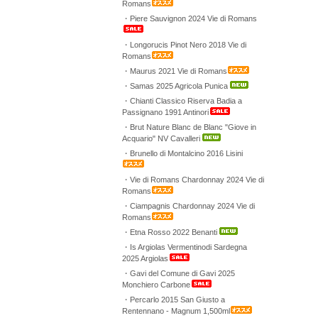
Romans
・Piere Sauvignon 2024 Vie di Romans
・Longorucis Pinot Nero 2018 Vie di
Romans
・Maurus 2021 Vie di Romans
・Samas 2025 Agricola Punica
・Chianti Classico Riserva Badia a
Passignano 1991 Antinori
・Brut Nature Blanc de Blanc "Giove in
Acquario" NV Cavalleri
・Brunello di Montalcino 2016 Lisini
・Vie di Romans Chardonnay 2024 Vie di
Romans
・Ciampagnis Chardonnay 2024 Vie di
Romans
・Etna Rosso 2022 Benanti
・Is Argiolas Vermentinodi Sardegna
2025 Argiolas
・Gavi del Comune di Gavi 2025
Monchiero Carbone
・Percarlo 2015 San Giusto a
Rentennano - Magnum 1,500ml