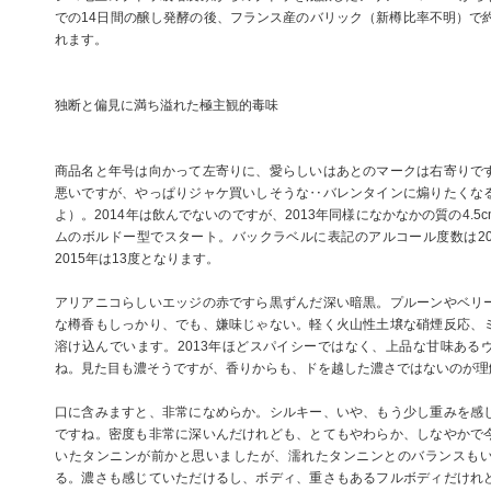
での14日間の醸し発酵の後、フランス産のバリック（新樽比率不明）で約
れます。
独断と偏見に満ち溢れた極主観的毒味
商品名と年号は向かって左寄りに、愛らしいはあとのマークは右寄りで
悪いですが、やっぱりジャケ買いしそうな‥バレンタインに煽りたくな
よ）。2014年は飲んでないのですが、2013年同様になかなかの質の4.
ムのボルドー型でスタート。バックラベルに表記のアルコール度数は201
2015年は13度となります。
アリアニコらしいエッジの赤ですら黒ずんだ深い暗黒。プルーンやベリ
な樽香もしっかり、でも、嫌味じゃない。軽く火山性土壌な硝煙反応、
溶け込んでいます。2013年ほどスパイシーではなく、上品な甘味ある
ね。見た目も濃そうですが、香りからも、ドを越した濃さではないのが理
口に含みますと、非常になめらか。シルキー、いや、もう少し重みを感
ですね。密度も非常に深いんだけれども、とてもやわらか、しなやかで
いたタンニンが前かと思いましたが、濡れたタンニンとのバランスも
る。濃さも感じていただけるし、ボディ、重さもあるフルボディだけれ