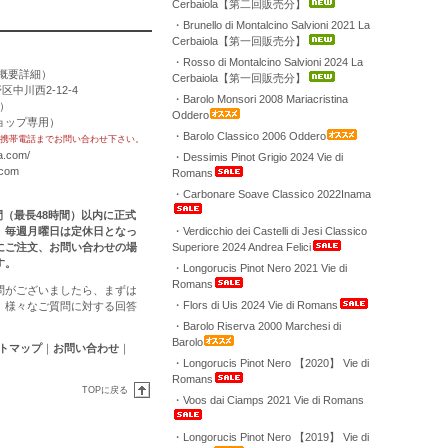
Cerbaiola【第二回販売分】
・Brunello di Montalcino Salvioni 2021 La
Cerbaiola【第一回販売分】
・Rosso di Montalcino Salvioni 2024 La
概要詳細
）
Cerbaiola【第一回販売分】
区中川西2-12-4
・Barolo Monsori 2008 Mariacristina
用）
Oddero
トショップ専用）
・Barolo Classico 2006 Oddero
携帯電話までお問い合わせ下さい。
a.com/
・Dessimis Pinot Grigio 2024 Vie di
.com
Romans
・Carbonare Soave Classico 2022Inama
時間（最長48時間）以内に正式
。毎週月曜日は定休日となっ
・Verdicchio dei Castelli di Jesi Classico
にご注文、お問い合わせの場
Superiore 2024 Andrea Felici
す。
・Longorucis Pinot Nero 2021 Vie di
Romans
問がございましたら、まずは
・Flors di Uis 2024 Vie di Romans
。様々なご質問に対する回答
・Barolo Riserva 2000 Marchesi di
Barolo
トマップ
｜
お問い合わせ
｜
・Longorucis Pinot Nero 【2020】 Vie di
Romans
TOPに戻る
・Voos dai Ciamps 2021 Vie di Romans
・Longorucis Pinot Nero 【2019】 Vie di