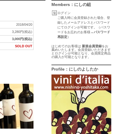
Members：にしの組
ログイン
ご購入時に会員登録された場合、登
録したメールアドレスとパスワード
2018/04/20
にてログインが可能です。（パスワ
3,280円(税込)
ードをお忘れのお客様→
パスワード
再設定
）
3,000円(税込)
SOLD OUT
はじめてのお客様は
新規会員登録
をお
薦めいたします。会員登録いただきます
とログインが可能となり、会員限定商品
の購入が可能となります。
Profile：にしのよしたか