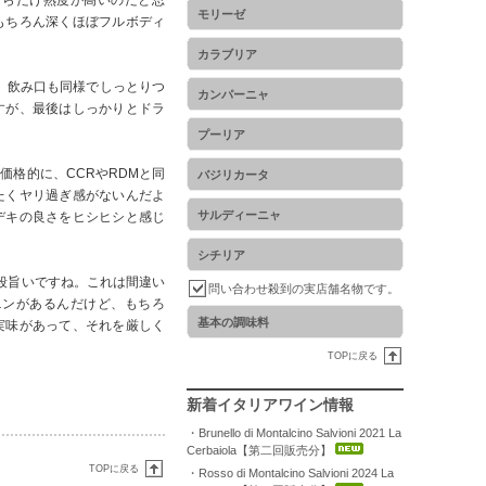
そらだけ熟度が高いのだと思
モリーゼ
もちろん深くほぼフルボディ
カラブリア
。飲み口も同様でしっとりつ
カンパーニャ
すが、最後はしっかりとドラ
プーリア
格的に、CCRやRDMと同
バジリカータ
たくヤリ過ぎ感がないんだよ
サルディーニャ
デキの良さをヒシヒシと感じ
シチリア
数段旨いですね。これは間違い
問い合わせ殺到の実店舗名物です。
ニンがあるんだけど、もちろ
基本の調味料
実味があって、それを厳しく
TOPに戻る
新着イタリアワイン情報
・Brunello di Montalcino Salvioni 2021 La
Cerbaiola【第二回販売分】
TOPに戻る
・Rosso di Montalcino Salvioni 2024 La