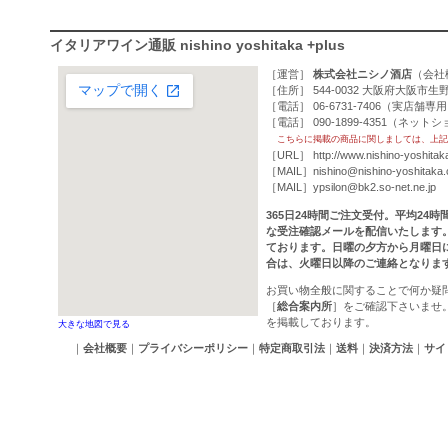
イタリアワイン通販 nishino yoshitaka +plus
［運営］
株式会社ニシノ酒店
（
会社
［住所］ 544-0032 大阪府大阪市生野
［電話］ 06-6731-7406（実店舗専
［電話］ 090-1899-4351（ネッ
こちらに掲載の商品に関しましては、上記
［URL］
http://www.nishino-yoshitak
［MAIL］
nishino@nishino-yoshitaka
［MAIL］
ypsilon@bk2.so-net.ne.jp
365日24時間ご注文受付。平均24
な受注確認メールを配信いたします
ております。日曜の夕方から月曜日
合は、火曜日以降のご連絡となりま
お買い物全般に関することで何か疑
［
総合案内所
］をご確認下さいませ
を掲載しております。
大きな地図で見る
｜
会社概要
｜
プライバシーポリシー
｜
特定商取引法
｜
送料
｜
決済方法
｜
サイ