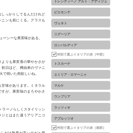
トレンティーノ アルト・アディジェ
ピエモンテ
はしっかりしてるんだけれど
ンニンも前にくる。グラスも
ヴェネト
リグーリア
ューシーな果実味がある。
ロンバルディア
州別で選ぶイタリアの赤［中部］
りよりも果実香の華やかさが
トスカーナ
。初日ほど、樽由来のヴァニ
火で焼いた肉欲しいね。
エミリア・ロマーニャ
る甘味があります。ミネラル
マルケ
ですが、果実味のまろやかさ
ウンブリア
ラッツィオ
トラーノらしくスタイリッシ
ラジとはまた違うアリアニコ
アブルッツオ
州別で選ぶイタリアの赤［南部］