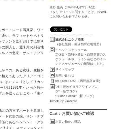
西野 嘉高（1970年4月22日:A型）
イタリアワインに関することは、お気軽
にお問い合わせ下さいませ。
るポートレート写真家。ワイ
く通い、ラフィットやペトリ
株式会社ニシノ酒店
ンヴァンを飲むだけでは飽き
（会社概要・実店舗所在地地図）
年に購入し、週末用の別荘地
イベントスケジュール
レルノの北東‥サン・チプリ
定休日・臨時休業日・西野嘉高のス
ケジュールや、ワイン会などのイベ
ントスケジュールの確認はこちら。
サイトマップ
ュか？の、ある意味、究極を
お問い合わせ
元々植えてあったアリアニコに
090-1899-4351（西野嘉高直通）
年にはエノロゴとしてリカル
"極主観的イタリアワインブロ
ジは1991年‥たった数千
グ"（新ブログ）
サンプルを送ったところ‥「南イ
"Buona Scelta!"（旧ブログ）
Tweets by viniditalia
地元の方言でハートを意味し
Cart：お買い物かご確認
ラート女史の娘。サン・チプ
お買い物かご確認
関係にあるベンベント・クラ
なります。ステンレスタンク