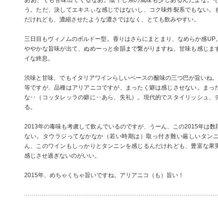
ああ、でも甘味出てくるなあ。陰干し系の風味も少しあるんだよな。
う。ただ、決してエキスぃな感じではないし、コク味炸裂系でもない。
だけれども、濃縮させたような濃さではなく、とても飲みやすい。
三日目もヴィノムのボルドー型。香りはさらにまとまり、なめらか感UP
ややかな旨味が出て、ぬめーっと余韻まで繋がりますね。甘味も感じま
イな終息。
渋味と甘味、でもイタリアワインらしいベースの酸味の三つ巴が旨いね。価
等ですが、品種はアリアニコですが、まったく癖は感じさせない。まっ
な‥（コッタレッラの癖に‥あら、失礼）。現代的でスタイリッシュ、
る。
2013年の毒味も考慮して飲んでいるのですが、うーん、この2015年は
ない。タウラジってなかなか（若い時期は）取っ付き難い厳しいタン
ん、このワインもしっかりとタンニンを感じるんだけれども、豊富な果
感じさせ過ぎないのがいい。
2015年、めちゃくちゃ旨いですね。アリアニコ（も）旨い！