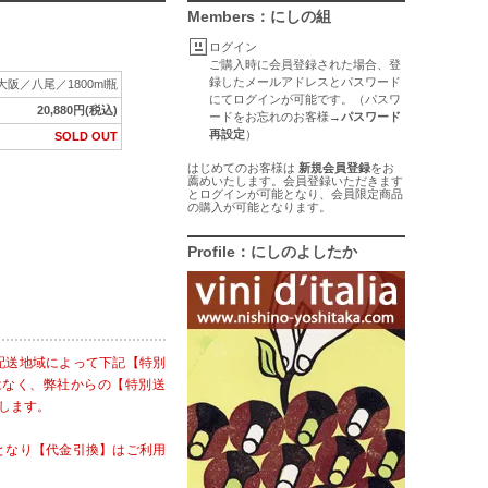
Members：にしの組
ログイン
ご購入時に会員登録された場合、登
録したメールアドレスとパスワード
大阪／八尾／1800ml瓶
にてログインが可能です。（パスワ
20,880円(税込)
ードをお忘れのお客様→
パスワード
再設定
）
SOLD OUT
はじめてのお客様は
新規会員登録
をお
薦めいたします。会員登録いただきます
とログインが可能となり、会員限定商品
の購入が可能となります。
Profile：にしのよしたか
配送地域によって下記【特別
はなく、弊社からの【特別送
します。
となり【代金引換】はご利用