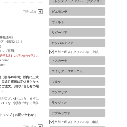
トレンティーノ アルト・アディジェ
ピエモンテ
TOPに戻る
ヴェネト
リグーリア
概要詳細
）
区中川西2-12-4
ロンバルディア
用）
トショップ専用）
州別で選ぶイタリアの赤［中部］
携帯電話までお問い合わせ下さい。
a.com/
トスカーナ
.com
エミリア・ロマーニャ
時間（最長48時間）以内に正式
。毎週月曜日は定休日となっ
マルケ
にご注文、お問い合わせの場
す。
ウンブリア
問がございましたら、まずは
ラッツィオ
。様々なご質問に対する回答
アブルッツオ
トマップ
｜
お問い合わせ
｜
州別で選ぶイタリアの赤［南部］
TOPに戻る