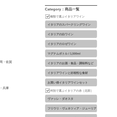
Category：商品一覧
種類で選ぶイタリアワイン
イタリアのスパークリングワイン
イタリアの白ワイン
イタリアのロゼワイン
マグナムボトル / 1,500ml
岡・佐賀
イタリアのお酒・食品・調味料など
イタリアワインと好相性な食材
お買い得イタリアワインセット
・兵庫
州別で選ぶイタリアの赤［北部］
ヴァッレ・ダオスタ
フリウリ・ヴェネツィア・ジューリア