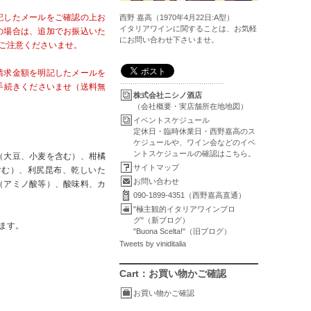
記したメールをご確認の上お
西野 嘉高（1970年4月22日:A型）
イタリアワインに関することは、お気軽
の場合は、追加でお振込いた
にお問い合わせ下さいませ。
ご注意くださいませ。
請求金額を明記したメールを
手続きくださいませ（送料無
株式会社ニシノ酒店
（会社概要・実店舗所在地地図）
イベントスケジュール
定休日・臨時休業日・西野嘉高のス
ケジュールや、ワイン会などのイベ
ントスケジュールの確認はこちら。
（大豆、小麦を含む）、柑橘
サイトマップ
含む）、利尻昆布、乾しいた
お問い合わせ
（アミノ酸等）、酸味料、カ
090-1899-4351（西野嘉高直通）
"極主観的イタリアワインブロ
グ"（新ブログ）
ます。
"Buona Scelta!"（旧ブログ）
Tweets by viniditalia
Cart：お買い物かご確認
お買い物かご確認