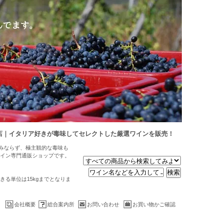
店｜イタリア好きが毒味してセレクトした厳選ワインを販売！
のみならず、極主観的な毒味も
イン専門通販ショップです。
る単位は15kgまでとなりま
会社概要
総合案内所
お問い合わせ
お買い物かご確認