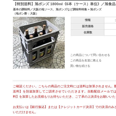
【特別送料】旭ポンズ 1800ml《6本（ケース）単位》／旭食品
基本の調味料／大阪の地ソース、旭ポンズなど調味料特集
>
旭ポンズ
（地ポン酢：大阪）
情報
販売価格
在庫数
この商品について問い合わせる
この商品を友達に教える
買い物を続ける
ご確認ください。こちらの商品のご注文時には送料は加算されません。
送料】を別途加算してご請求させていただきます。自動配信メールで
料】を加算したお見積もりお待ちいただき、ご了承の上決済をお願いいた
お支払いは【銀行振込】または【クレジットカード決済】での決済のみ
いただけません。