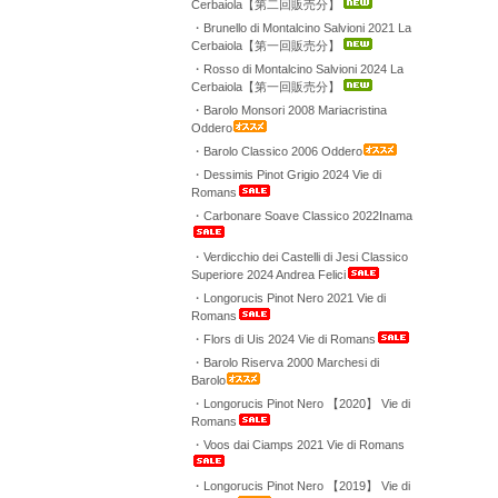
Cerbaiola【第二回販売分】
・Brunello di Montalcino Salvioni 2021 La
Cerbaiola【第一回販売分】
・Rosso di Montalcino Salvioni 2024 La
Cerbaiola【第一回販売分】
・Barolo Monsori 2008 Mariacristina
Oddero
・Barolo Classico 2006 Oddero
・Dessimis Pinot Grigio 2024 Vie di
Romans
・Carbonare Soave Classico 2022Inama
・Verdicchio dei Castelli di Jesi Classico
Superiore 2024 Andrea Felici
・Longorucis Pinot Nero 2021 Vie di
Romans
・Flors di Uis 2024 Vie di Romans
・Barolo Riserva 2000 Marchesi di
Barolo
・Longorucis Pinot Nero 【2020】 Vie di
Romans
・Voos dai Ciamps 2021 Vie di Romans
・Longorucis Pinot Nero 【2019】 Vie di