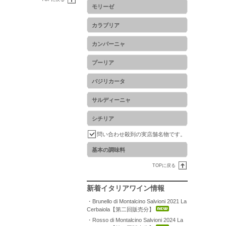
モリーゼ
カラブリア
カンパーニャ
プーリア
バジリカータ
サルディーニャ
シチリア
問い合わせ殺到の実店舗名物です。
基本の調味料
TOPに戻る
新着イタリアワイン情報
・Brunello di Montalcino Salvioni 2021 La
Cerbaiola【第二回販売分】
・Rosso di Montalcino Salvioni 2024 La