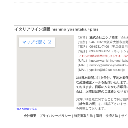
イタリアワイン通販 nishino yoshitaka +plus
［運営］
株式会社ニシノ酒店
（
会社
［住所］ 544-0032 大阪府大阪市生野
［電話］ 06-6731-7406（実店舗専
［電話］ 090-1899-4351（ネッ
こちらに掲載の商品に関しましては、上記
［URL］
http://www.nishino-yoshitak
［MAIL］
nishino@nishino-yoshitaka
［MAIL］
ypsilon@bk2.so-net.ne.jp
365日24時間ご注文受付。平均24
な受注確認メールを配信いたします
ております。日曜の夕方から月曜日
合は、火曜日以降のご連絡となりま
お買い物全般に関することで何か疑
［
総合案内所
］をご確認下さいませ
を掲載しております。
大きな地図で見る
｜
会社概要
｜
プライバシーポリシー
｜
特定商取引法
｜
送料
｜
決済方法
｜
サイ