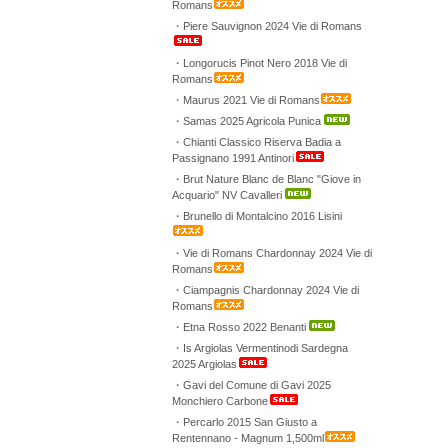
Romans
・Piere Sauvignon 2024 Vie di Romans
・Longorucis Pinot Nero 2018 Vie di
Romans
・Maurus 2021 Vie di Romans
・Samas 2025 Agricola Punica
・Chianti Classico Riserva Badia a
Passignano 1991 Antinori
・Brut Nature Blanc de Blanc "Giove in
Acquario" NV Cavalleri
・Brunello di Montalcino 2016 Lisini
・Vie di Romans Chardonnay 2024 Vie di
Romans
・Ciampagnis Chardonnay 2024 Vie di
Romans
・Etna Rosso 2022 Benanti
・Is Argiolas Vermentinodi Sardegna
2025 Argiolas
・Gavi del Comune di Gavi 2025
Monchiero Carbone
・Percarlo 2015 San Giusto a
Rentennano - Magnum 1,500ml