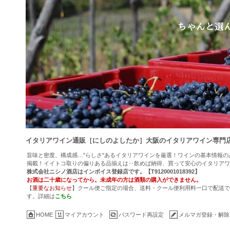
イタリアワイン通販［にしのよしたか］大阪のイタリアワイン専門
旨味と密度、構成感…"らしさ"あるイタリアワインを厳選！ワインの基本情報
掲載！イイトコ取りの偏りある品揃えは‥飲めば納得、買って安心のイタリアワ
株式会社ニシノ酒店はインボイス登録店です。【T9120001018392】
お酒は二十歳になってから。未成年の方は酒類の購入ができません。
【
重要なお知らせ
】クール便ご指定の場合、送料・クール便利用料一口で配送でき
す。詳細は
こちら
HOME
マイアカウント
パスワード再設定
メルマガ登録・解除