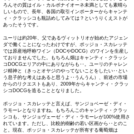
ろんその質はイル・カルボナイオーネ未満としても素晴ら
しいもので、長年、各国の取引インポーターからキャンテ
ィ・クラッシコも瓶詰めしてみては？というりくえストが
あったそうです。
ユーリは約20年、父であるヴィットリオが始めたアジェン
ダで働くことになったわけですが、ポッジョ・スカレッテ
では原産地呼称ワイン（DOCやDOCG）のワインを生産し
ておりませんでした。もちろん畑はキャンティ・クラッシ
コDOCGエリアの中にありながらも‥。ユーリのチャレン
ジ精神と（きっとオヤジのやってないことをしたい‥とい
う息子的な考えはあると思うよ‥うんうん）、前述の市場
からのリクエストもあり、2009年からキャンティ・クラッ
シコDOCGを造ることとなりました。
ポッジョ・スカレッテと言えば、サンジョベーゼ・ディ・
ラモーレとなりますね。もちろんこのキャンティ・クラッ
シコも、サンジョヴェーゼ・ディ・ラモーレが100%使用さ
れています。ただし、比較的樹齢の若い区画から‥とのこ
と。現在、ポッジョ・スカレッテが所有する葡萄畑は