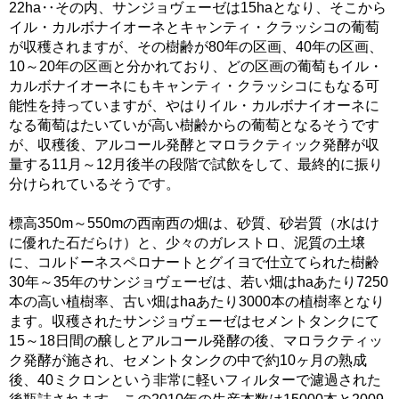
22ha‥その内、サンジョヴェーゼは15haとなり、そこから
イル・カルボナイオーネとキャンティ・クラッシコの葡萄
が収穫されますが、その樹齢が80年の区画、40年の区画、
10～20年の区画と分かれており、どの区画の葡萄もイル・
カルボナイオーネにもキャンティ・クラッシコにもなる可
能性を持っていますが、やはりイル・カルボナイオーネに
なる葡萄はたいていが高い樹齢からの葡萄となるそうです
が、収穫後、アルコール発酵とマロラクティック発酵が収
量する11月～12月後半の段階で試飲をして、最終的に振り
分けられているそうです。
標高350m～550mの西南西の畑は、砂質、砂岩質（水はけ
に優れた石だらけ）と、少々のガレストロ、泥質の土壌
に、コルドーネスペロナートとグイヨで仕立てられた樹齢
30年～35年のサンジョヴェーゼは、若い畑はhaあたり7250
本の高い植樹率、古い畑はhaあたり3000本の植樹率となり
ます。収穫されたサンジョヴェーゼはセメントタンクにて
15～18日間の醸しとアルコール発酵の後、マロラクティッ
ク発酵が施され、セメントタンクの中で約10ヶ月の熟成
後、40ミクロンという非常に軽いフィルターで濾過された