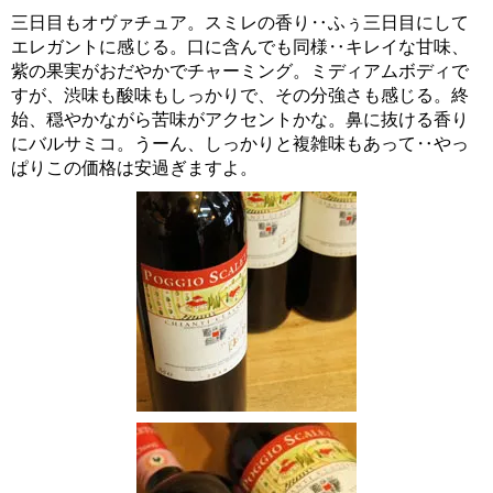
三日目もオヴァチュア。スミレの香り‥ふぅ三日目にして
エレガントに感じる。口に含んでも同様‥キレイな甘味、
紫の果実がおだやかでチャーミング。ミディアムボディで
すが、渋味も酸味もしっかりで、その分強さも感じる。終
始、穏やかながら苦味がアクセントかな。鼻に抜ける香り
にバルサミコ。うーん、しっかりと複雑味もあって‥やっ
ぱりこの価格は安過ぎますよ。