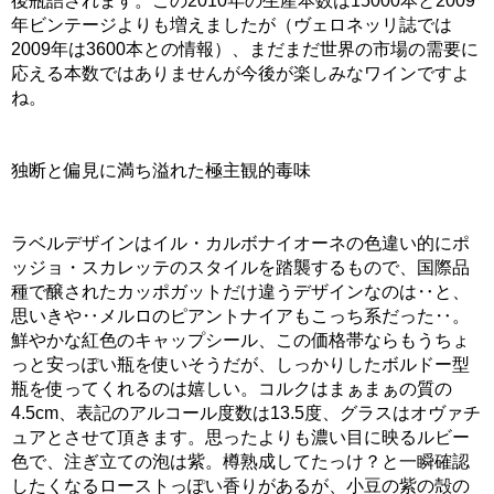
後瓶詰されます。この2010年の生産本数は15000本と2009
年ビンテージよりも増えましたが（ヴェロネッリ誌では
2009年は3600本との情報）、まだまだ世界の市場の需要に
応える本数ではありませんが今後が楽しみなワインですよ
ね。
独断と偏見に満ち溢れた極主観的毒味
ラベルデザインはイル・カルボナイオーネの色違い的にポ
ッジョ・スカレッテのスタイルを踏襲するもので、国際品
種で醸されたカッポガットだけ違うデザインなのは‥と、
思いきや‥メルロのピアントナイアもこっち系だった‥。
鮮やかな紅色のキャップシール、この価格帯ならもうちょ
っと安っぽい瓶を使いそうだが、しっかりしたボルドー型
瓶を使ってくれるのは嬉しい。コルクはまぁまぁの質の
4.5cm、表記のアルコール度数は13.5度、グラスはオヴァチ
ュアとさせて頂きます。思ったよりも濃い目に映るルビー
色で、注ぎ立ての泡は紫。樽熟成してたっけ？と一瞬確認
したくなるローストっぽい香りがあるが、小豆の紫の殻の