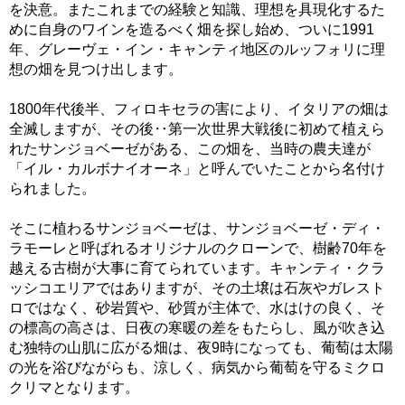
を決意。またこれまでの経験と知識、理想を具現化するた
めに自身のワインを造るべく畑を探し始め、ついに1991
年、グレーヴェ・イン・キャンティ地区のルッフォリに理
想の畑を見つけ出します。
1800年代後半、フィロキセラの害により、イタリアの畑は
全滅しますが、その後‥第一次世界大戦後に初めて植えら
れたサンジョベーゼがある、この畑を、当時の農夫達が
「イル・カルボナイオーネ」と呼んでいたことから名付け
られました。
そこに植わるサンジョベーゼは、サンジョベーゼ・ディ・
ラモーレと呼ばれるオリジナルのクローンで、樹齢70年を
越える古樹が大事に育てられています。キャンティ・クラ
ッシコエリアではありますが、その土壌は石灰やガレスト
ロではなく、砂岩質や、砂質が主体で、水はけの良く、そ
の標高の高さは、日夜の寒暖の差をもたらし、風が吹き込
む独特の山肌に広がる畑は、夜9時になっても、葡萄は太陽
の光を浴びながらも、涼しく、病気から葡萄を守るミクロ
クリマとなります。