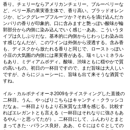
香り。チェリーならアメリカンチェリー。ブルーベリーな
ど、ベリー系の果実香主体で、香り高い。ブラッドオレン
ジか、ピンクグレープフルーツか？それらを漬け込んだカ
ンパリの香りが印象的。口に含みますと艶っぽい酸味が輪
郭部分から内側に染み込んでいく感じ‥ああ、こういうタ
イプは久しぶりだな。基本的に内側からじわっじわ染み出
す感じなんだが、このワインは外側から浸透する。含み香
も、ディスクから放たれる香りと同じで、ローストっぽい
小豆の大気圏の内側には果実香がある。瑞々しいミネラル
もあり、ミディアムボディ。酸味、渋味ともに穏やかで質
の高いもの。初日の一杯目ですので、まだ旨味は大人しい
ですが、さらにジューシーに、旨味も出て来そうな酒質で
すね。
イル・カルボナイオーネ2009をテイスティングした直後の
二杯目。うん、やっぱりこちらはキャンティ・クラッシコ
だなぁ。一杯目よりもより石灰質な土壌を感じる。比較す
ればエレガントとも言える（一杯目はそれなりに強さもあ
るやん‥と思ってたが）。二杯目にして、ふんわりとまと
まってきた‥バランス良好。ああ、ＣＣにはＣＣとしての