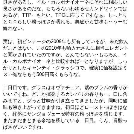
良さがあるし、イル・カルボナイオーネにそれに相応しい
良さがあるのだな。もちろんいわゆるセカンドワインでは
あるが、TTP‥もとい、TPOに応じてですなぁ。しっとり
とＣＣらしい粉っぽさが濡れる。奥底から甘味も‥うーむ
侮れない。
実は、初ビンテージの2009年も所有しているが、未だ飲ん
だことはない。この2010年も輸入元さんに相当エレガント
と聞かされていたのですが、とんでもない‥もちろん、イ
ル・カルボナイオーネと比較すれば‥となりますが、しっ
かりとしたキャンティ・クラッシコで、確実に価格設定ミ
ス‥俺ならもう500円高くもらうな。
二日目です。グラスはオヴァチュア。紫のプラムの香りが
いいですね。どこか揮発するカンパリの香りも‥。口に含
みますと、グっと甘味が引き立ってきましたが、同時に酸
味も沸き上がってきますね。初日ほどローストっぽさはな
く、終盤にサンジョヴェーゼ特有の粉っぽさを感じます。
まだまだまとまる余地を残している二日目。うん、旨酸っ
ぱさがいいですね。