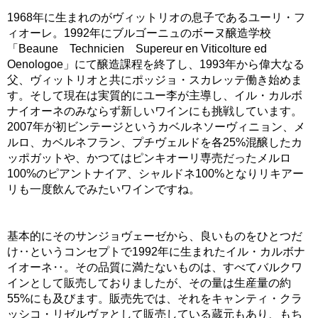
1968年に生まれのがヴィットリオの息子であるユーリ・フ
ィオーレ。1992年にブルゴーニュのボーヌ醸造学校
「Beaune Technicien Supereur en Viticolture ed
Oenologoe」にて醸造課程を終了し、1993年から偉大なる
父、ヴィットリオと共にポッジョ・スカレッテ働き始めま
す。そして現在は実質的にユー李が主導し、イル・カルボ
ナイオーネのみならず新しいワインにも挑戦しています。
2007年が初ビンテージというカベルネソーヴィニョン、メ
ルロ、カベルネフラン、プチヴェルドを各25%混醸したカ
ッポガットや、かつてはピンキオーリ専売だったメルロ
100%のピアントナイア、シャルドネ100%となりリキアー
リも一度飲んでみたいワインですね。
基本的にそのサンジョヴェーゼから、良いものをひとつだ
け‥というコンセプトで1992年に生まれたイル・カルボナ
イオーネ‥。その品質に満たないものは、すべてバルクワ
インとして販売しておりましたが、その量は生産量の約
55%にも及びます。販売先では、それをキャンティ・クラ
ッシコ・リゼルヴァとして販売している蔵元もあり、もち